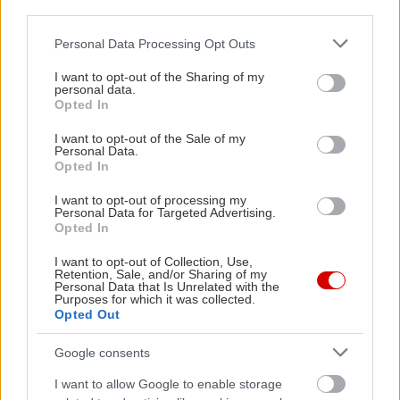
third parties.
Please note that this website/app uses one or more Google
Personal Data Processing Opt Outs
services and may gather and store information including but
not limited to your visit or usage behaviour. You may click to
I want to opt-out of the Sharing of my
personal data.
grant or deny consent to Google and its third-party tags to
Opted In
use your data for below specified purposes in below Google
Σε τι μας κάνουν καλό
consent section.
I want to opt-out of the Sale of my
οι φράουλες;
Personal Data.
Opted In
I want to opt-out of processing my
Personal Data for Targeted Advertising.
Opted In
I want to opt-out of Collection, Use,
Retention, Sale, and/or Sharing of my
Λιναρόσπορος ή σπόροι
Personal Data that Is Unrelated with the
Purposes for which it was collected.
chia: Τι είναι καλύτερο;
Opted Out
Google consents
I want to allow Google to enable storage