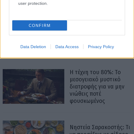
user protection.
CONFIRM
Data Deletion
Data Access
Privacy Policy
Η τέχνη του 80%: Το
μεσογειακό μυστικό
διατροφής για να μην
νιώθεις ποτέ
φουσκωμένος
Νηστεία Σαρακοστής: Τι