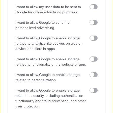
είναι ένα format ανταλλαγής περιεχομένου
βασισμένο στη γλώσσα XML και αποτελεί έναν
I want to allow my user data to be sent to
Google for online advertising purposes.
απλό τρόπο για την αποστολή πληροφοριών. Το
μόνο που χρειάζεστε είναι να δηλώσετε στο
I want to allow Google to send me
προγράμματος ανάγνωσης ειδήσεων (RSS News
personalized advertising.
Reader), ποια ακριβώς νέα επιθυμείτε να
I want to allow Google to enable storage
λαμβάνετε, και αυτομάτως θα σας αποστέλλονται
related to analytics like cookies on web or
device identifiers in apps.
όλες οι νέες ειδήσεις και πληροφορίες σχετικά με
τα νέα που έχετε επιλέξει. Με αυτόν τον τρόπο
I want to allow Google to enable storage
δεν απαιτείτε η συνεχής σας επίσκεψη στην
related to functionality of the website or app.
ιστοσελίδα ώστε να ψάχνετε να βρείτε αν
I want to allow Google to enable storage
υπάρχουν νέα άρθρα στο θέμα που σας
related to personalization.
ενδιαφέρει.
I want to allow Google to enable storage
Πώς μπορώ να χρησιμοποιήσω τα RSS Feed;
related to security, including authentication
functionality and fraud prevention, and other
1. Χρησιμοποιώντας ένα πρόγραμμα ανάγνωσης
user protection.
ειδήσεων (News Aggregator)