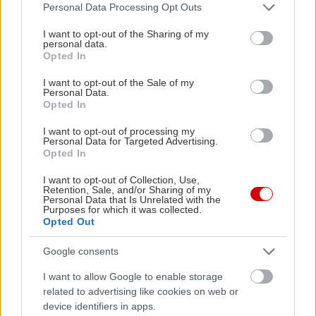
IN2LIFE CLUB
VIDEO
Please note that this website/app uses one or more Google
Αναζήτηση
Personal Data Processing Opt Outs
για...
services and may gather and store information including but
PODCASTS
ΣΥΝΤΑΓΕΣ
not limited to your visit or usage behaviour. You may click to
I want to opt-out of the Sharing of my
personal data.
grant or deny consent to Google and its third-party tags to
Opted In
use your data for below specified purposes in below Google
consent section.
I want to opt-out of the Sale of my
Personal Data.
*Οι υπηρεσίες RSS του In2life παρέχονται δωρεάν
Opted In
αποκλειστικά και μόνο για ιδιωτική χρήση, από
I want to opt-out of processing my
φυσικά πρόσωπα. Για οποιαδήποτε άλλη χρήση
Personal Data for Targeted Advertising.
Opted In
και αναπαραγωγή, εντός ή εκτός του Διαδικτύου
θα πρέπει να υπάρξει ειδική έγγραφη άδεια από
I want to opt-out of Collection, Use,
Retention, Sale, and/or Sharing of my
την εταιρία Media2day, κάτοχο παντός είδους
Personal Data that Is Unrelated with the
Purposes for which it was collected.
πνευματικών και άλλων δικαιωμάτων της
Opted Out
ιστοσελίδας In2life.gr
Google consents
Τι είναι τα RSS;
I want to allow Google to enable storage
related to advertising like cookies on web or
Η τεχνολογία RSS (Really Simple Syndication)
device identifiers in apps.