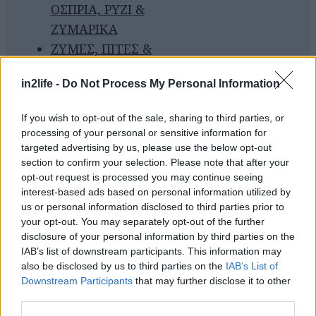
ΟΣΠΡΙΑ, ΡΥΖΙ &
ΖΥΜΑΡΙΚΑ
ΖΥΜΕΣ, ΠΙΤΕΣ &
ΤΑΡΤΕΣ
in2life -
Do Not Process My Personal Information
ΟΡΕΚΤΙΚΑ &
SNACKS
If you wish to opt-out of the sale, sharing to third parties, or
ΕΠΙΔΟΡΠΙΑ,
processing of your personal or sensitive information for
CAKES &
targeted advertising by us, please use the below opt-out
section to confirm your selection. Please note that after your
ΜΠΙΣΚΟΤΑ
opt-out request is processed you may continue seeing
ΕΥΚΟΛΑ &
interest-based ads based on personal information utilized by
ΓΡΗΓΟΡΑ
us or personal information disclosed to third parties prior to
your opt-out. You may separately opt-out of the further
ΝΟΣΤΙΜΑ &
disclosure of your personal information by third parties on the
ΥΓΙΕΙΝΑ
IAB’s list of downstream participants. This information may
ΜΥΣΤΙΚΑ &
also be disclosed by us to third parties on the
IAB’s List of
Downstream Participants
that may further disclose it to other
TIPS, TOP LISTS
third parties.