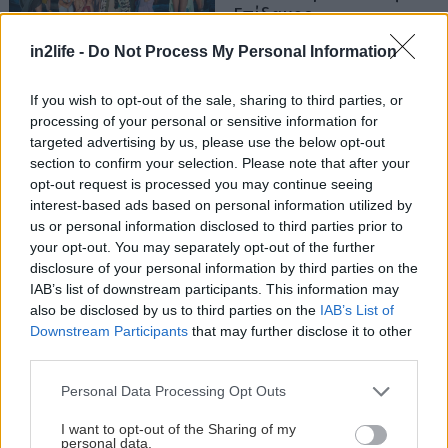
Επίδαυρο
in2life -
Do Not Process My Personal Information
If you wish to opt-out of the sale, sharing to third parties, or
processing of your personal or sensitive information for
targeted advertising by us, please use the below opt-out
section to confirm your selection. Please note that after your
opt-out request is processed you may continue seeing
interest-based ads based on personal information utilized by
us or personal information disclosed to third parties prior to
your opt-out. You may separately opt-out of the further
Αναζήτηση
για...
disclosure of your personal information by third parties on the
IAB’s list of downstream participants. This information may
also be disclosed by us to third parties on the
IAB’s List of
Downstream Participants
that may further disclose it to other
third parties.
Please note that this website/app uses one or more Google
Personal Data Processing Opt Outs
services and may gather and store information including but
not limited to your visit or usage behaviour. You may click to
I want to opt-out of the Sharing of my
personal data.