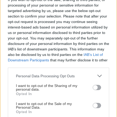
διακοπές: Το πιο
processing of your personal or sensitive information for
υποτιμημένο
targeted advertising by us, please use the below opt-out
«πρόγραμμα
section to confirm your selection. Please note that after your
opt-out request is processed you may continue seeing
γράμμωσης»
interest-based ads based on personal information utilized by
us or personal information disclosed to third parties prior to
your opt-out. You may separately opt-out of the further
ΠΕΡΙΠΟΙΗΣΗ
disclosure of your personal information by third parties on the
Αναζήτηση
για...
IAB’s list of downstream participants. This information may
also be disclosed by us to third parties on the
IAB’s List of
Downstream Participants
that may further disclose it to other
third parties.
Mani Pedi: Οι τάσεις του
φετινού καλοκαιριού
Please note that this website/app uses one or more Google
Personal Data Processing Opt Outs
services and may gather and store information including but
not limited to your visit or usage behaviour. You may click to
I want to opt-out of the Sharing of my
personal data.
grant or deny consent to Google and its third-party tags to
Opted In
use your data for below specified purposes in below Google
consent section.
I want to opt-out of the Sale of my
Ο απόλυτος οδηγός
Personal Data.
αντηλιακής προστασίας
Opted In