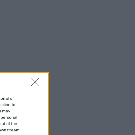
sonal or
ection to
ou may
 personal
out of the
 downstream