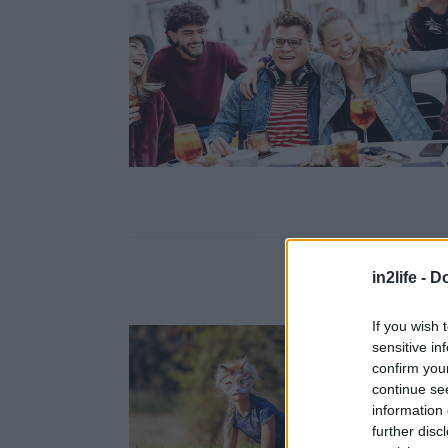
in2life -
Do
If you wish 
sensitive in
confirm you
continue se
information 
further disc