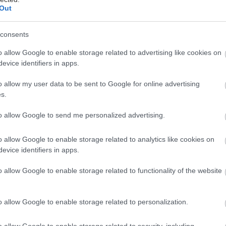
Out
consents
Πώς θα την παλέψεις έξω αν
o allow Google to enable storage related to advertising like cookies on
κόβεις το κάπνισμα
evice identifiers in apps.
o allow my user data to be sent to Google for online advertising
Το δύσκολο δεν είναι να μην καπνίσεις στον
s.
καναπέ σου. Είναι να μην καπνίσεις στο τρίτο
ποτό, όταν όλοι γύρω σου στρίβουν τσιγάρα.
to allow Google to send me personalized advertising.
Μείνε κοντά μας, το ‘χουμε.
o allow Google to enable storage related to analytics like cookies on
evice identifiers in apps.
o allow Google to enable storage related to functionality of the website
Πώς να διεκδικείς καλύτερα
o allow Google to enable storage related to personalization.
αυτά που θες από τους
o allow Google to enable storage related to security, including