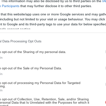
Άνθρωποι που λένε πως αισθάνονται λύκοι,
. This information may also be disclosed by us to third parties on the
IA
γάτες ή αλεπούδες, κτηνίατροι που αρνούνται
Participants
that may further disclose it to other third parties.
να τους εξετάσουν, και ένα ιντερνετικό
 that this website/app uses one or more Google services and may gath
φαινόμενο που χρειάζεται ψυχραιμία.
including but not limited to your visit or usage behaviour. You may click 
 to Google and its third-party tags to use your data for below specifi
ogle consent section.
l Data Processing Opt Outs
Γιατί νυστάζεις αλλά δεν
o opt-out of the Sharing of my personal data.
κοιμάσαι καλά όταν πίνεις
In
πολύ
o opt-out of the Sale of my Personal Data.
In
Η νύστα που σου προκαλεί το αλκοόλ είναι
to opt-out of processing my Personal Data for Targeted
αντιστρόφως ανάλογη της ποιότητας του
ing.
ύπνου που ακολουθεί. Γιατί συμβαίνει αυτό, και
In
τι μπορείς να κάνεις;
o opt-out of Collection, Use, Retention, Sale, and/or Sharing
ersonal Data that Is Unrelated with the Purposes for which it
lected.