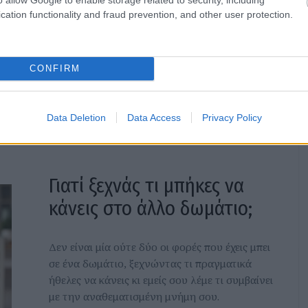
άλλους
cation functionality and fraud prevention, and other user protection.
Σταμάτα να επαναλαμβάνεις σαν άλλη Πέγκυ
Καρρά «Ελένη, είμαι εγώ χάπατο;» και
CONFIRM
προσπάθησε να αφομοιώσεις τις συμβουλές
μας.
Data Deletion
Data Access
Privacy Policy
Γιατί ξεχνάς τι μπήκες να
κάνεις στο άλλο δωμάτιο;
Δεν είναι μία ούτε δύο οι φορές που έχεις μπει
σε ένα δωμάτιο, ξεχνώντας τι πραγματικά
ήθελες να κάνεις κι εμείς σου λέμε τι συμβαίνει
με την αναθεματισμένη μνήμη σου.