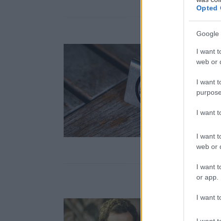
Opted 
Google 
I want t
web or d
I want t
purpose
I want 
I want t
web or d
I want t
or app.
I want t
I want t