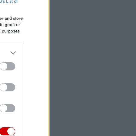
B’s List of
er and store
to grant or
ed purposes