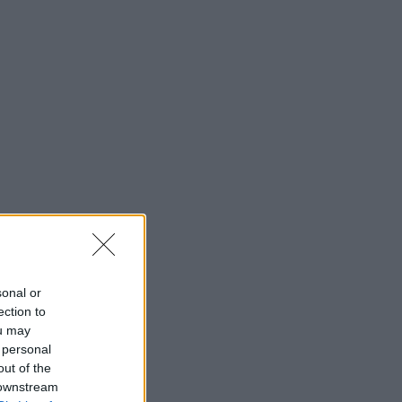
sonal or
ection to
ou may
 personal
out of the
 downstream