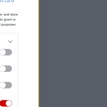
B’s List of
er and store
to grant or
ed purposes