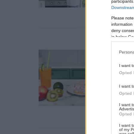
participants
Downstream 
Please note
information 
Αναζήτηση
deny consent
για...
in below Go
Persona
I want t
Opted 
I want t
Opted 
I want 
Advertis
Opted 
I want t
of my P
was col