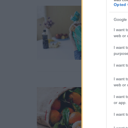
Opted 
Google 
I want t
web or d
I want t
purpose
I want 
I want t
web or d
I want t
or app.
I want t
I want t