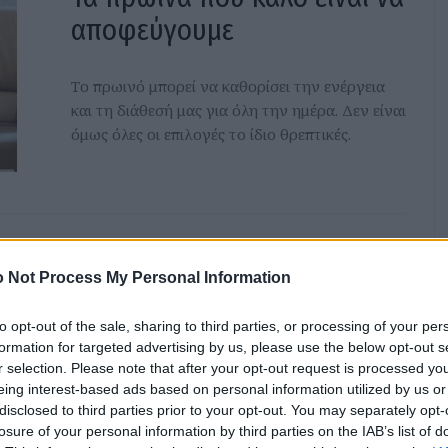
αποφεύγουμε
Το πρωινό μπορεί να καθορίσει την ενέργεια
και τη διάθεσή μας για όλη την ημέρα. Δεν είναι
όμως όλες οι επιλογές το ίδιο θρεπτικές.
Πώς να οργανώσεις το
 Not Process My Personal Information
ψυγείο σου για να τρως πιο
to opt-out of the sale, sharing to third parties, or processing of your per
υγιεινά
formation for targeted advertising by us, please use the below opt-out s
r selection. Please note that after your opt-out request is processed y
eing interest-based ads based on personal information utilized by us or
Ένα οργανωμένο ψυγείο σημαίνει λιγότερη
disclosed to third parties prior to your opt-out. You may separately opt-
σπατάλη, πιο εύκολη καθημερινότητα,
losure of your personal information by third parties on the IAB’s list of
καλύτερο έλεγχο ποσοτήτων και πολύ πιο