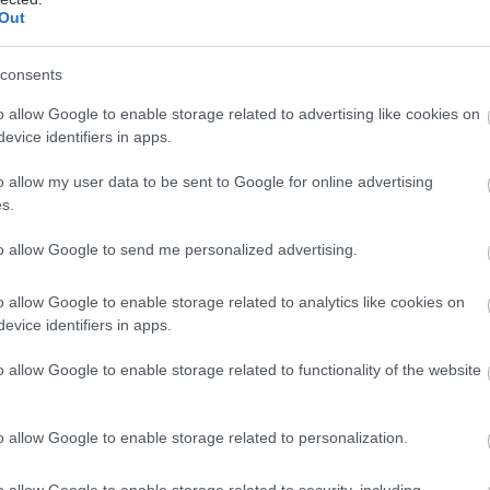
Out
Πώς να διαβάζεις σωστά τις
ετικέτες τροφίμων
consents
o allow Google to enable storage related to advertising like cookies on
Μάθε να ξεχωρίζεις τι πραγματικά κρύβουν οι
evice identifiers in apps.
συσκευασίες τροφίμων και τι πρέπει να
o allow my user data to be sent to Google for online advertising
προσέξεις για να ξέρεις τι (και πόσο) τρως.
s.
to allow Google to send me personalized advertising.
o allow Google to enable storage related to analytics like cookies on
evice identifiers in apps.
Γιατί το μανταρίνι είναι
βόμβα βιταμινών;
o allow Google to enable storage related to functionality of the website
Το πιο αρωματικό φρούτο του χειμώνα δεν
o allow Google to enable storage related to personalization.
είναι μόνο νόστιμο. Είναι και ένα μικρό,
καθημερινό superfood που θωρακίζει τον
o allow Google to enable storage related to security, including