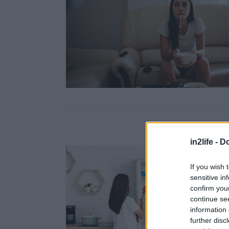
in2life -
Do
If you wish 
sensitive in
confirm you
continue se
information 
further disc