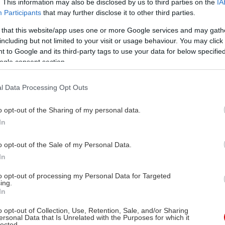
. This information may also be disclosed by us to third parties on the
IA
συνειδητές επιλογές.
Participants
that may further disclose it to other third parties.
 that this website/app uses one or more Google services and may gath
including but not limited to your visit or usage behaviour. You may click 
 to Google and its third-party tags to use your data for below specifi
ogle consent section.
Ιδέες για να σπάσεις τη
l Data Processing Opt Outs
συνήθεια της κακής
διατροφής
o opt-out of the Sharing of my personal data.
In
Δυσκολεύεσαι να αποτινάξεις από πάνω σου
o opt-out of the Sale of my Personal Data.
τον ζυγό της διατροφικής «σαβούρας»; Ώρα να
In
το κάνεις, με μικρά αλλά αποτελεσματικά
βήματα. Δες πώς.
to opt-out of processing my Personal Data for Targeted
ing.
In
o opt-out of Collection, Use, Retention, Sale, and/or Sharing
ersonal Data that Is Unrelated with the Purposes for which it
lected.