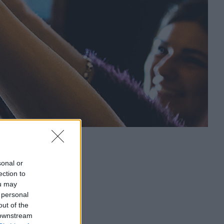
sonal or
ection to
ou may
 personal
out of the
 downstream