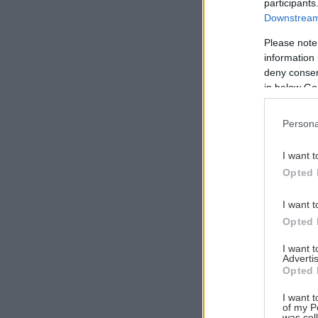
participants
Downstream 
Please note
information 
Αναζήτηση
deny consent
για...
in below Go
Persona
I want t
Opted 
I want t
Opted 
I want 
Advertis
Opted 
I want t
of my P
was col