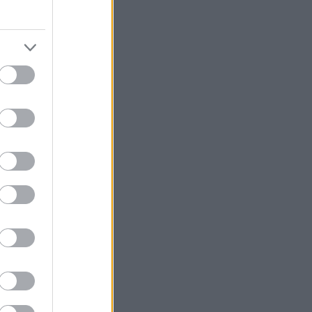
νουν να βλέπουν
 σε όποιον
υ τελείωσαν οι
με) ότι ανήκετε
 πως ο
ορεία – είναι
τε μέχρι
εμείς
α νιώθετε πως
παροχές της