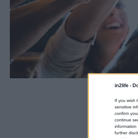
in2life -
Do
If you wish 
sensitive in
confirm you
continue se
information 
further disc