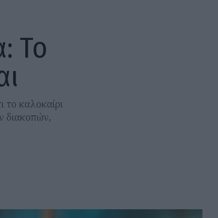
: Το
αι
ι το καλοκαίρι
ων διακοπών,