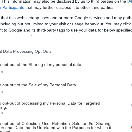
. This information may also be disclosed by us to third parties on the
IA
Participants
that may further disclose it to other third parties.
 that this website/app uses one or more Google services and may gath
including but not limited to your visit or usage behaviour. You may click 
 to Google and its third-party tags to use your data for below specifi
ogle consent section.
l Data Processing Opt Outs
o opt-out of the Sharing of my personal data.
In
o opt-out of the Sale of my Personal Data.
In
to opt-out of processing my Personal Data for Targeted
ing.
In
o opt-out of Collection, Use, Retention, Sale, and/or Sharing
ersonal Data that Is Unrelated with the Purposes for which it
lected.