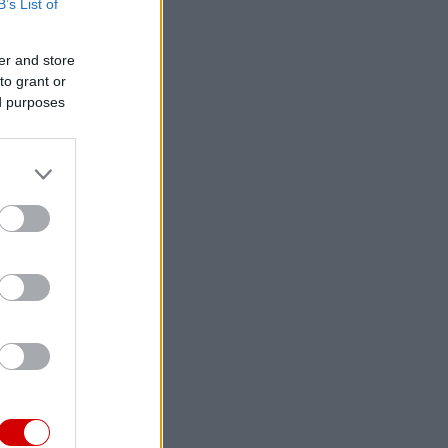
B’s List of
er and store
to grant or
ed purposes