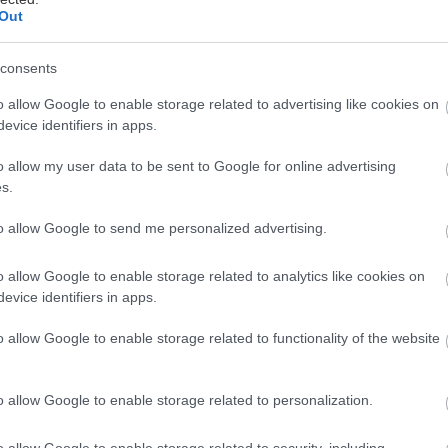
Out
consents
όκουβα
o allow Google to enable storage related to advertising like cookies on
evice identifiers in apps.
έφτασε, το αθηναϊκό κέντρο ξαναγέμισε και όσοι τεί
άδειο σπεύδουν να βροντοφωνάξουν «καλό χειμώνα»
o allow my user data to be sent to Google for online advertising
 να του μεταδώσουν λίγη από την κατάθλιψή τους πο
s.
to allow Google to send me personalized advertising.
ως δεν είστε από αυτούς, αλλά (θέλουμε να πιστεύου
o allow Google to enable storage related to analytics like cookies on
υν το ποτήρι μισογεμάτο, θα συμφωνήσετε μαζί μας
evice identifiers in apps.
αι τουλάχιστον μέχρι ο υδράργυρος να μας αλλάξει π
o allow Google to enable storage related to functionality of the website
ήνας. Και το καλοκαίρι πρέπει να το εκμεταλλευόμασ
δας, ακόμη κι αν βρισκόμαστε στην πόλη. Γι’ αυτό κι 
o allow Google to enable storage related to personalization.
 παρακάτω τις καλύτερες ιδέες για να συνεχίσετε ν
ές, εκμεταλλευόμενοι όλες τις ευάερες και ευήλιες 
o allow Google to enable storage related to security, including