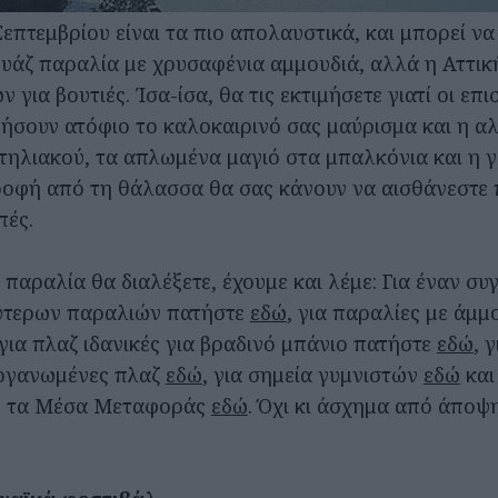
επτεμβρίου είναι τα πιο απολαυστικά, και μπορεί να
ουάζ παραλία με χρυσαφένια αμμουδιά, αλλά η Αττική
για βουτιές. Ίσα-ίσα, θα τις εκτιμήσετε γιατί οι επι
ρήσουν ατόφιο το καλοκαιρινό σας μαύρισμα και η α
τηλιακού, τα απλωμένα μαγιό στα μπαλκόνια και η 
ροφή από τη θάλασσα θα σας κάνουν να αισθάνεστε 
πές.
 παραλία θα διαλέξετε, έχουμε και λέμε: Για έναν σ
ύτερων παραλιών πατήστε
εδώ
, για παραλίες με άμμ
 για πλαζ ιδανικές για βραδινό μπάνιο πατήστε
εδώ
, 
οργανωμένες πλαζ
εδώ
, για σημεία γυμνιστών
εδώ
και
ε τα Μέσα Μεταφοράς
εδώ
. Όχι κι άσχημα από άποψη