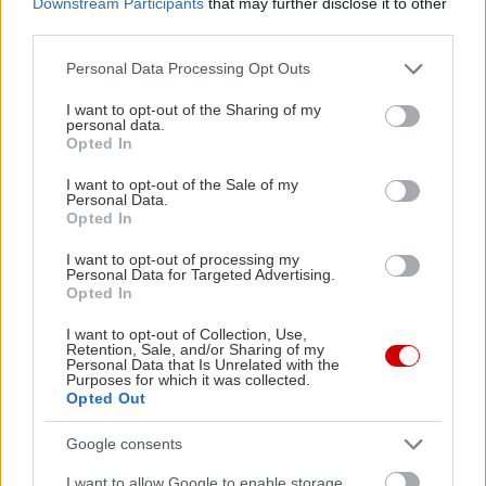
χύμα κρασί από το οινοποιείο Παπαγεωργίου, και
Downstream Participants
that may further disclose it to other
third parties.
ο λογαριασμός «βγαίνει» στα 15€ το άτομο.
Please note that this website/app uses one or more Google
Personal Data Processing Opt Outs
services and may gather and store information including but
Musique Café & More
not limited to your visit or usage behaviour. You may click to
I want to opt-out of the Sharing of my
personal data.
Αρριανού 37 &
grant or deny consent to Google and its third-party tags to
Opted In
use your data for below specified purposes in below Google
Αρχελάου, Παγκράτι,
consent section.
I want to opt-out of the Sale of my
τηλ.: 210 7238900
Personal Data.
Opted In
Ξέρουμε τι σκέφτεστε,
I want to opt-out of processing my
Personal Data for Targeted Advertising.
ναι, το όνομά του είναι
Opted In
όντως παράξενο για
I want to opt-out of Collection, Use,
εστιατόριο. Για την
Retention, Sale, and/or Sharing of my
Personal Data that Is Unrelated with the
ακρίβεια, δεν είναι
Purposes for which it was collected.
Opted Out
αμιγώς εστιατόριο
(σερβίρει και πρωινό, και καφέ και ποτό…).
Google consents
Κερδίζει όμως επάξια μια θέση στη λίστα μας,
I want to allow Google to enable storage