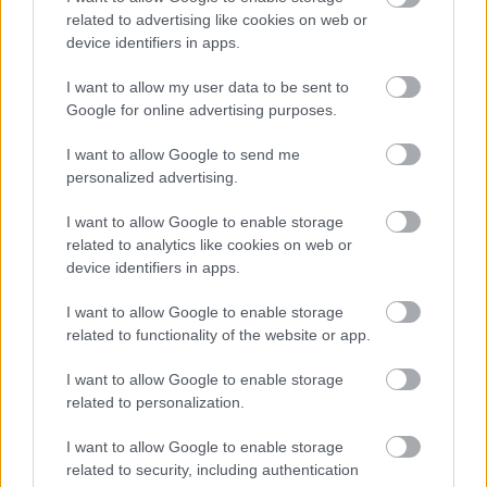
χάρη στην ιδιαίτερη αδυναμία που δείχνει στις
related to advertising like cookies on web or
ναξιώτικες συνταγές και τα υλικά που φροντίζει
device identifiers in apps.
να φέρνει φρεσκότατα από το νησί. Δοκιμάστε
I want to allow my user data to be sent to
οτιδήποτε με γραβιέρα Νάξου (οι επιλογές είναι
Google for online advertising purposes.
πολλές: από σκέτη ή τηγανητή με μέλι και
I want to allow Google to send me
μαστίχα Χίου μέχρι καμουφλαρισμένη ανάμεσα σε
personalized advertising.
ντομάτες και καπαρόφυλλα) αλλά και το
ξακουστό σαλατούρι, ήτοι σαλάχι με σως
I want to allow Google to enable storage
related to analytics like cookies on web or
λαδολέμονου, που ταιριάζει τέλεια με το ούζο.
device identifiers in apps.
Εννοείται πως οι πατάτες που συνοδεύουν όλα τα
πιάτα με κρέας έρχονται απευθείας από το νησί.
I want to allow Google to enable storage
related to functionality of the website or app.
Στα αγαπημένα μας συγκαταλέγεται και το
μοσχαρίσιο φιλέτο Νάξου με ψητά λαχανικά και
I want to allow Google to enable storage
σάλτσα Πόρτο με δεντρολίβανο. Οι τιμές
related to personalization.
κυμαίνονται στα 20-25€ το άτομο, με κρασί ή
I want to allow Google to enable storage
ουζάκι.
related to security, including authentication