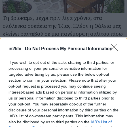
Τη βρίσκαμε, μέχρι πριν λίγα χρόνια, στα
ολόλευκα σοκάκια της Τζιας. Πλέον η Θάλεια μας
κλείνει ραντεβού σε μια πανέμορφη αυλίτσα πίσω
από τον Άρειο Πάγο, όπου συνεχίζει ακάθεκτη να
σερβίρει τις νησιώτικες λιχουδιές της. Τα ξύλινα
in2life -
Do Not Process My Personal Information
τραπεζάκια με τις ψάθινες καρέκλες της
If you wish to opt-out of the sale, sharing to third parties, or
απλώνονται στη σκιά της μουριάς, και πλάι στους
processing of your personal or sensitive information for
κισσούς που σκαρφαλώνουν τον τοίχο, και
targeted advertising by us, please use the below opt-out
φορτώνονται με σαρδέλες παντρεμένες με
section to confirm your selection. Please note that after your
opt-out request is processed you may continue seeing
ντομάτα, γαρίδες κανταΐφι, και κροκέτες
interest-based ads based on personal information utilized by
μπακαλιάρου με σπιτική σκορδαλιά. Δε λείπουν
us or personal information disclosed to third parties prior to
όμως και οι μικρασιατικές συνταγές, όπως τα
your opt-out. You may separately opt-out of the further
disclosure of your personal information by third parties on the
μερακλίδικα σουτζουκάκια και η εξαιρετικά πίττα
IAB’s list of downstream participants. This information may
Καισαρείας. Τα συνοδεύετε όλα με ωραιότατο
also be disclosed by us to third parties on the
IAB’s List of