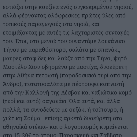
εστιάζει στην κουζίνα ενός συγκεκριμένου νησιού,
αλλά φέρνοντας ολόφρεσκες πρώτες ύλες από
τοπικούς παραγωγούς στα νησιά, και
ετοιμάζοντας με αυτές τις λαχταριστές συνταγές
του. Έτσι, στο μενού του συναντάμε λουκάνικο
Τήνου με μαραθόσπορο, σαλάτα με σπανάκι,
μαύρες σταφίδες και λούζα από την Τήνο, ψητό
Μαστέλο Χίου σβησμένο με μαστίχα, δυσεύρετη
στην Αθήνα πετρωτή (παραδοσιακό τυρί από την
Άνδρο), πατατοσαλάτα με πέστροφα καπνιστή
από την Καλλονή της Λέσβου και ναξιώτικο κομό
(τυρί και αυτό) σαγανάκι. Όλα αυτά, και άλλα
πολλά, τα συνοδεύετε με ουζάκι ή τσίπουρο, ή
χιώτικη Σούμα –επίσης αρκετά δυσεύρετη στα
αθηναϊκά στέκια– και ο λογαριασμός κυμαίνεται
στα 15-20€ το άτομο. Παρασκευή και Σάββατο