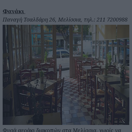
Φανάκι
Παναγή Τσαλδάρη 26, Μελίσσια, τηλ.: 211 7200988
Φυσά αεράκι διακοπών στα Μελίσσια, χωρίς να