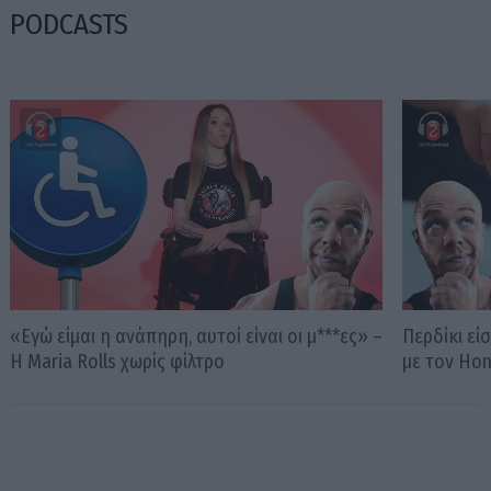
PODCASTS
«Εγώ είμαι η ανάπηρη, αυτοί είναι οι μ***ες» –
Περδίκι εί
Η Maria Rolls χωρίς φίλτρο
με τον Ho