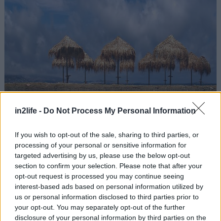
in2life -
Do Not Process My Personal Information
If you wish to opt-out of the sale, sharing to third parties, or
processing of your personal or sensitive information for
targeted advertising by us, please use the below opt-out
Μαύρο Λιθάρι:
Δεν θα την προτείναμε τον
section to confirm your selection. Please note that after your
Δεκαπενταύγουστο, οπότε τα πλήθη κόσμου, οι
opt-out request is processed you may continue seeing
interest-based ads based on personal information utilized by
ρακέτες και οι ξαπλώστρες την καθιστούν μάλλον
us or personal information disclosed to third parties prior to
ακατάλληλη, τόσο από άποψη καθαριότητας όσο
your opt-out. You may separately opt-out of the further
και διασκέδασης. Τώρα, όμως, η αμμουδιά που της
disclosure of your personal information by third parties on the