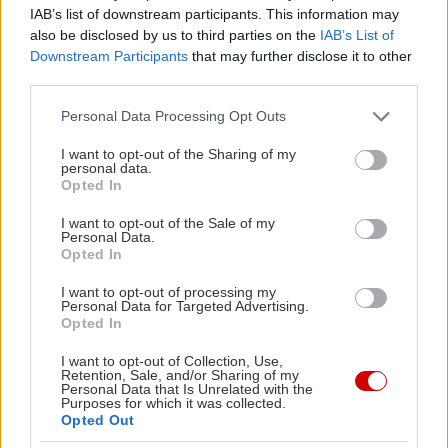
IAB’s list of downstream participants. This information may
χάρισε την δημοτικότητά της βρίσκεται όλη στη
also be disclosed by us to third parties on the
IAB’s List of
διάθεσή σας, ενώ η βολική της απόσταση (39
Downstream Participants
that may further disclose it to other
χιλιόμετρα από την Αθήνα, λίγο μετά τη
third parties.
διασταύρωση των Καλυβίων επί της Αθηνών-
Please note that this website/app uses one or more Google
Personal Data Processing Opt Outs
Σουνίου) της δίνει έξτρα πόντους.
services and may gather and store information including but
not limited to your visit or usage behaviour. You may click to
I want to opt-out of the Sharing of my
personal data.
grant or deny consent to Google and its third-party tags to
Ο Βορράς: Ραφήνα, Ζούμπερι, Μάτι,
Opted In
use your data for below specified purposes in below Google
Μαραθώνας, Σέσι
consent section.
I want to opt-out of the Sale of my
Personal Data.
Opted In
Οι αγαπημένες παραλίες των κατοίκων των
I want to opt-out of processing my
Βορείων Προαστίων απολαμβάνουν το
Personal Data for Targeted Advertising.
πλεονέκτημα των καθαρότερων νερών και του
Opted In
λιγότερου κόσμου συγκριτικά με το «αντίπαλο
I want to opt-out of Collection, Use,
Retention, Sale, and/or Sharing of my
δέος» της Παραλιακής. Στα μειονεκτήματά τους,
Personal Data that Is Unrelated with the
Purposes for which it was collected.
το γεγονός ότι τις «πιάνει» πολύ ο βοριάς, όπως
Opted Out
και η κίνηση τα καλοκαιρινά Σαββατοκύριακα: Αν