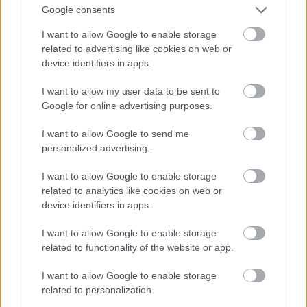
Google consents
το να επιστρέψεις Κυριακή απόγευμα από το
Λαγονήσι με τις τέσσερις λωρίδες δρόμου
I want to allow Google to enable storage
φρακαρισμένες είναι μια φορά εφιάλτης, οι δύο
related to advertising like cookies on web or
device identifiers in apps.
ακινητοποιημένες λωρίδες της απόστασης Νέα
Μάκρη – Σταυρός Αγίας Παρασκευής έχουν και
I want to allow my user data to be sent to
Google for online advertising purposes.
τον Φρέντι Κρούγκερ guest star.
I want to allow Google to send me
personalized advertising.
I want to allow Google to enable storage
related to analytics like cookies on web or
device identifiers in apps.
I want to allow Google to enable storage
related to functionality of the website or app.
I want to allow Google to enable storage
related to personalization.