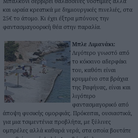
Μπαλκόνι σερβίρει θαλασσινές νοστιμιές αλλά
και ωραία κρεατικά με δημιουργικές πινελιές, στα
25€ το άτομο. Κι έχει έξτρα μπόνους την
φαντασμαγοορική θέα στην παραλία.
Μπλε Λιμανάκι:
Λιγότερο γνωστό από
το κόκκινο αδερφάκι
του, καθότι είναι
κρυμμένο στα βράχια
της Ραφήνας, είναι και
λιγότερο
φαντασμαγορικό από
άποψη φυσικής ομορφιάς. Πρόκειται, ουσιαστικά,
για μια τσιμεντένια προβλήτα, με ξύλινες
ομπρέλες αλλά καθαρά νερά, στα οποία βουτάτε