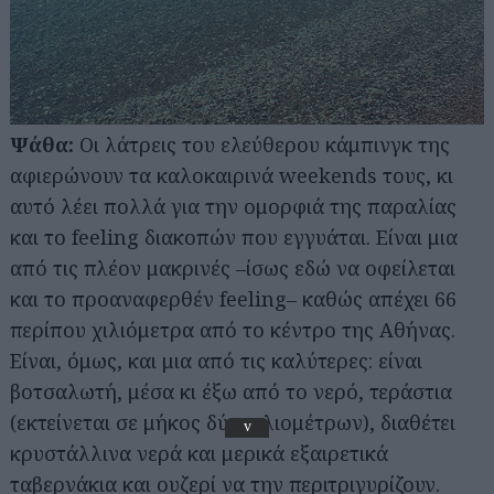
Ψάθα:
Οι λάτρεις του ελεύθερου κάμπινγκ της
αφιερώνουν τα καλοκαιρινά weekends τους, κι
αυτό λέει πολλά για την ομορφιά της παραλίας
και το feeling διακοπών που εγγυάται. Είναι μια
από τις πλέον μακρινές –ίσως εδώ να οφείλεται
και το προαναφερθέν feeling– καθώς απέχει 66
περίπου χιλιόμετρα από το κέντρο της Αθήνας.
Είναι, όμως, και μια από τις καλύτερες: είναι
βοτσαλωτή, μέσα κι έξω από το νερό, τεράστια
(εκτείνεται σε μήκος δύο χιλιομέτρων), διαθέτει
v
κρυστάλλινα νερά και μερικά εξαιρετικά
ταβερνάκια και ουζερί να την περιτριγυρίζουν.