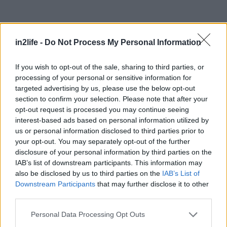
Αναζήτηση
για...
in2life -
Do Not Process My Personal Information
If you wish to opt-out of the sale, sharing to third parties, or
processing of your personal or sensitive information for
targeted advertising by us, please use the below opt-out
section to confirm your selection. Please note that after your
opt-out request is processed you may continue seeing
interest-based ads based on personal information utilized by
us or personal information disclosed to third parties prior to
your opt-out. You may separately opt-out of the further
disclosure of your personal information by third parties on the
IAB’s list of downstream participants. This information may
also be disclosed by us to third parties on the
IAB’s List of
Downstream Participants
that may further disclose it to other
third parties.
Please note that this website/app uses one or more Google
Personal Data Processing Opt Outs
services and may gather and store information including but