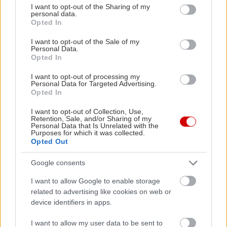
not limited to your visit or usage behaviour. You may click to
I want to opt-out of the Sharing of my
personal data.
grant or deny consent to Google and its third-party tags to
Opted In
use your data for below specified purposes in below Google
consent section.
I want to opt-out of the Sale of my
Personal Data.
Opted In
I want to opt-out of processing my
Personal Data for Targeted Advertising.
Opted In
I want to opt-out of Collection, Use,
Retention, Sale, and/or Sharing of my
Personal Data that Is Unrelated with the
Purposes for which it was collected.
Opted Out
Google consents
I want to allow Google to enable storage
Αγάπη Μαργετίδη
related to advertising like cookies on web or
device identifiers in apps.
Γεννημένη στην Αθήνα, υπήρξε επί τριάντα τέσσερα
συναπτά έτη τραπεζικό στέλεχος, οκτώ από τα οποία στο
I want to allow my user data to be sent to