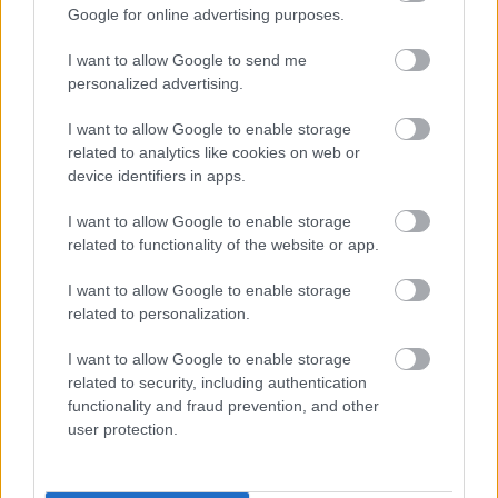
Παρίσι. Μετά από την δια παντός αποχώρησή της από τον
Google for online advertising purposes.
τραπεζικό κλάδο το 2013, απαντά στο ψευδώνυμο The
I want to allow Google to send me
Frozen Banker. Η μεγαλύτερή της ευχαρίστηση είναι να
personalized advertising.
καταστρώνει μενού αποπλάνησης, να χώνεται στη κουζίνα,
να παίζει με την μαγειρική και να παρατηρεί τους φίλους της
I want to allow Google to enable storage
να απολαμβάνουν τις καινούριες γεύσεις που ανακάλυψε.
related to analytics like cookies on web or
Αγαπά όλες τις κουζίνες του κόσμου και αναζητά μανιωδώς
device identifiers in apps.
την επόμενη γαστριμαργική εκστρατεία. Μπλέκει την
I want to allow Google to enable storage
μαγειρική με ιστορίες και σενάρια.
related to functionality of the website or app.
I want to allow Google to enable storage
related to personalization.
I want to allow Google to enable storage
Διαβάστε επίσης
related to security, including authentication
functionality and fraud prevention, and other
user protection.