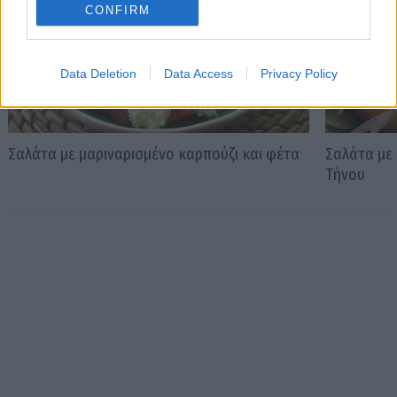
CONFIRM
Data Deletion
Data Access
Privacy Policy
Σαλάτα με μαριναρισμένο καρπούζι και φέτα
Σαλάτα με 
Τήνου