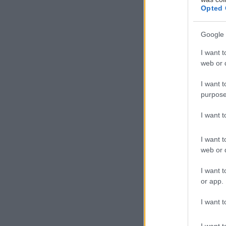
Opted 
Google 
30'
I want t
web or d
Προετοιμασία
I want t
purpose
I want 
I want t
Υλικά:
web or d
I want t
Πορτοκάλι
or app.
2 πορ
I want t
3 φλ. 
I want t