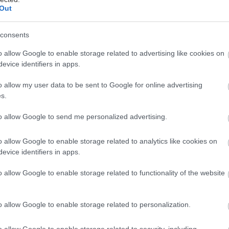
Out
consents
90'
2
o allow Google to enable storage related to advertising like cookies on
/5
evice identifiers in apps.
Μαγείρεμα
Δυσκολία
o allow my user data to be sent to Google for online advertising
s.
to allow Google to send me personalized advertising.
o allow Google to enable storage related to analytics like cookies on
evice identifiers in apps.
o allow Google to enable storage related to functionality of the website
α γλασέ:
τοκάλια ακέρωτα
o allow Google to enable storage related to personalization.
τσ. νερό
o allow Google to enable storage related to security, including