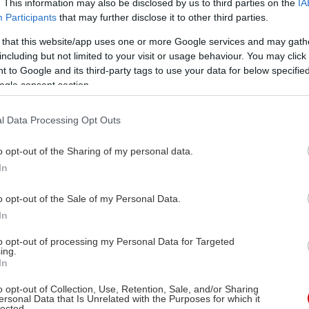
. This information may also be disclosed by us to third parties on the
IA
Participants
that may further disclose it to other third parties.
 that this website/app uses one or more Google services and may gath
including but not limited to your visit or usage behaviour. You may click 
 to Google and its third-party tags to use your data for below specifi
ogle consent section.
l Data Processing Opt Outs
o opt-out of the Sharing of my personal data.
In
o opt-out of the Sale of my Personal Data.
In
to opt-out of processing my Personal Data for Targeted
ing.
In
o opt-out of Collection, Use, Retention, Sale, and/or Sharing
ersonal Data that Is Unrelated with the Purposes for which it
lected.