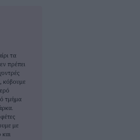
ίρι τα
δεν πρέπει
 χοντρές
α, κόβουμε
τερό
κό τμήμα
άρκα.
 φέτες
ουμε με
 και