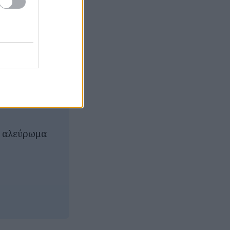
α της
το αλεύρωμα