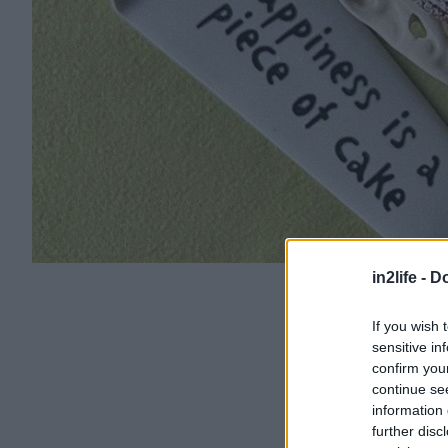
in2life -
Do
If you wish 
sensitive in
confirm you
continue se
information 
further disc