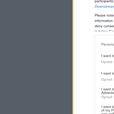
participants
Downstream 
Please note
information 
Αναζήτηση
deny consent
για...
in below Go
Persona
I want t
Opted 
I want t
Opted 
I want 
Advertis
Opted 
I want t
of my P
was col