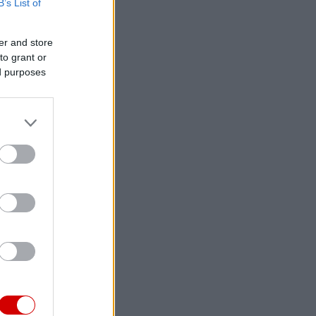
B’s List of
er and store
to grant or
ed purposes