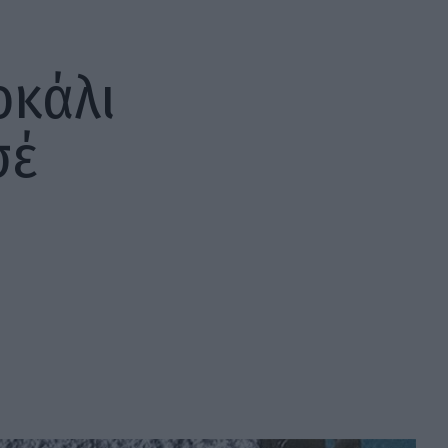
οκάλι
σέ