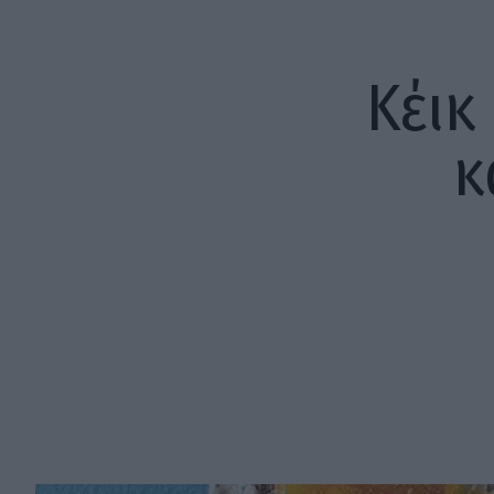
Κέικ
κ