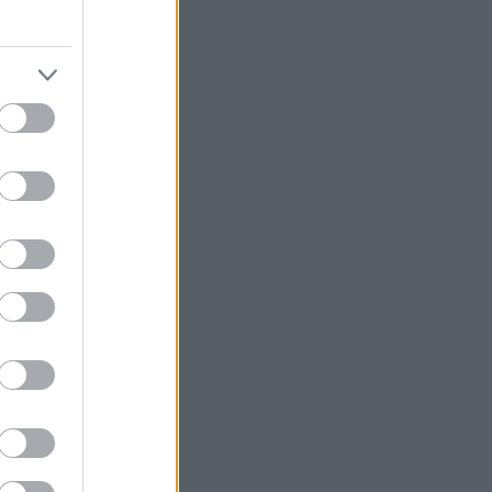
8
Μερίδες