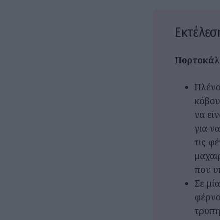
Εκτέλεσ
Πορτοκάλι
Πλένο
κόβου
να εί
για ν
τις φ
μαχαι
που υ
Σε μί
φέρνο
τρυπη