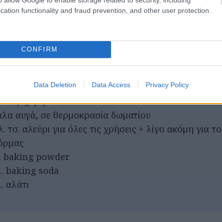
 τσ. ζάχαρη
cation functionality and fraud prevention, and other user protection.
CONFIRM
άλο πορτοκάλι ακέρωτο
ρ. αγελαδινό βούτυρο + λίγο ακόμη για το βουτύρωμ
Data Deletion
Data Access
Privacy Policy
ς, λιωμένο
 τσ. ζάχαρη
άλα αυγά, σε θερμοκρασία δωματίου
. τσ. αλεύρι για όλες τις χρήσεις + λίγο ακόμη για 
όρμας
λ. baking powder
λ. baking soda
. αλάτι