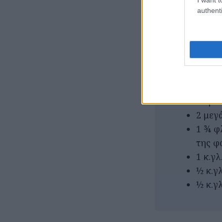
3 φλ.
authenti
Κέικ:
1 μεγ
125 γ
φόρμα
¾ φλ.
2 μεγ
1 ¾ φλ
της φ
1 κ.γ
½ κ.γ
½ κ.γλ