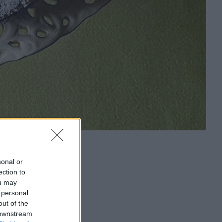
sonal or
ection to
ou may
 personal
out of the
 downstream