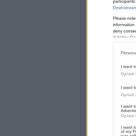
participants
Downstream 
Please note
information 
Αναζήτηση
deny consent
για...
in below Go
Persona
I want t
Opted 
I want t
Opted 
I want 
Advertis
Opted 
I want t
of my P
was col