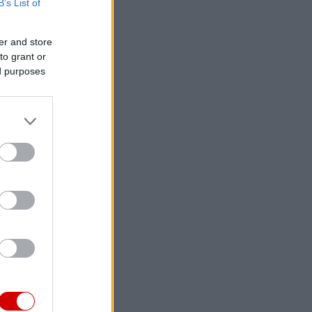
B’s List of
er and store
to grant or
ed purposes