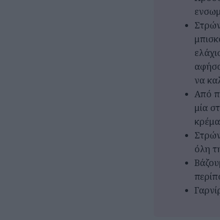
ενσωμ
Στρών
μπισκ
ελάχι
αφήσο
να κα
Από π
μία σ
κρέμα
Στρών
όλη τ
Βάζου
περίπ
Γαρνί