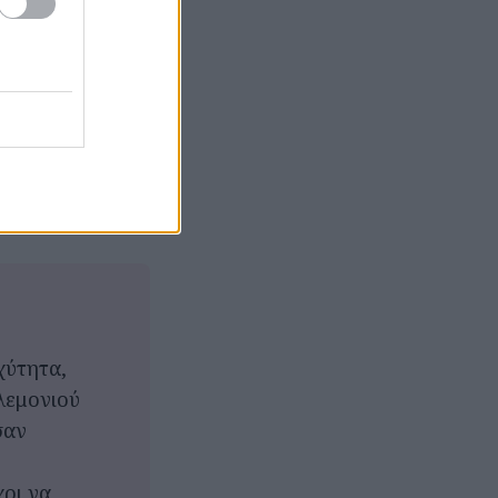
κά, για το
χύτητα,
λεμονιού
σαν
ρι να