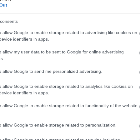
Out
consents
40'
2
o allow Google to enable storage related to advertising like cookies on
/5
evice identifiers in apps.
Μαγείρεμα
Δυσκολία
o allow my user data to be sent to Google for online advertising
s.
to allow Google to send me personalized advertising.
o allow Google to enable storage related to analytics like cookies on
evice identifiers in apps.
l παγωμένη κρέμα γάλακτος με όλα της τα λιπαρά
o allow Google to enable storage related to functionality of the website
. τσ. ζάχαρη
α των 340 γρ. το καθένα έτοιμη κρέμα λεμονιού (lem
o allow Google to enable storage related to personalization.
r. τυρί mascarpone σε θερμοκρασία δωματίου
o allow Google to enable storage related to security, including