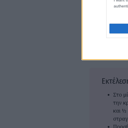
4 κ.σ.
authenti
Λεπτο
1 πακ
Limon
Γλασα
γαρνί
Εκτέλεσ
Στο μ
την κ
και ½
στραγ
Προσθ