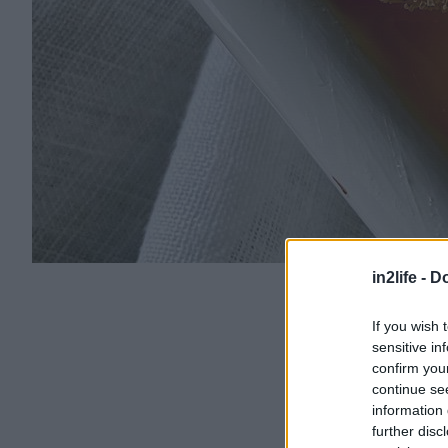
in2life -
Do
If you wish 
sensitive in
confirm you
continue se
information 
further disc