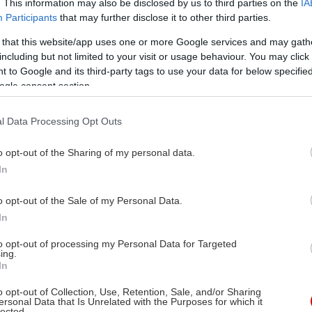
. This information may also be disclosed by us to third parties on the
IA
Participants
that may further disclose it to other third parties.
 that this website/app uses one or more Google services and may gath
including but not limited to your visit or usage behaviour. You may click 
 to Google and its third-party tags to use your data for below specifi
ogle consent section.
l Data Processing Opt Outs
o opt-out of the Sharing of my personal data.
In
o opt-out of the Sale of my Personal Data.
In
to opt-out of processing my Personal Data for Targeted
ing.
In
o opt-out of Collection, Use, Retention, Sale, and/or Sharing
ersonal Data that Is Unrelated with the Purposes for which it
lected.