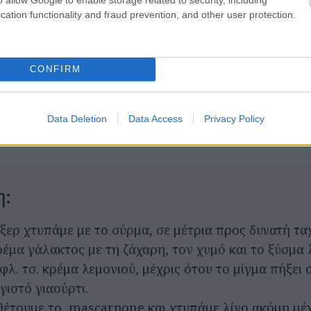
 χυμό λεμονιού
cation functionality and fraud prevention, and other user protection.
τριμμένο ξύσμα από 1 μεγάλο λεμόνι
έτο μπισκότα savoyards
cello για το βρέξιμο των μπισκότων
CONFIRM
ρισμένες και ζαχαρωμένες φέτες λεμονιού, προαιρετι
ρισμα
Data Deletion
Data Access
Privacy Policy
η:
ίξερ χτυπάμε με το σύρμα, σε μέτρια προς δυνατή τα
ρέμα γάλακτος με τη ζάχαρη, τον χυμό και το ξύσμα 
 φλ. τσ. κρέμα λεμονιού, μέχρις ότου το μίγμα πήξει 
γιστό γιαούρτι.
έτουμε το mascarpone και χτυπάμε λίγο ακόμη μέχ