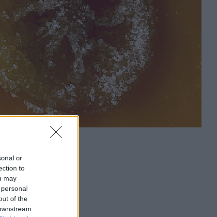
sonal or
ection to
ou may
 personal
out of the
 downstream