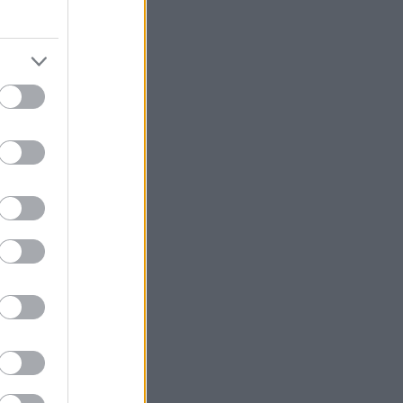
8
Μερίδες
on curd)