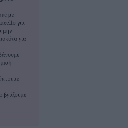
ους με
ncello για
α μην
ισκότα για
βάνουμε
 μισή
ύπτουμε
το βγάζουμε