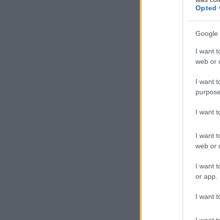
Opted 
Google 
5'
I want t
web or d
Προετοιμασία
I want t
purpose
I want 
I want t
Υλικά:
web or d
400 m
I want t
or app.
2/3 φλ
2 βάζ
I want t
500 g
I want t