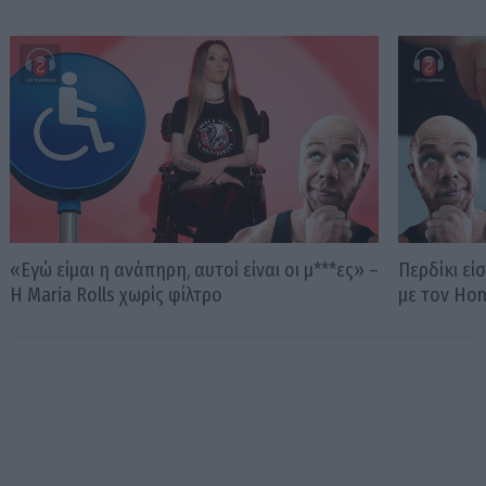
«Εγώ είμαι η ανάπηρη, αυτοί είναι οι μ***ες» –
Περδίκι εί
Η Maria Rolls χωρίς φίλτρο
με τον Ho