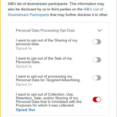
πάτο για πιο εύκολο ξεφορμάρισμα. Την βάζουμε
IAB’s list of downstream participants. This information may
στο ψυγείο και όταν στερεοποιηθεί το βούτυρο την
also be disclosed by us to third parties on the
IAB’s List of
αλευρώνουμε προσέχοντας ώστε το αλεύρι να
Downstream Participants
that may further disclose it to other
third parties.
καλύψει καλά το βούτυρο παντού. Κατόπιν την
τινάζουμε καλά για να απομακρύνουμε όλο το
Please note that this website/app uses one or more Google
Personal Data Processing Opt Outs
services and may gather and store information including but
περισσευούμενο αλεύρι.
not limited to your visit or usage behaviour. You may click to
I want to opt-out of the Sharing of my
personal data.
grant or deny consent to Google and its third-party tags to
Opted In
use your data for below specified purposes in below Google
consent section.
I want to opt-out of the Sale of my
Personal Data.
Opted In
I want to opt-out of processing my
Personal Data for Targeted Advertising.
Opted In
I want to opt-out of Collection, Use,
Retention, Sale, and/or Sharing of my
Personal Data that Is Unrelated with the
Purposes for which it was collected.
Opted Out