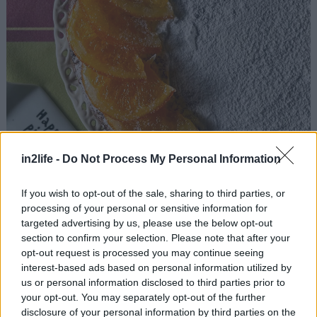
in2life -
Do Not Process My Personal Information
If you wish to opt-out of the sale, sharing to third parties, or
processing of your personal or sensitive information for
targeted advertising by us, please use the below opt-out
section to confirm your selection. Please note that after your
opt-out request is processed you may continue seeing
Αλείφουμε γενναιόδωρα με βούτυρο τον πάτο και
interest-based ads based on personal information utilized by
τα τοιχώματα μιας στρογγυλής φόρμας διαμέτρου
us or personal information disclosed to third parties prior to
περίπου 20 εκ., κατά προτίμηση με αποσπώμενο
your opt-out. You may separately opt-out of the further
disclosure of your personal information by third parties on the