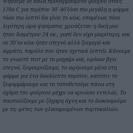
Ψήνουμε σε καλά προθερμασμένο φούρνο στους
170ο C για περίπου 30΄-40΄(όσο πιο μεγάλη η φόρμα
τόσο πιο λεπτό θα γίνει το κέικ, επομένως τόσο
λιγότερη ώρα ψησίματος χρειάζεται: η δική μου
ήταν διαμέτρου 24 εκ., γιατί δεν είχα μικρότερη, και
σε 30΄το κέικ ήταν στεγνό αλλά ζουμερό και
αφράτο, παρόλο που ήταν σχετικά λεπτό). Κάνουμε
το γνωστό τεστ με το μαχαίρι και, εφόσον βγει
στεγνό, ξεφουρνίζουμε, το αφήνουμε μέσα στη
φόρμα για ένα δεκάλεπτο περίπου, κατόπιν το
ξεφορμάρουμε και το τοποθετούμε πάνω στη
σχάρα του φούρνου μέχρι να κρυώσει εντελώς. Το
πασπαλίζουμε με ζάχαρη άχνη και το διακοσμούμε
με τις φέτες των γλασαρισμένων πορτοκαλιών.