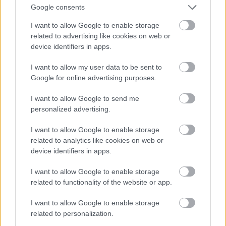
Google consents
I want to allow Google to enable storage
related to advertising like cookies on web or
device identifiers in apps.
I want to allow my user data to be sent to
Google for online advertising purposes.
I want to allow Google to send me
personalized advertising.
I want to allow Google to enable storage
related to analytics like cookies on web or
device identifiers in apps.
Πλένουμε ένα μεγάλο πορτοκάλι, κόβουμε τις δύο
I want to allow Google to enable storage
άκρες και το υπόλοιπο σε κομμάτια και αφαιρούμε
related to functionality of the website or app.
τυχόν κουκούτσια. Βάζουμε τα κομμάτια στο μούλτι
και τα πολτοποιούμε. Προσθέτουμε 125 γρ.
I want to allow Google to enable storage
related to personalization.
αγελαδινό βούτυρο που έχουμε λιώσει και αφήσει