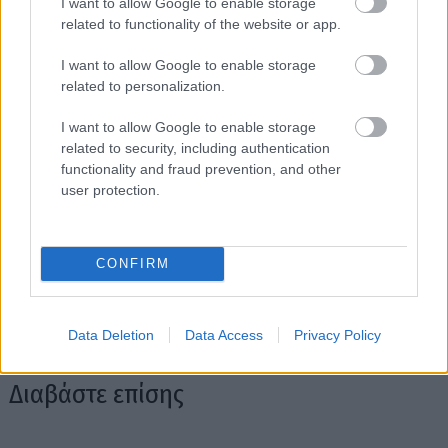
I want to allow Google to enable storage
Γεννημένη στην Αθήνα, υπήρξε επί τριάντα τέσσερα
related to functionality of the website or app.
συναπτά έτη τραπεζικό στέλεχος, οκτώ από τα οποία στο
I want to allow Google to enable storage
Παρίσι. Μετά από την δια παντός αποχώρησή της από τον
related to personalization.
τραπεζικό κλάδο το 2013, απαντά στο ψευδώνυμο The
Frozen Banker. Η μεγαλύτερή της ευχαρίστηση είναι να
I want to allow Google to enable storage
καταστρώνει μενού αποπλάνησης, να χώνεται στη κουζίνα,
related to security, including authentication
να παίζει με την μαγειρική και να παρατηρεί τους φίλους της
functionality and fraud prevention, and other
να απολαμβάνουν τις καινούριες γεύσεις που ανακάλυψε.
user protection.
Αγαπά όλες τις κουζίνες του κόσμου και αναζητά μανιωδώς
την επόμενη γαστριμαργική εκστρατεία. Μπλέκει την
μαγειρική με ιστορίες και σενάρια.
CONFIRM
Data Deletion
Data Access
Privacy Policy
Διαβάστε επίσης