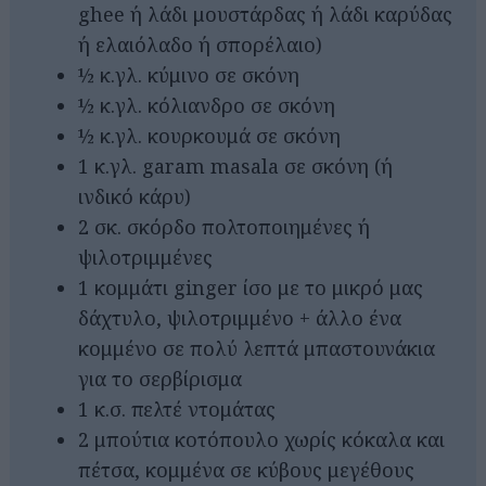
ghee ή λάδι μουστάρδας ή λάδι καρύδας
ή ελαιόλαδο ή σπορέλαιο)
½ κ.γλ. κύμινο σε σκόνη
½ κ.γλ. κόλιανδρο σε σκόνη
½ κ.γλ. κουρκουμά σε σκόνη
1 κ.γλ. garam masala σε σκόνη (ή
ινδικό κάρυ)
2 σκ. σκόρδο πολτοποιημένες ή
ψιλοτριμμένες
1 κομμάτι ginger ίσο με το μικρό μας
δάχτυλο, ψιλοτριμμένο + άλλο ένα
κομμένο σε πολύ λεπτά μπαστουνάκια
για το σερβίρισμα
1 κ.σ. πελτέ ντομάτας
2 μπούτια κοτόπουλο χωρίς κόκαλα και
πέτσα, κομμένα σε κύβους μεγέθους