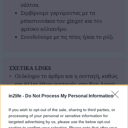
σάλτσα.
Σερβίρουμε γαρνίροντας με τα
μπαστουνάκια του ginger και τον
φρέσκο κόλιανδρο.
Συνοδεύουμε με τις πίτες ή/και το ρύζι.
ΣΧΕΤΙΚΑ LINKS
Ολόκληρο το άρθρο και η συνταγή, καθώς
Αναζήτηση
και άλλες έθνικ συνταγές, στο Bon Agapi
για...
in2life -
Do Not Process My Personal Information
If you wish to opt-out of the sale, sharing to third parties, or
processing of your personal or sensitive information for
targeted advertising by us, please use the below opt-out
section to confirm your selection. Please note that after your