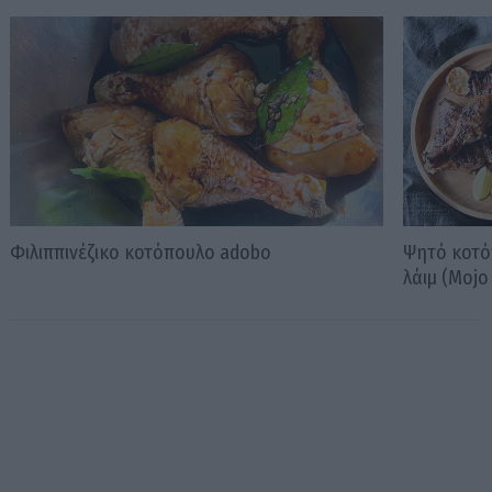
Φιλιππινέζικο κοτόπουλο adobo
Ψητό κοτόπ
λάιμ (Mojo