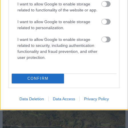
I want to allow Google to enable storage
related to functionality of the website or app.
I want to allow Google to enable storage
related to personalization.
Ό,τι καλύτερο για το φθινόπωρο – όπως όλες οι
I want to allow Google to enable storage
related to security, including authentication
λίμνες, τα χρώματα που την περιβάλλουν γίνονται
functionality and fraud prevention, and other
ακόμα πιο πανέμορφα. Ο γύρος της λίμνης είναι
user protection.
μακρύς, 50 χιλιόμετρα για την ακρίβεια, και
αποτελεί από μόνος του μια μονοήμερη.
CONFIRM
Data Deletion
Data Access
Privacy Policy