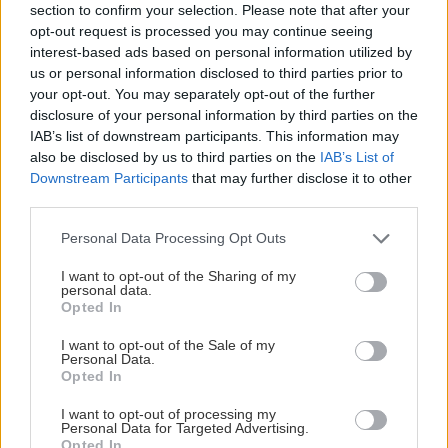
section to confirm your selection. Please note that after your
opt-out request is processed you may continue seeing
interest-based ads based on personal information utilized by
us or personal information disclosed to third parties prior to
your opt-out. You may separately opt-out of the further
Το Ναύπλιο είναι, επίσης, σούπερ ρομαντικός
disclosure of your personal information by third parties on the
IAB’s list of downstream participants. This information may
προορισμός, οπότε αν η μονοήμερή σου είναι
also be disclosed by us to third parties on the
IAB’s List of
υπόθεση… για δύο, τότε σε στέλνουμε συστημένο
Downstream Participants
that may further disclose it to other
εκεί. Θα περπατήσετε στα όμορφα πλακόστρωτα
third parties.
της παλιάς πόλης, θα χαζέψετε δίπλα από τα
Please note that this website/app uses one or more Google
Personal Data Processing Opt Outs
ιστορικά κτίρια (από την παλιά Βουλή μέχρι το
services and may gather and store information including but
not limited to your visit or usage behaviour. You may click to
I want to opt-out of the Sharing of my
σπίτι του Κολοκοτρώνη), κι αν θέλετε να
personal data.
grant or deny consent to Google and its third-party tags to
Opted In
γυμναστείτε και παρέα – δεν κρίνουμε,
use your data for below specified purposes in below Google
προτείνουμε – θα ανεβείτε και τα 999 σκαλοπάτια
consent section.
I want to opt-out of the Sale of my
Personal Data.
του Παλαμηδίου. Εντάξει, υπάρχει και δρόμος για
Opted In
αυτοκίνητο που σας βγάζει απευθείας στο κάστρο,
I want to opt-out of processing my
μην λαχανιάζεις πάνω απ’ το PC.
Personal Data for Targeted Advertising.
Opted In