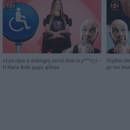
«Εγώ είμαι η ανάπηρη, αυτοί είναι οι μ***ες» –
Περδίκι εί
Η Maria Rolls χωρίς φίλτρο
με τον Ho