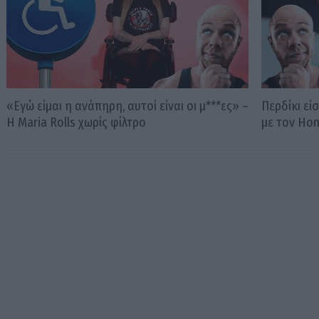
«Εγώ είμαι η ανάπηρη, αυτοί είναι οι μ***ες» –
Περδίκι εί
Η Maria Rolls χωρίς φίλτρο
με τον Ho