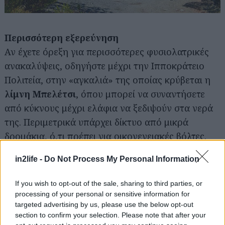
Περισσότερη εξερεύνηση
Αν έχετε όρεξη για περισσότερες φυσιολατρικές
ανακαλύψεις, οδηγήστε μέχρι την Ιπποκράτειο
Πολιτεία, στην «αγκαλιά» της οποίας κρύβεται η
λίμνη Μπελέτσι
, όπου μπορεί να συναντήσετε
Αναζήτηση
για...
από κύκνους μέχρι ελάφια να ξεδιψούν στα νερά
της. Περιμετρικά υπάρχει δίκτυο από μικρά
δρομάκια, ό,τι πρέπει για οικογενειακές βόλτες.
Μπορείτε επίσης να επισκεφθείτε το πρώην
in2life -
Do Not Process My Personal Information
βασιλικά
ανάκτορα του Τατοΐου
, με μεγάλες
πράσινες εκτάσεις γύρω από τα ιστορικά κτίρια –
If you wish to opt-out of the sale, sharing to third parties, or
αναλυτικές λεπτομέρειες για την πρόσβαση, τα
processing of your personal or sensitive information for
μονοπάτια και τις εγκαταστάσεις είχαμε μοιραστεί
targeted advertising by us, please use the below opt-out
section to confirm your selection. Please note that after your
μαζί σας
εδώ
.