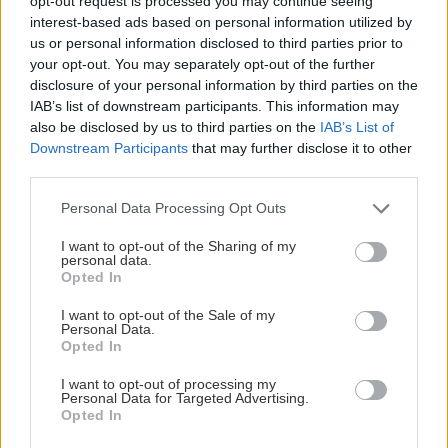
opt-out request is processed you may continue seeing
interest-based ads based on personal information utilized by
us or personal information disclosed to third parties prior to
your opt-out. You may separately opt-out of the further
disclosure of your personal information by third parties on the
IAB’s list of downstream participants. This information may
also be disclosed by us to third parties on the
IAB’s List of
Downstream Participants
that may further disclose it to other
third parties.
Please note that this website/app uses one or more Google
Personal Data Processing Opt Outs
services and may gather and store information including but
not limited to your visit or usage behaviour. You may click to
I want to opt-out of the Sharing of my
personal data.
grant or deny consent to Google and its third-party tags to
Opted In
use your data for below specified purposes in below Google
Διαβάστε περισσότερα – Πάρνηθα: Η αθηναϊκή
consent section.
I want to opt-out of the Sale of my
εξοχή
Personal Data.
Opted In
I want to opt-out of processing my
Personal Data for Targeted Advertising.
Opted In