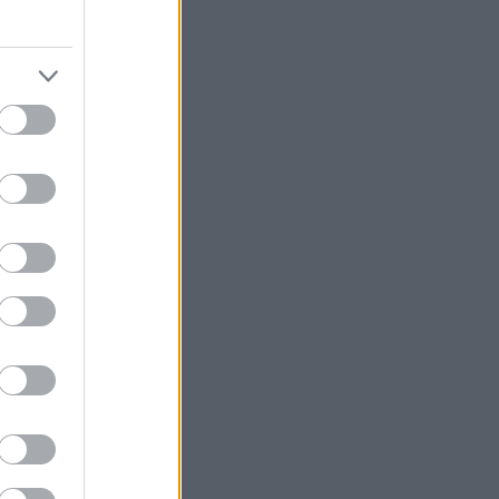
 του σπιτιού.
α των επίπλων,
μικρής γωνιάς,
ι και
πρέπει να
χτεί χώρος για
ι ροζέ κρασιά
πρια που θα
ν φόβο των
ό ανοιγμένες
 να μπει μια
πωρο.