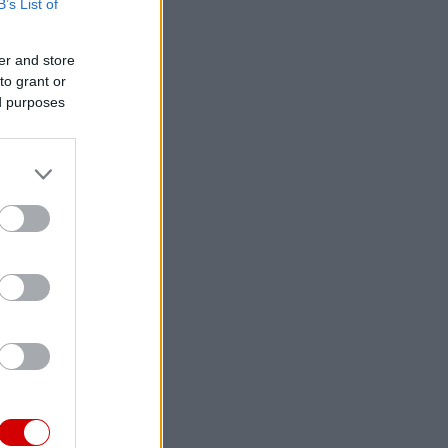
B’s List of
er and store
to grant or
ed purposes