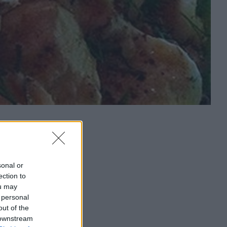
sonal or
ection to
ou may
 personal
out of the
 downstream