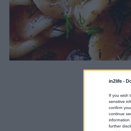
in2life -
Do
If you wish 
sensitive in
confirm you
continue se
information 
further disc