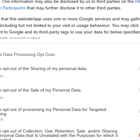
. This information may also be disclosed by us to third parties on the
IA
Participants
that may further disclose it to other third parties.
 that this website/app uses one or more Google services and may gath
including but not limited to your visit or usage behaviour. You may click 
 to Google and its third-party tags to use your data for below specifi
ogle consent section.
l Data Processing Opt Outs
o opt-out of the Sharing of my personal data.
In
o opt-out of the Sale of my Personal Data.
In
to opt-out of processing my Personal Data for Targeted
ing.
In
o opt-out of Collection, Use, Retention, Sale, and/or Sharing
ersonal Data that Is Unrelated with the Purposes for which it
lected.