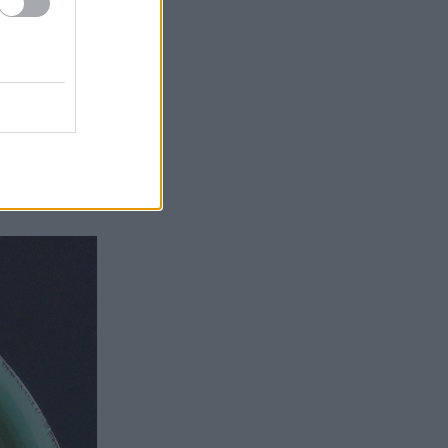
 χώρο και τον
ερινά, πώς να
Από το ψυγείο
ν το φαγητό