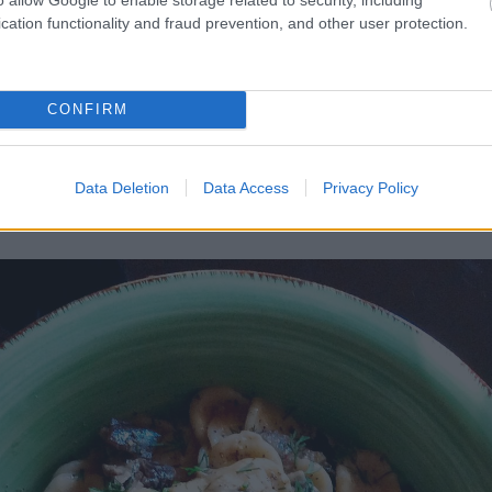
cation functionality and fraud prevention, and other user protection.
τάρια που ναι μεν δεν λήγουν σύντομα, όμως πιάνουν
έπειτα τα αποξηραμένα μανιτάρια σίγουρα δεν είναι θ
CONFIRM
εια, βρήκα και κάτι εξαιρετικά ιταλικά orecchiette. 
έ τα σπαράγγια όσο είναι η εποχή τους, ιδού λοιπό
συ».
Data Deletion
Data Access
Privacy Policy