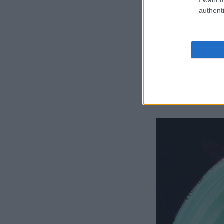
authenti
Ωπ, να τα μανι
χρειάζομαι. Κι 
το κάνουμε. Τέλ
δεν λείπουν ποτ
«φύγε’ συ, έλα’ 