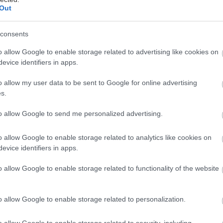
Out
 Αγάπης Μαργετίδη
consents
σημερινό φαγητό μοιάζει με το ανοιξιάτικο ξεσήκωμα
o allow Google to enable storage related to advertising like cookies on
 πού ν’ αρχίσω; Το μάζεμα των χαλιών, το τράβηγμ
evice identifiers in apps.
ων βαριών παπλωμάτων, το καθάρισμα και της παρα
η των ντουλαπιών. Ούτε τα μισά δεν έχω απαριθμήσε
o allow my user data to be sent to Google for online advertising
s.
 δεν είναι συγύρισμα, είναι μετακόμιση κανονική!
to allow Google to send me personalized advertising.
 κουζίνα είναι μακροπρόθεσμο πρότζεκτ. Το ψυγείο 
βαζάκια με υπολείμματα μαρμελάδας, πρέπει να φτια
o allow Google to enable storage related to analytics like cookies on
evice identifiers in apps.
 κατάψυξη, τις μπύρες στα συρτάρια και τα λευκά κα
είνει και ελεύθερος χώρος για τα αλεύρια και τα όσ
o allow Google to enable storage related to functionality of the website
πό τα ντουλάπια για να ξεκαλοκαιριάσουν χωρίς το
 ντουλάπια πρέπει με τη σειρά τους να αδειάσουν απ
o allow Google to enable storage related to personalization.
α ελεγχθούν οι ημερομηνίες λήξης των προϊόντων και
σης όσων δεν θα κρατήσουν μέχρι το επόμενο φθινό
o allow Google to enable storage related to security, including