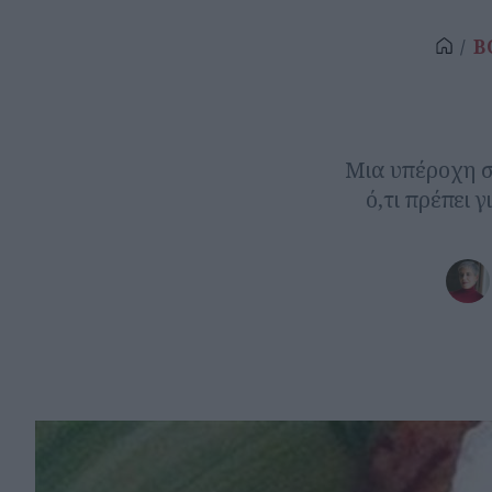
B
Μια υπέροχη συ
ό,τι πρέπει 