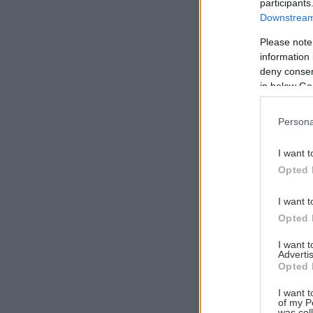
participants
Downstream 
Please note
information 
Αναζήτηση
deny consent
για...
in below Go
Persona
I want t
Opted 
I want t
Opted 
I want 
Advertis
Opted 
I want t
of my P
was col