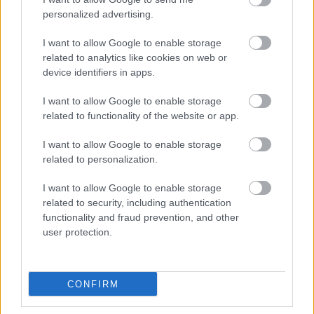
καινούριο σε περιμένει στη γωνία.
personalized advertising.
Από το
Μετς
στο Παγκράτι, μέσα από δύο
I want to allow Google to enable storage
λόφους
related to analytics like cookies on web or
device identifiers in apps.
I want to allow Google to enable storage
related to functionality of the website or app.
I want to allow Google to enable storage
related to personalization.
I want to allow Google to enable storage
related to security, including authentication
functionality and fraud prevention, and other
user protection.
CONFIRM
Διασχίζεις τα δρομάκια μιας από τις πιο μποέμ
γειτονιές του κέντρου της Αθήνας, μέχρι να