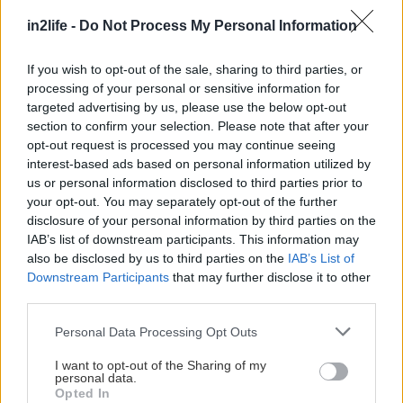
in2life -
Do Not Process My Personal Information
If you wish to opt-out of the sale, sharing to third parties, or
processing of your personal or sensitive information for
Η νύχτα έχει μόλις αρχίσει να απλώνεται πάνω
targeted advertising by us, please use the below opt-out
section to confirm your selection. Please note that after your
από την πόλη κι εσύ ολοκληρώνεις έναν ήρεμο
opt-out request is processed you may continue seeing
περίπατο στα δρομάκια του Ζαππείου. Από τη μία
interest-based ads based on personal information utilized by
πλευρά υψώνεται το επιβλητικό Καλλιμάρμαρο,
us or personal information disclosed to third parties prior to
your opt-out. You may separately opt-out of the further
ενώ από την άλλη ξεδιπλώνεται το ζωντανό
disclosure of your personal information by third parties on the
κέντρο της Αθήνας, που σε οδηγεί μέχρι την
IAB’s list of downstream participants. This information may
ιστορική Παναγία Καπνικαρέα, τον βυζαντινό ναό
also be disclosed by us to third parties on the
IAB’s List of
Downstream Participants
that may further disclose it to other
που στέκει αγέρωχος στην καρδιά της πόλης εδώ
third parties.
και σχεδόν μία χιλιετία.
Please note that this website/app uses one or more Google
Personal Data Processing Opt Outs
services and may gather and store information including but
Η πιο σύντομη διαδρομή είναι φυσικά η Ερμού, ο
not limited to your visit or usage behaviour. You may click to
I want to opt-out of the Sharing of my
personal data.
πιο πολυσύχναστος πεζόδρομος της Αθήνας. Αν
grant or deny consent to Google and its third-party tags to
Opted In