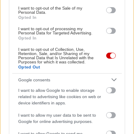
use your data for below specified purposes in below Google
όμως αγαπάς τις βόλτες που κρύβουν μικρές
consent section.
I want to opt-out of the Sale of my
ανακαλύψεις, ξέρεις ήδη ότι η πραγματική γοητεία
Personal Data.
βρίσκεται στα γύρω στενά.
Opted In
I want to opt-out of processing my
Personal Data for Targeted Advertising.
Οι οδοί Βουλής και Ομήρου ξεδιπλώνουν μπροστά
Opted In
σου εντυπωσιακά κτίρια με ιδιαίτερο χαρακτήρα,
I want to opt-out of Collection, Use,
ενώ από κάθε γωνιά αναδύονται αρώματα από
Retention, Sale, and/or Sharing of my
Personal Data that Is Unrelated with the
έθνικ και ασιατικές κουζίνες που συγκαταλέγονται
Purposes for which it was collected.
στις πιο ενδιαφέρουσες της πόλης. Λίγο πιο πέρα,
Opted Out
οι παράλληλες της Ερμού, Περικλέους και
Google consents
Κολοκοτρώνη, αποπνέουν κάτι από τον παλμό
I want to allow Google to enable storage
μιας μεγάλης ευρωπαϊκής μητρόπολης: μικρά
related to advertising like cookies on web or
καταστήματα, πολύχρωμα γκραφίτι, στοές με
device identifiers in apps.
ξεχωριστή προσωπικότητα και κρυμμένα στέκια
I want to allow my user data to be sent to
που σε προσκαλούν να τα ανακαλύψεις,
Google for online advertising purposes.
χαρίζοντας σε κάθε βόλτα την αίσθηση ότι κάτι
I want to allow Google to send me