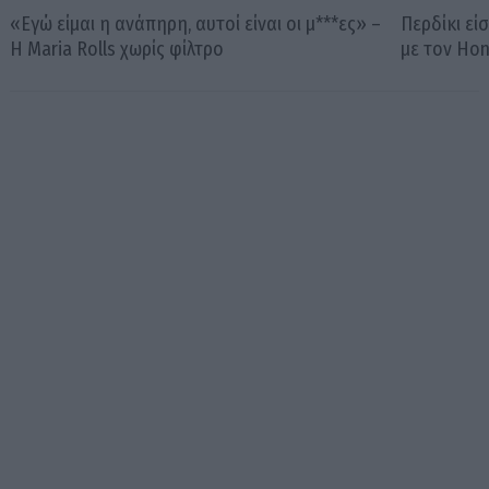
«Εγώ είμαι η ανάπηρη, αυτοί είναι οι μ***ες» –
Περδίκι εί
Η Maria Rolls χωρίς φίλτρο
με τον Ho