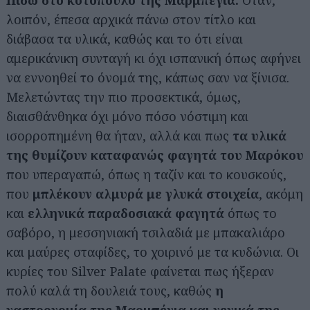
Πίσω στο κοτόπουλο της Μαρμπέγια.
Όταν,
λοιπόν, έπεσα αρχικά πάνω στον τίτλο και
διάβασα τα υλικά, καθώς και το ότι είναι
αμερικάνικη συνταγή κι όχι ισπανική όπως αφήνει
να εννοηθεί το όνομά της, κάπως σαν να ξίνισα.
Μελετώντας την πιο προσεκτικά, όμως,
διαισθάνθηκα όχι μόνο πόσο νόστιμη και
ισορροπημένη θα ήταν, αλλά και πως
τα υλικά
της θυμίζουν καταφανώς φαγητά του Μαρόκου
που υπεραγαπώ, όπως η ταζίν και το κουσκούς,
που
μπλέκουν αλμυρά με γλυκά στοιχεία
, ακόμη
και
ελληνικά παραδοσιακά φαγητά
όπως το
σαβόρο, η μεσσηνιακή τσιλαδιά με μπακαλιάρο
και μαύρες σταφίδες, το χοιρινό με τα κυδώνια. Οι
κυρίες του Silver Palate φαίνεται πως ήξεραν
πολύ καλά τη δουλειά τους, καθώς
η