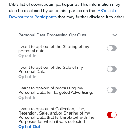
IAB’s list of downstream participants. This information may
also be disclosed by us to third parties on the
IAB’s List of
Downstream Participants
that may further disclose it to other
third parties.
Please note that this website/app uses one or more Google
Personal Data Processing Opt Outs
services and may gather and store information including but
not limited to your visit or usage behaviour. You may click to
I want to opt-out of the Sharing of my
personal data.
grant or deny consent to Google and its third-party tags to
Opted In
use your data for below specified purposes in below Google
consent section.
I want to opt-out of the Sale of my
Personal Data.
Opted In
I want to opt-out of processing my
Personal Data for Targeted Advertising.
Opted In
I want to opt-out of Collection, Use,
Μαρινάδα
Retention, Sale, and/or Sharing of my
Personal Data that Is Unrelated with the
Χρειαζόμαστε δύο μπούτια κοτόπουλου με κόκαλο
Purposes for which it was collected.
Opted Out
και πέτσα κομμένα το καθένα στα δύο, δηλ. στο