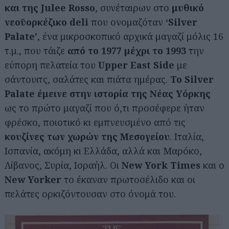
και της
Julee Rosso
, συνέταιρων στο
μυθικό
νεοϋορκέζικο deli
που ονομαζόταν
‘Silver
Palate’
, ένα μικροσκοπικό αρχικά μαγαζί μόλις 16
τ.μ., που τάιζε
από το 1977 μέχρι το 1993
την
εύπορη πελατεία του
Upper East Side
με
σάντουιτς, σαλάτες και πιάτα ημέρας.
Το Silver
Palate έμεινε στην ιστορία της Νέας Υόρκης
ως το πρώτο μαγαζί που ό,τι προσέφερε ήταν
φρέσκο, ποιοτικό κι εμπνευσμένο από τις
κουζίνες των χωρών της Μεσογείου
. Ιταλία,
Ισπανία, ακόμη κι Ελλάδα, αλλά και Μαρόκο,
Λίβανος, Συρία, Ισραήλ. Οι
New York Times
και ο
New Yorker
το έκαναν πρωτοσέλιδο και οι
πελάτες ορκιζόντουσαν στο όνομά του.