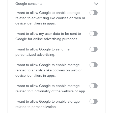
πάνω μέρος του μπουτιού και στο κοπανάκι. Τα
Google consents
αλατοπιπερώνουμε και τα πασπαλίζουμε με ξερή
I want to allow Google to enable storage
ρίγανη και προαιρετικά λίγο μπούκοβο (αυτή ήταν
related to advertising like cookies on web or
δική μου προσθήκη και βρήκα πως το ελαφρύ
device identifiers in apps.
τσίμπημα στη γλώσσα ταίριαξε στην εντέλεια). Τα
I want to allow my user data to be sent to
βάζουμε σε μπολ και προσθέτουμε 5 κ.σ. εξαιρετικό
Google for online advertising purposes.
παρθένο ελαιόλαδο, 4 κ.σ. ξίδι από κόκκινο κρασί,
I want to allow Google to send me
2 σκ. σκόρδο κοπανισμένες ελαφρά με τη λάμα του
personalized advertising.
μαχαιριού και 2 φύλλα δάφνης. Προσθέτουμε 6
I want to allow Google to enable storage
δαμάσκηνα εκπυρηνωμένα και κομμένα στα δύο,
related to analytics like cookies on web or
γύρω στις 15 πράσινες εκπυρηνωμένες ελιές και 2
device identifiers in apps.
κ.σ. κάπαρη ξαρμυρισμένη. Ανακατεύουμε,
I want to allow Google to enable storage
σκεπάζουμε με διαφανή μεμβράνη και μαρινάρουμε
related to functionality of the website or app.
στο ψυγείο για τουλάχιστον 3 ώρες, ιδανικά για μια
νύχτα. Κατά τη διάρκεια αυτού του διαστήματος
I want to allow Google to enable storage
related to personalization.
γυρνάμε τα κομμάτια του κοτόπουλου τουλάχιστον