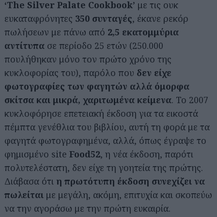
‘The Silver Palate Cookbook’
με τις ουκ
ευκαταφρόνητες
350 συνταγές
, έκανε ρεκόρ
πωλήσεων με πάνω από
2,5 εκατομμύρια
αντίτυπα
σε περίοδο 25 ετών (250.000
πουλήθηκαν μόνο τον πρώτο χρόνο της
κυκλοφορίας του), παρόλο που
δεν είχε
φωτογραφίες των φαγητών αλλά όμορφα
σκίτσα και μικρά, χαριτωμένα κείμενα
. Το 2007
κυκλοφόρησε επετειακή έκδοση για τα εικοστά
πέμπτα γενέθλια του βιβλίου, αυτή τη φορά με τα
φαγητά φωτογραφημένα, αλλά, όπως έγραψε το
φημισμένο site
Food52
, η νέα έκδοση, παρότι
πολυτελέστατη, δεν είχε τη γοητεία της πρώτης.
Διάβασα ότι
η πρωτότυπη έκδοση συνεχίζει να
πωλείται
με μεγάλη, ακόμη, επιτυχία και σκοπεύω
να την αγοράσω με την πρώτη ευκαιρία.