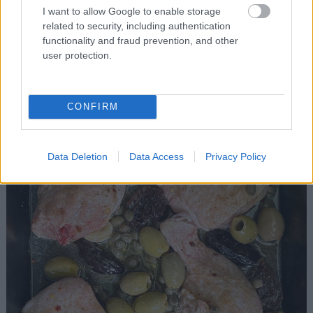
μία φορά για να πάρουν γεύση και από τις δύο
I want to allow Google to enable storage
πλευρές.
related to security, including authentication
functionality and fraud prevention, and other
user protection.
CONFIRM
Data Deletion
Data Access
Privacy Policy