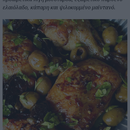
ελαιόλαδο, κάπαρη και ψιλοκομμένο μαϊντανό.