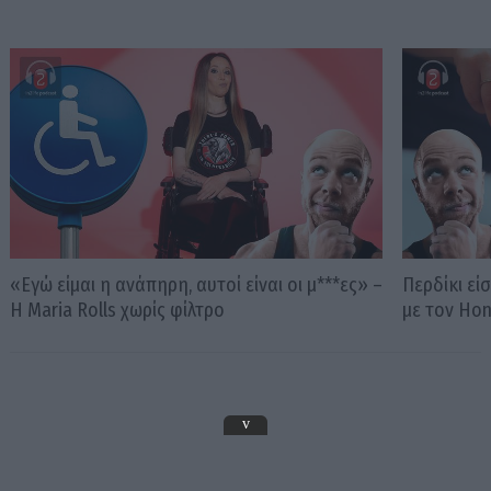
«Εγώ είμαι η ανάπηρη, αυτοί είναι οι μ***ες» –
Περδίκι εί
Η Maria Rolls χωρίς φίλτρο
με τον Ho
v