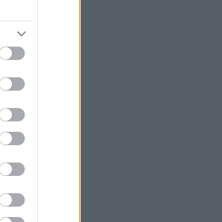
υ σε κάνει να
να πέφτει από
 δεν θέλουν
ζίνα και μια
έχει η εποχή
υτό τέλεια.
ισμένες