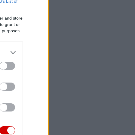
B’s List of
er and store
to grant or
ed purposes