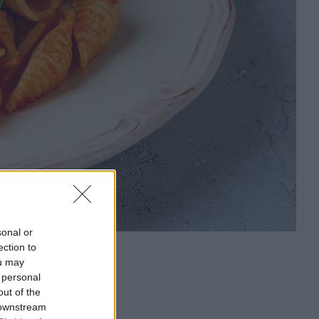
sonal or
ection to
ou may
 personal
out of the
 downstream