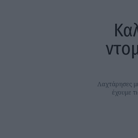
Κα
ντομ
Λαχτάρησες μι
έχουμε τι