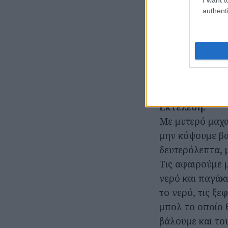
authenti
Υλικά:
4 μεγάλες ώριμ
φρέσκο βασιλικ
αλατοπίπερο, 1
της αρεσκείας 
Εκτέλεση:
Με μυτερό μαχα
μην κόψουμε βα
δευτερόλεπτα, μ
Τις αφαιρούμε 
νερό και παγάκ
το νερό, τις ξε
μπολ το οποίο 
βάλουμε και το