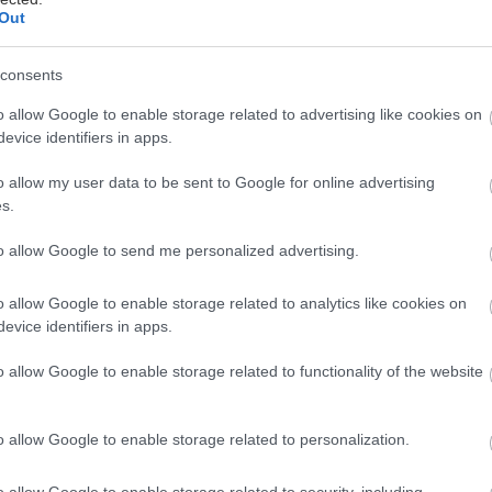
Out
consents
o allow Google to enable storage related to advertising like cookies on
evice identifiers in apps.
o allow my user data to be sent to Google for online advertising
s.
 που μυρίζει αυγουστιάτικο μεσημέρι, βασιλικός πο
 στα θαύματα των τριών υλικών, και λίγη παρμεζάνα 
to allow Google to send me personalized advertising.
ό επιχείρημα ευτυχίας. Οι καλοκαιρινές μακαρονάδες
o allow Google to enable storage related to analytics like cookies on
νουν υπέροχες: καλά υλικά, ελάχιστο χρόνο στην κου
evice identifiers in apps.
θεση να ανακατέψεις ό,τι πιο δροσερό και νόστιμο 
το. Σου βρήκαμε τέσσερις συνταγές που το κάνουν α
o allow Google to enable storage related to functionality of the website
δα με σάλτσα από ωμές μαριναρ
o allow Google to enable storage related to personalization.
o allow Google to enable storage related to security, including