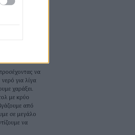
μεγάλο μάτσο
ιόλαδο,
άλλα ζυμαρικά
 προσέχοντας να
 νερό για λίγα
ουμε χαράξει.
πολ με κρύο
 βγάζουμε από
ουμε σε μεγάλο
ντίζουμε να