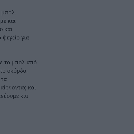
 μπολ.
με και
ο και
 ψυγείο για
με το μπολ από
 το σκόρδο.
 τα
παίρνοντας και
τεύουμε και