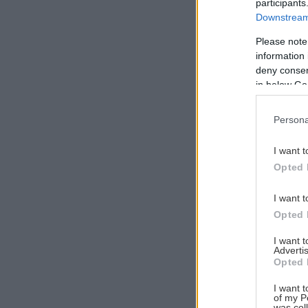
participants
Downstream 
Please note
information 
Αναζήτηση
deny consent
για...
in below Go
Persona
I want t
Opted 
I want t
Opted 
I want 
Advertis
Opted 
I want t
of my P
was col