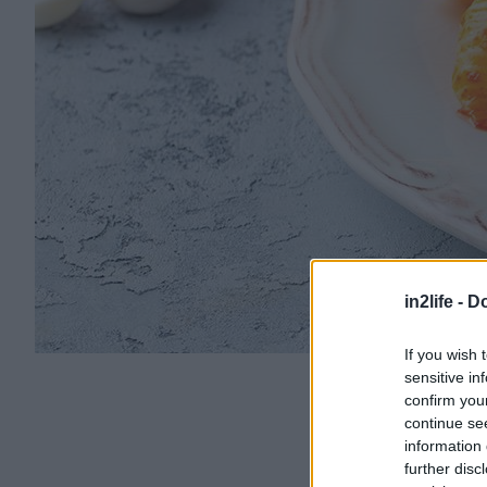
in2life -
Do
If you wish 
sensitive in
confirm you
continue se
information 
further disc