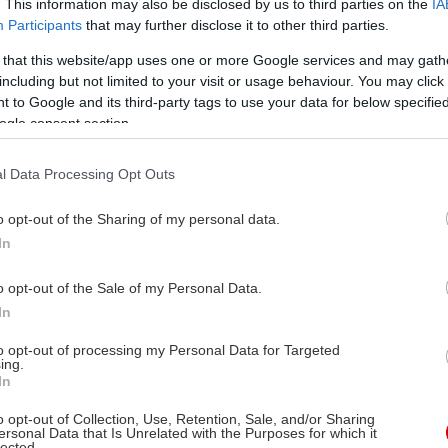
. This information may also be disclosed by us to third parties on the
IA
Participants
that may further disclose it to other third parties.
 that this website/app uses one or more Google services and may gath
including but not limited to your visit or usage behaviour. You may click 
 to Google and its third-party tags to use your data for below specifi
ogle consent section.
l Data Processing Opt Outs
o opt-out of the Sharing of my personal data.
In
o opt-out of the Sale of my Personal Data.
In
to opt-out of processing my Personal Data for Targeted
ing.
In
o opt-out of Collection, Use, Retention, Sale, and/or Sharing
ersonal Data that Is Unrelated with the Purposes for which it
lected.