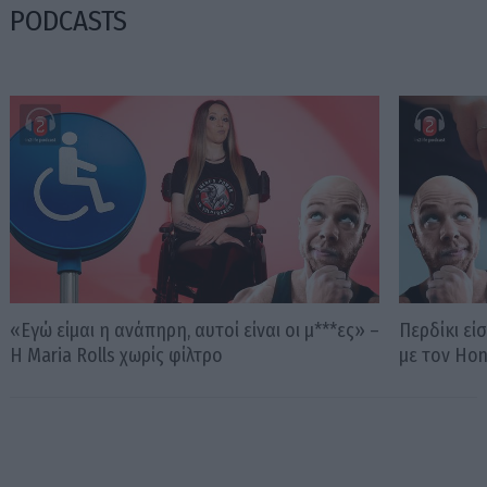
PODCASTS
«Εγώ είμαι η ανάπηρη, αυτοί είναι οι μ***ες» –
Περδίκι εί
Η Maria Rolls χωρίς φίλτρο
με τον Ho