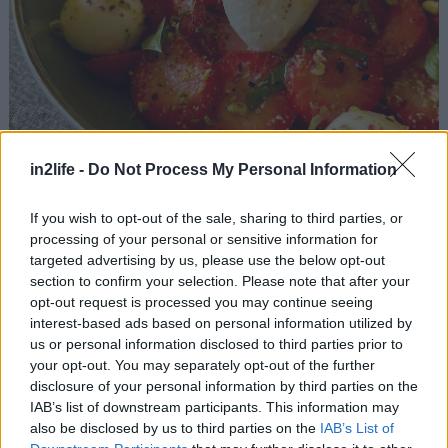
in2life -
Do Not Process My Personal Information
If you wish to opt-out of the sale, sharing to third parties, or
processing of your personal or sensitive information for
targeted advertising by us, please use the below opt-out
section to confirm your selection. Please note that after your
opt-out request is processed you may continue seeing
interest-based ads based on personal information utilized by
us or personal information disclosed to third parties prior to
Τοποθετούμε τις φράουλες σε πιάτο και τις
your opt-out. You may separately opt-out of the further
πασπαλίζουμε με τη μεγαλύτερη ποσότητα των
disclosure of your personal information by third parties on the
φιστικιών και ψιλοκομμένο φρέσκο βασιλικό. Από
IAB’s list of downstream participants. This information may
also be disclosed by us to third parties on the
IAB’s List of
πάνω τοποθετούμε μπαλάκια φρέσκιας