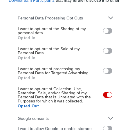
Downstream Participants
that may further disclose it to other
μοτσαρέλας (ή μία μεγάλη μπάλα που κόβουμε σε
third parties.
μικρότερα κομμάτια με τα χέρια). Αλατίζουμε
Please note that this website/app uses one or more Google
Personal Data Processing Opt Outs
ελαφρά το τυρί, το ραντίζουμε με λίγο ελαιόλαδο,
services and may gather and store information including but
πασπαλίζουμε με τα φιστίκια που κρατήσαμε, λίγο
not limited to your visit or usage behaviour. You may click to
I want to opt-out of the Sharing of my
personal data.
grant or deny consent to Google and its third-party tags to
ακόμη μπούκοβο ή πιπέρι και λίγο ακόμη βασιλικό.
Opted In
use your data for below specified purposes in below Google
Σερβίρουμε.
consent section.
I want to opt-out of the Sale of my
Personal Data.
Opted In
I want to opt-out of processing my
Personal Data for Targeted Advertising.
Opted In
I want to opt-out of Collection, Use,
Retention, Sale, and/or Sharing of my
Personal Data that Is Unrelated with the
Purposes for which it was collected.
Opted Out
Google consents
I want to allow Google to enable storage