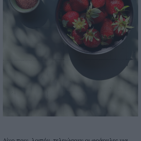
Λίγο πριν, λοιπόν, τελειώσουν οι φράουλες για