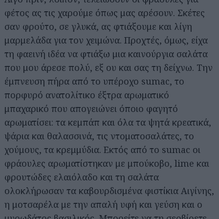
φέτος ας τις χαρούμε όπως μας αρέσουν. Σκέτες
σαν φρούτο, σε γλυκά, ας φτιάξουμε και λίγη
μαρμελάδα για τον χειμώνα. Προχτές, όμως, είχα
τη φαεινή ιδέα να φτιάξω μια καινούργια σαλάτα
που μου άρεσε πολύ, εξ ου και σας τη δείχνω. Την
έμπνευση πήρα από το υπέροχο sumac, το
πορφυρό ανατολίτικο έξτρα αρωματικό
μπαχαρικό που απογειώνει όποιο φαγητό
αρωματίσει: τα κεμπάπ και όλα τα ψητά κρεατικά,
ψάρια και θαλασσινά, τις ντοματοσαλάτες, το
χούμους, τα κρεμμύδια. Εκτός από το sumac οι
φράουλες αρωματίστηκαν με μπούκοβο, lime και
φρουτώδες ελαιόλαδο και τη σαλάτα
ολοκλήρωσαν τα καβουρδισμένα φιστίκια Αιγίνης,
η μοτσαρέλα με την απαλή υφή και γεύση και ο
μυρωδάτος βασιλικός. Μπορείτε να τη σερβίρετε