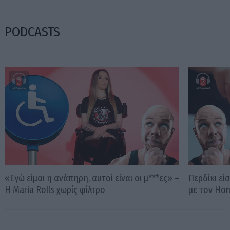
PODCASTS
«Εγώ είμαι η ανάπηρη, αυτοί είναι οι μ***ες» –
Περδίκι εί
Η Maria Rolls χωρίς φίλτρο
με τον Ho