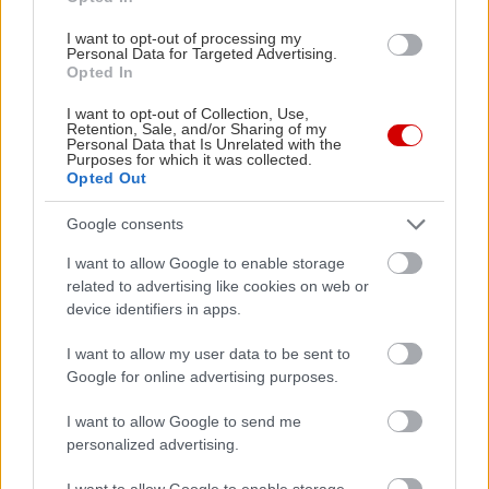
μία ώρα. Κάνουμε το γνωστό τεστ με το μαχαίρι και
όταν βγει στεγνό βγάζουμε από τον φούρνο και
I want to opt-out of processing my
Personal Data for Targeted Advertising.
αφήνουμε το κέικ για λίγη ώρα μέσα στη φόρμα
Opted In
μέχρι να κρυώσει λίγο. Το βγάζουμε από τη φόρμα,
I want to opt-out of Collection, Use,
το ξεκολλάμε από τη λαδόκολλα και το
Retention, Sale, and/or Sharing of my
Personal Data that Is Unrelated with the
πασπαλίζουμε με ζάχαρη άχνη.
Purposes for which it was collected.
Opted Out
Google consents
I want to allow Google to enable storage
related to advertising like cookies on web or
device identifiers in apps.
I want to allow my user data to be sent to
Google for online advertising purposes.
I want to allow Google to send me
personalized advertising.
I want to allow Google to enable storage