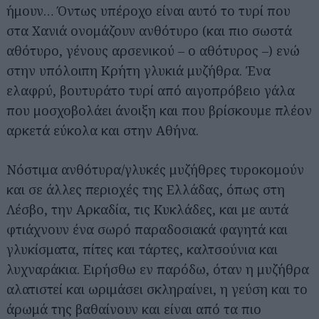
ήμουν… Όντως υπέροχο είναι αυτό το τυρί που
στα Χανιά ονομάζουν ανθότυρο (και πιο σωστά
αθότυρο, γένους αρσενικού – ο αθότυρος –) ενώ
στην υπόλοιπη Κρήτη γλυκιά μυζήθρα. Ένα
ελαφρύ, βουτυράτο τυρί από αιγοπρόβειο γάλα
που μοσχοβολάει άνοιξη και που βρίσκουμε πλέον
αρκετά εύκολα και στην Αθήνα.
Νόστιμα ανθότυρα/γλυκές μυζήθρες τυροκομούν
και σε άλλες περιοχές της Ελλάδας, όπως στη
Λέσβο, την Αρκαδία, τις Κυκλάδες, και με αυτά
φτιάχνουν ένα σωρό παραδοσιακά φαγητά και
γλυκίσματα, πίτες και τάρτες, καλτσούνια και
λυχναράκια. Ειρήσθω εν παρόδω, όταν η μυζήθρα
αλατιστεί και ωριμάσει σκληραίνει, η γεύση και το
άρωμά της βαθαίνουν και είναι από τα πιο