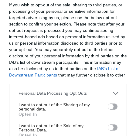
If you wish to opt-out of the sale, sharing to third parties, or
processing of your personal or sensitive information for
targeted advertising by us, please use the below opt-out
section to confirm your selection. Please note that after your
opt-out request is processed you may continue seeing
interest-based ads based on personal information utilized by
us or personal information disclosed to third parties prior to
your opt-out. You may separately opt-out of the further
disclosure of your personal information by third parties on the
IAB’s list of downstream participants. This information may
also be disclosed by us to third parties on the
IAB’s List of
Downstream Participants
that may further disclose it to other
Στρώνουμε μια στρογγυλή φόρμα για κέικ
third parties.
διαμέτρου 20-23 εκ. με λαδόκολλα και ρίχνουμε το
Please note that this website/app uses one or more Google
μίγμα. Ισιώνουμε την επιφάνεια με τη σπάτουλα.
Personal Data Processing Opt Outs
services and may gather and store information including but
Σκορπίζουμε τα φρούτα που κρατήσαμε στην
not limited to your visit or usage behaviour. You may click to
I want to opt-out of the Sharing of my
personal data.
επιφάνεια του κέικ και τα μισοβυθίζουμε απαλά
grant or deny consent to Google and its third-party tags to
Opted In
use your data for below specified purposes in below Google
στη ζύμη. Ψήνουμε σε προθερμασμένο φούρνο
consent section.
I want to opt-out of the Sale of my
στους 170ο C στη λειτουργία του αέρα για περίπου
Personal Data.
Opted In