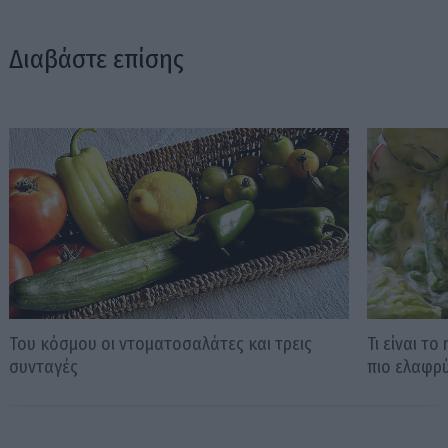
Διαβάστε επίσης
Του κόσμου οι ντοματοσαλάτες και τρεις
Τι είναι τ
συνταγές
πιο ελαφρ