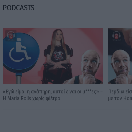
PODCASTS
«Εγώ είμαι η ανάπηρη, αυτοί είναι οι μ***ες» –
Περδίκι εί
Η Maria Rolls χωρίς φίλτρο
με τον Ho