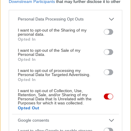
Downstream Participants
that may further disclose it to other
third parties.
Please note that this website/app uses one or more Google
Personal Data Processing Opt Outs
services and may gather and store information including but
not limited to your visit or usage behaviour. You may click to
I want to opt-out of the Sharing of my
personal data.
grant or deny consent to Google and its third-party tags to
Opted In
use your data for below specified purposes in below Google
consent section.
I want to opt-out of the Sale of my
Personal Data.
Opted In
I want to opt-out of processing my
Personal Data for Targeted Advertising.
Opted In
I want to opt-out of Collection, Use,
Retention, Sale, and/or Sharing of my
Personal Data that Is Unrelated with the
Purposes for which it was collected.
Opted Out
Google consents
Tips
I want to allow Google to enable storage