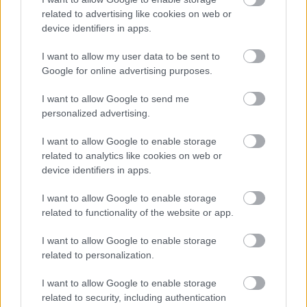
related to advertising like cookies on web or
Καλύπτοντας τη λαμαρίνα πρώτα με
device identifiers in apps.
αλουμινόχαρτο και μετά με λαδόκολλα, το
I want to allow my user data to be sent to
σκεύος μένει καθαρό.
Google for online advertising purposes.
Προτίμησα τις τσακώνικες μελιτζάνες όχι μόνο
I want to allow Google to send me
για την υπέροχη γεύση τους αλλά και λόγω
personalized advertising.
της μικρότερης διαμέτρου τους, καθώς και της
λεπτότερης φλούδας τους από αυτή της
I want to allow Google to enable storage
related to analytics like cookies on web or
μεγάλης μωβ φλάσκας. Βεβαίως, μπορείτε να
device identifiers in apps.
βάλετε όποιο είδος θέλετε, αρκεί να κόψετε
στα δύο τις μεγαλύτερες σε διάμετρο φέτες (ή
I want to allow Google to enable storage
related to functionality of the website or app.
και στα τέσσερα εάν οι φλάσκες είναι πολύ
μεγάλες), για να ψηθούν στον ίδιο χρόνο με τα
I want to allow Google to enable storage
υπόλοιπα λαχανικά.
related to personalization.
Αν προτιμάτε και εφόσον βρείτε μυρωδάτες
I want to allow Google to enable storage
ώριμες ντομάτες, μπορείτε να
related to security, including authentication