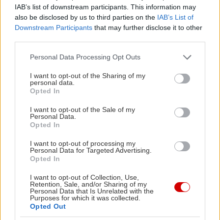
Προσθέτουμε το ξύσμα από ½ μικρό λεμόνι και
IAB’s list of downstream participants. This information may
also be disclosed by us to third parties on the
IAB’s List of
προαιρετικά λίγο μπούκοβο. Σκεπάζουμε με τα
Downstream Participants
that may further disclose it to other
καλαμαράκια και από πάνω βάζουμε άλλη μια
third parties.
στρώση από πατάτες, αρωματισμένες κι αυτές με
Please note that this website/app uses one or more Google
Personal Data Processing Opt Outs
το ίδιο βότανο, το ξύσμα από το υπόλοιπο ½ λεμόνι
services and may gather and store information including but
και μπούκοβο. Στύβουμε ½ λεμόνι από πάνω και
not limited to your visit or usage behaviour. You may click to
I want to opt-out of the Sharing of my
personal data.
grant or deny consent to Google and its third-party tags to
περιχύνουμε με 1 μικρό ποτηράκι λευκό κρασί και
Opted In
use your data for below specified purposes in below Google
λίγο ελαιόλαδο ακόμη. Κουνάμε το σκεύος για να
consent section.
I want to opt-out of the Sale of my
ισομοιραστούν τα υγρά, το σκεπάζουμε σφιχτά με
Personal Data.
Opted In
λαδόκολλα και αλουμινόχαρτο και φουρνίζουμε
στους 190ο C για 30΄. Ξεσκεπάζουμε και ψήνουμε
I want to opt-out of processing my
Personal Data for Targeted Advertising.
για περίπου 10΄-15΄ ακόμη, μέχρι να
Opted In
ροδοκοκκινίσουν οι πάνω πατάτες. Σερβίρουμε και
I want to opt-out of Collection, Use,
Retention, Sale, and/or Sharing of my
συνοδεύουμε με πράσινη σαλάτα ή ακόμη καλύτερα
Personal Data that Is Unrelated with the
Purposes for which it was collected.
βραστά χόρτα και φρέσκο ζυμωτό ψωμί.
Opted Out