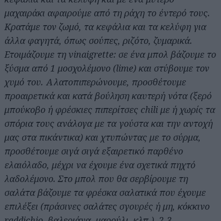
μαχαιράκι αφαιρούμε από τη ράχη το έντερό τους.
Κρατάμε τον ζωμό, τα κεφάλια και τα κελύφη για
άλλα φαγητά, όπως σούπες, ριζότο, ζυμαρικά.
Ετοιμάζουμε τη vinaigrette: σε ένα μπολ βάζουμε το
ξύσμα από 1 μοσχολέμονο (lime) και στύβουμε τον
χυμό του. Αλατοπιπερώνουμε, προσθέτουμε
προαιρετικά και κατά βούληση καυτερή νότα (ξερό
μπούκοβο ή φρέσκιες πιπερίτσες chili με ή χωρίς τα
σπόρια τους ανάλογα με τα γούστα και την αντοχή
μας στα πικάντικα) και χτυπώντας με το σύρμα,
προσθέτουμε σιγά σιγά εξαιρετικό παρθένο
ελαιόλαδο, μέχρι να έχουμε ένα σχετικά πηχτό
λαδολέμονο. Στο μπολ που θα σερβίρουμε τη
σαλάτα βάζουμε τα φρέσκα σαλατικά που έχουμε
επιλέξει (πράσινες σαλάτες σγουρές ή μη, κόκκινο
raddichio, βαλεριάνα, μαρούλι, κλπ.), 2-3