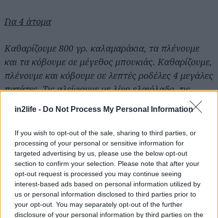
Για 4 άτομα
Καθαρίζουμε 800 γρ. καλαμαράκια, τα πλένουμε
και τα κόβουμε σε μέγεθος μπουκιάς. Καθαρίζουμε,
πλένουμε και κόβουμε σε λεπτές ροδέλες 4 μεγάλες
πατάτες. Τις αλείφουμε με λίγο ελαιόλαδο, τις
αλατοπιπερώνουμε, προσθέτουμε 1-2 σκ.
in2life -
Do Not Process My Personal Information
ψιλοκομμένο σκόρδο και ανακατεύουμε. Σε ένα
πυρίμαχο σκεύος τοποθετούμε στον πάτο μια
If you wish to opt-out of the sale, sharing to third parties, or
στρώση πατάτες και τις πασπαλίζουμε με κάποιο
processing of your personal or sensitive information for
targeted advertising by us, please use the below opt-out
φρέσκο ή ξερό αρωματικό βότανο (ρίγανη, θυμάρι,
section to confirm your selection. Please note that after your
λεμονοθύμαρο). Προσέχουμε να μην υπάρχουν
opt-out request is processed you may continue seeing
κενά ανάμεσα στις πατάτες για να προστατεύσουν
interest-based ads based on personal information utilized by
us or personal information disclosed to third parties prior to
τα καλαμαράκια από το να στεγνώσουν. Γι’ αυτό οι
your opt-out. You may separately opt-out of the further
πατάτες θα πρέπει να αλληλοκαλύπτονται.
disclosure of your personal information by third parties on the