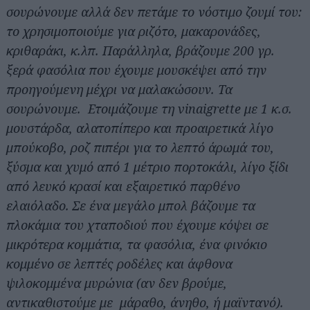
σουρώνουμε αλλά δεν πετάμε το νόστιμο ζουμί του:
το χρησιμοποιούμε για ριζότο, μακαρονάδες,
κριθαράκι, κ.λπ. Παράλληλα, βράζουμε 200 γρ.
ξερά φασόλια που έχουμε μουσκέψει από την
προηγούμενη μέχρι να μαλακώσουν. Τα
σουρώνουμε. Ετοιμάζουμε τη vinaigrette με 1 κ.σ.
μουστάρδα, αλατοπίπερο και προαιρετικά λίγο
μπούκοβο, ροζ πιπέρι για το λεπτό άρωμά του,
ξύσμα και χυμό από 1 μέτριο πορτοκάλι, λίγο ξίδι
από λευκό κρασί και εξαιρετικό παρθένο
ελαιόλαδο. Σε ένα μεγάλο μπολ βάζουμε τα
πλοκάμια του χταποδιού που έχουμε κόψει σε
μικρότερα κομμάτια, τα φασόλια, ένα φινόκιο
κομμένο σε λεπτές ροδέλες και άφθονα
ψιλοκομμένα μυρώνια (αν δεν βρούμε,
αντικαθιστούμε με μάραθο, άνηθο, ή μαϊντανό).