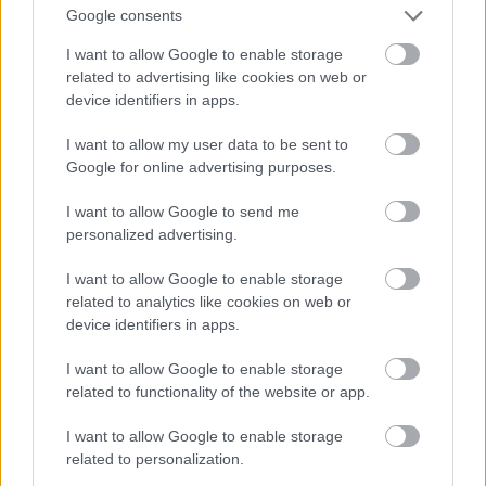
Tips
Google consents
I want to allow Google to enable storage
Η εξυπνάδα της συνταγής είναι ότι όπως
related to advertising like cookies on web or
device identifiers in apps.
βάζουμε τα καλαμαράκια ή τα θράψαλα να
ψηθούν ανάμεσα στις πατάτες, παραμένουν
I want to allow my user data to be sent to
ζουμερά χωρίς να ξεραθούν, ενώ το ζουμί που
Google for online advertising purposes.
βγάζουν ψήνει τις πατάτες. Παρόλα αυτά,
I want to allow Google to send me
επειδή τα υγρά που θα αφήσουν τα μαλάκια
personalized advertising.
όσο ψήνονται θα είναι πολλά, όταν
I want to allow Google to enable storage
ξεσκεπάσουμε το φαγητό θα πρέπει να
related to analytics like cookies on web or
αφαιρέσουμε με μία κουτάλα το πολύ ζουμί για
device identifiers in apps.
να μείνει η σάλτσα χωρίς περιττά νερά και να
I want to allow Google to enable storage
ξεροψηθεί η πάνω στρώση των πατατών.
related to functionality of the website or app.
Εγώ που δεν έχω μεγάλη αντοχή στο σκόρδο,
έβαλα απλώς μία σκελίδα με την φλούδα της
I want to allow Google to enable storage
related to personalization.
ελαφρώς πατημένη και την αφαίρεσα στο