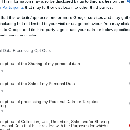
. This information may also be disclosed by us to third parties on the
IA
Participants
that may further disclose it to other third parties.
 that this website/app uses one or more Google services and may gath
including but not limited to your visit or usage behaviour. You may click 
 to Google and its third-party tags to use your data for below specifi
ogle consent section.
l Data Processing Opt Outs
o opt-out of the Sharing of my personal data.
In
o opt-out of the Sale of my Personal Data.
In
to opt-out of processing my Personal Data for Targeted
ing.
In
o opt-out of Collection, Use, Retention, Sale, and/or Sharing
ersonal Data that Is Unrelated with the Purposes for which it
lected.