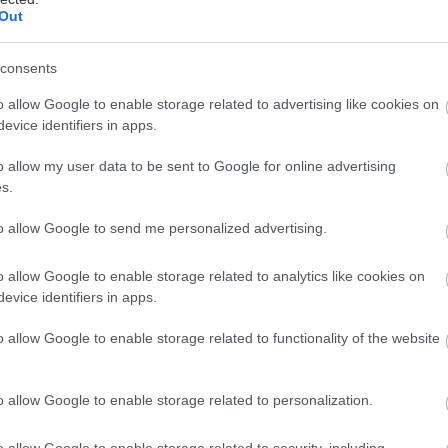
Out
τας δύο στο σπίτι, έχω βρει μερικά κόλπα για να μην
consents
αγητό κάθε μέρα αλλά και για να μην πετάω τίποτα.
o allow Google to enable storage related to advertising like cookies on
ατάψυξη έχει γίνει πολύ φίλη μου, αν και δεν καταψ
evice identifiers in apps.
ρόφιμα. Ρύζι, ζυμαρικά, μανιτάρια, πατάτες και κάμ
o allow my user data to be sent to Google for online advertising
ψυξη. Την οικιακή, βεβαίως, γιατί όλα αυτά υπάρχου
s.
υς εκδοχή στα ψυγεία των σουπερμάρκετ, μόνο που
ίναι της προκοπής, παρόλο που ίσως – με έμφαση στ
to allow Google to send me personalized advertising.
ταία χρόνια, η ποιότητά τους έχει βελτιωθεί. Και πάλ
o allow Google to enable storage related to analytics like cookies on
α έτοιμα κατεψυγμένα γεύματα δεν μπαίνω καν στη σ
evice identifiers in apps.
ο είναι οι πολλαπλές συνταγές με το ίδιο βασικό υλ
o allow Google to enable storage related to functionality of the website
, ει δυνατόν, με τον ίδιο τρόπο, π.χ. βραστό ή ψητ
λαχανικά, μαγειρεμένος κιμάς, βρασμένο ρύζι, μαγει
o allow Google to enable storage related to personalization.
πρια και πολλά άλλα. Έτσι, το μεγάλο κουνουπίδι πο
o allow Google to enable storage related to security, including