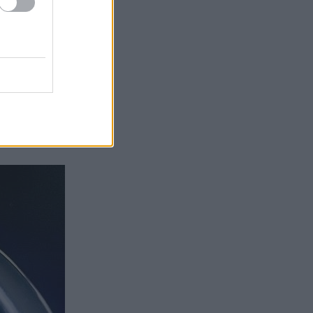
ου φούρνου.
 δείξω σήμερα.
ΙΧΟΥΛΑ