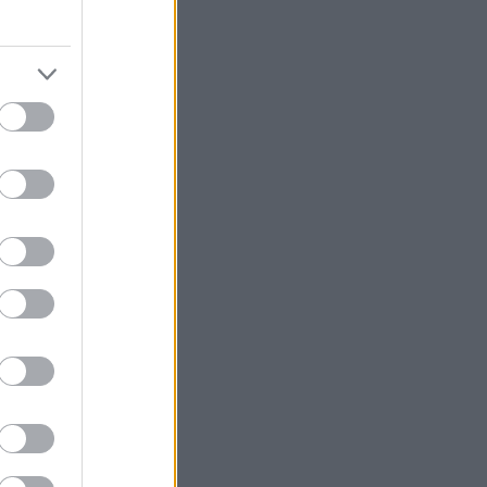
 τρώμε το ίδιο
 Κατ’ αρχάς η
ύχονται όλα τα
ποσα άλλα
ν στη
 τα αποφεύγω
ο ίσως –,
ι, όμως, δεν τα
υζήτηση.
ικό,
ό κοτόπουλο,
ρεμένα ή
υ είχα αγοράσει