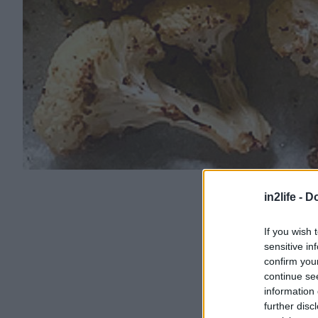
in2life -
Do
If you wish 
sensitive in
confirm you
continue se
information 
further disc