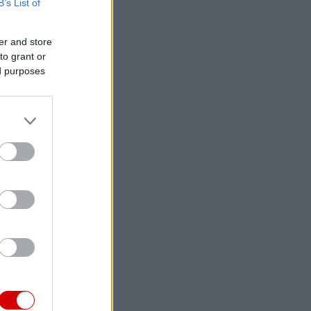
B’s List of
er and store
to grant or
ed purposes