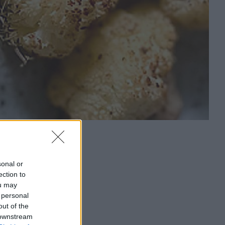
sonal or
ection to
ou may
 personal
out of the
 downstream