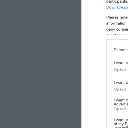
participants
Downstream 
Please note
information 
Αναζήτηση
deny consent
για...
in below Go
Persona
I want t
Opted 
I want t
Opted 
I want 
Advertis
Opted 
I want t
of my P
was col