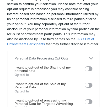
elenianna.gr
section to confirm your selection. Please note that after your
opt-out request is processed you may continue seeing
interest-based ads based on personal information utilized by
ΟΙ ΣΥΝΤΑΓΕΣ ΤΟΥ ΜΙΧΑΛΗ ΜΑΡΘΑ
us or personal information disclosed to third parties prior to
your opt-out. You may separately opt-out of the further
Μύδια αχνιστά με λαχανικά, ούζο και
disclosure of your personal information by third parties on the
IAB’s list of downstream participants. This information may
εξαιρετικό παρθένο ελαιόλαδο PAMAKO
also be disclosed by us to third parties on the
IAB’s List of
Χρόνος προετοιμασίας: 10 λεπτά
Downstream Participants
that may further disclose it to other
Χρόνος μαγειρέματος : 12 λεπτά
third parties.
Please note that this website/app uses one or more Google
Personal Data Processing Opt Outs
Υλικά
services and may gather and store information including but
not limited to your visit or usage behaviour. You may click to
I want to opt-out of the Sharing of my
400 γρ. φρέσκα μύδια
personal data.
grant or deny consent to Google and its third-party tags to
½ ξερό κρεμμύδι
Opted In
use your data for below specified purposes in below Google
½ Πιπεριά Φλώρινας
consent section.
I want to opt-out of the Sale of my
Personal Data.
1 σκελίδα σκόρδου
Opted In
50 γρ. ούζο
I want to opt-out of processing my
60 γρ. λευκό κρασί
Personal Data for Targeted Advertising.