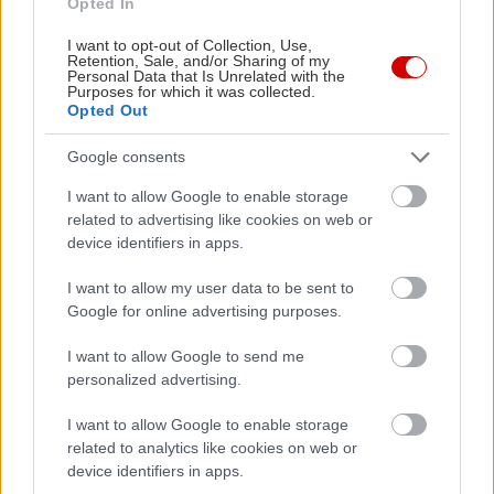
Opted In
1 τεμ. φρέσκο κρεμμύδι
20 γρ. μαϊντανό
I want to opt-out of Collection, Use,
Retention, Sale, and/or Sharing of my
10 γρ. PAMAKO
Personal Data that Is Unrelated with the
Purposes for which it was collected.
Opted Out
Σε μία κατσαρόλα τσιγαρίζουμε τα λαχανικά.
Google consents
Μόλις μαραθούν ρίχνουμε το ούζο και
φλαμπάρουμε, σβήνουμε με το κρασί και το
I want to allow Google to enable storage
related to advertising like cookies on web or
αφήνουμε για 3 λεπτά μέχρι να σιγομαγειρευτούν
device identifiers in apps.
τα λαχανικά και να φύγει το αλκοόλ. Ρίχνουμε τα
φρέσκα μύδια και σκεπάζουμε το σκεύος. Μόλις
I want to allow my user data to be sent to
Google for online advertising purposes.
ανοίξουν τα μύδια, μετά από περίπου 4 λεπτά,
σβήνουμε την φωτιά. Δοκιμάζουμε και
I want to allow Google to send me
προσθέτουμε αλάτι, εάν είναι απαραίτητο και με
personalized advertising.
φειδώ, γιατί τα μύδια έχουν ήδη θαλασσινό νερό.
I want to allow Google to enable storage
Προσθέτουμε φρεσκοτριμμένο πιπέρι, μαϊντανό
related to analytics like cookies on web or
και γαρνίρουμε με εξαιρετικό παρθένο ελαιόλαδο
device identifiers in apps.