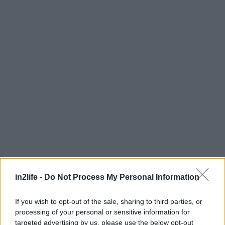
in2life -
Do Not Process My Personal Information
Η συλλεκτική κασετίνα είναι
διαθέσιμη προς
If you wish to opt-out of the sale, sharing to third parties, or
processing of your personal or sensitive information for
πώληση
στο ηλεκτρονικό κατάστημα
targeted advertising by us, please use the below opt-out