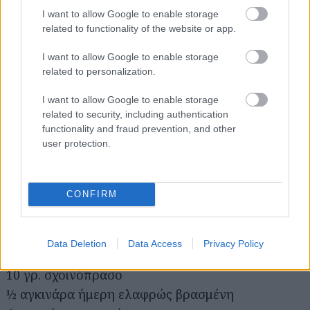
PAMAKO. Σερβίρουμε.
I want to allow Google to enable storage
related to functionality of the website or app.
Μαριναρισμένο λαβράκι με μανταρίνι, λεμόνι,
I want to allow Google to enable storage
αγκινάρα και εξαιρετικό παρθένο ελαιόλαδο
related to personalization.
Oro di Milas
Χρόνος προετοιμασίας : 12 λεπτά
I want to allow Google to enable storage
related to security, including authentication
Χρόνος μαγειρέματος : 3 λεπτά
functionality and fraud prevention, and other
user protection.
Υλικά
120 γρ. φρέσκο λαβράκι
10 γρ. ORO di MILAS
CONFIRM
1 τεμ. λεμόνι, χυμό και ξύσμα
1 τεμ. μανταρίνι
Data Deletion
Data Access
Privacy Policy
1 τεμ. φρέσκο κρεμμύδι
10 γρ. σχοινόπρασο
½ αγκινάρα ήμερη ελαφρώς βρασμένη