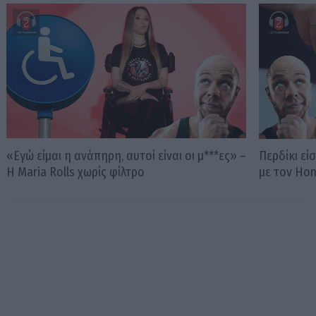
«Εγώ είμαι η ανάπηρη, αυτοί είναι οι μ***ες» –
Περδίκι εί
Η Maria Rolls χωρίς φίλτρο
με τον Ho