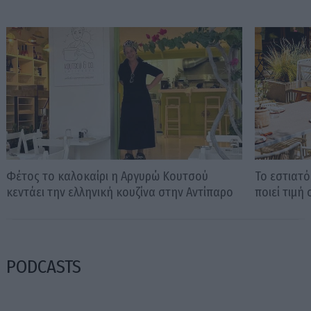
Φέτος το καλοκαίρι η Αργυρώ Κουτσού
Το εστιατό
κεντάει την ελληνική κουζίνα στην Αντίπαρο
ποιεί τιμή
PODCASTS