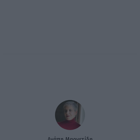
Αγάπη Μαργετίδη