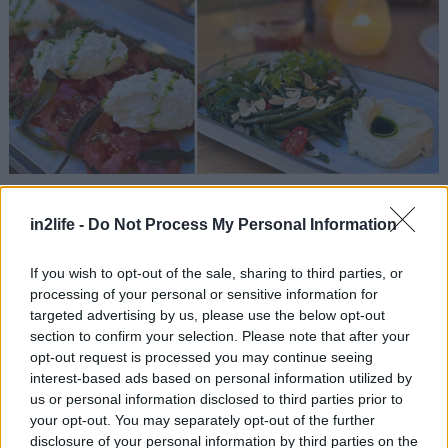
in2life -
Do Not Process My Personal Information
Το ελληνικό αυγοτάραχο, ένα από τα πλέον
If you wish to opt-out of the sale, sharing to third parties, or
εκλεκτά και υπεραγαπημένα μου ελληνικά
processing of your personal or sensitive information for
προϊόντα, το πικάντικο τσίλι και τα φιστίκια
targeted advertising by us, please use the below opt-out
Αιγίνης, και τα τρία αυτά υλικά σε ισορροπημένες
section to confirm your selection. Please note that after your
opt-out request is processed you may continue seeing
ποσότητες, ανέδειξαν τη λεπτεπίλεπτη σάρκα και
interest-based ads based on personal information utilized by
γεύση του
ωμού μπαρμπουνιού
σε ένα πιάτο
us or personal information disclosed to third parties prior to
χάρμα οφθαλμών (€ 17). Αν δεν είχε συμβεί και μια
your opt-out. You may separately opt-out of the further
disclosure of your personal information by third parties on the
απροσεξία στο αλάτι που ήταν υπερβολικό, θα