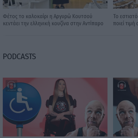
Φέτος το καλοκαίρι η Αργυρώ Κουτσού
Το εστιατό
κεντάει την ελληνική κουζίνα στην Αντίπαρο
ποιεί τιμή
PODCASTS