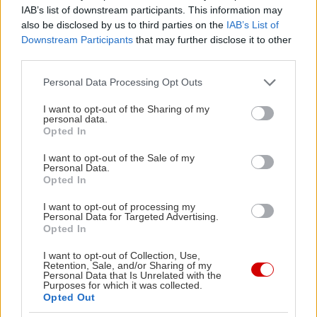
IAB’s list of downstream participants. This information may
έλεγα πως αυτό θα ήταν το πιάτο-αποκάλυψη της
also be disclosed by us to third parties on the
IAB’s List of
βραδιάς. Δεν πειράζει, όμως, σίγουρα θα το
Downstream Participants
that may further disclose it to other
third parties.
δοκιμάσω πάλι και μάλιστα λίαν συντόμως. Η
ταλιάτα τόνου
ταίριαξε με το ριζότο που
Please note that this website/app uses one or more Google
Personal Data Processing Opt Outs
services and may gather and store information including but
δανείζεται τα αρώματα των λατρεμένων μου
not limited to your visit or usage behaviour. You may click to
I want to opt-out of the Sharing of my
γεμιστών, σε ένα φαγητό όσο πρέπει comfort κι
personal data.
grant or deny consent to Google and its third-party tags to
Opted In
άλλο τόσο σύγχρονο (€ 22). Το ίδιο θα πω και για
use your data for below specified purposes in below Google
consent section.
τον
γύρο
που δοκίμασα από το πιάτο του συνοδού
I want to opt-out of the Sale of my
Personal Data.
μου. Πρώτον, γίνεται από μοσχαρίσιο κρέας,
Opted In
δεύτερον, στο κρεμμύδι και τη ντομάτα έχει
I want to opt-out of processing my
προστεθεί φινόκιο που μετριάζει την αψάδα του
Personal Data for Targeted Advertising.
Opted In
κρεμμυδιού και, τρίτον, μία βινεγκρέτ ντομάτας
βρέχει με το πεντανόστιμο ζουμί της κρέας, πίτα
I want to opt-out of Collection, Use,
Retention, Sale, and/or Sharing of my
και σαλάτα. Αποτέλεσμα; Το φαγητό έχει πολύ πιο
Personal Data that Is Unrelated with the
Purposes for which it was collected.
ελαφριά αίσθηση στο στόμα και το στομάχι, ενώ
Opted Out
δεν λείπει τίποτα από τη νοστιμάδα του