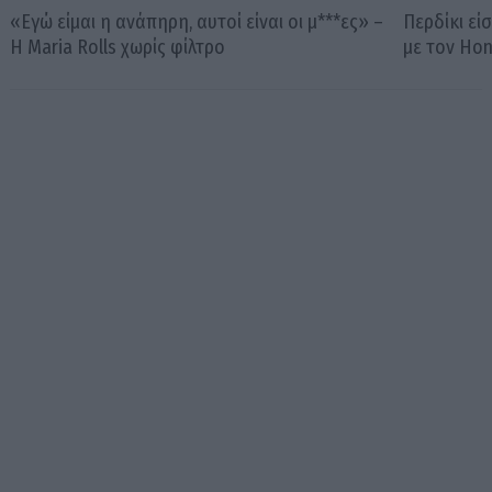
«Εγώ είμαι η ανάπηρη, αυτοί είναι οι μ***ες» –
Περδίκι εί
Η Maria Rolls χωρίς φίλτρο
με τον Ho