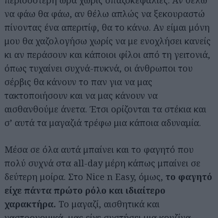
περισσότερη ώρα χωρίς σπαζοκεφαλιές. Αν θέλω
να φάω θα φάω, αν θέλω απλώς να ξεκουραστώ
πίνοντας ένα απεριτίφ, θα το κάνω. Αν είμαι μόνη
μου θα χαζολογήσω χωρίς να με ενοχλήσει κανείς
κι αν περάσουν και κάποιοι φίλοι από τη γειτονιά,
όπως τυχαίνει συχνά-πυκνά, οι άνθρωποι του
σέρβις θα κάνουν το παν για να μας
τακτοποιήσουν και να μας κάνουν να
αισθανθούμε άνετα. Έτσι ορίζονται τα στέκια και
σ’ αυτά τα μαγαζιά τρέφω μια κάποια αδυναμία.
Μέσα σε όλα αυτά μπαίνει και το φαγητό που
πολύ συχνά στα all-day μέρη κάπως μπαίνει σε
δεύτερη μοίρα. Στο Nice n Easy, όμως,
το φαγητό
είχε πάντα πρώτο
ρόλο και ιδιαίτερο
χαρακτήρα.
Το μαγαζί, αισθητικά και
γαστρονομικά, μας είχε συστήσει μια κουζίνα