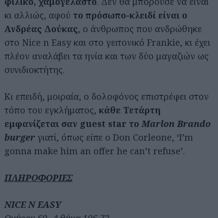
φιλικό, χαμογελαστό
. Δεν θα μπορούσε να είναι
κι αλλιώς, αφού
το πρόσωπο-κλειδί είναι
ο
Ανδρέας Δούκας
, ο άνθρωπος που ανδρώθηκε
στο Nice n Easy και στο γειτονικό Frankie, κι έχει
πλέον αναλάβει τα ηνία και των δύο μαγαζιών ως
συνιδιοκτήτης.
Κι επειδή, μοιραία, ο δολοφόνος επιστρέφει στον
τόπο του εγκλήματος,
κάθε Τετάρτη
εμφανίζεται σαν guest star το
Marlon Brando
burger
γιατί, όπως είπε ο Don Corleone, ‘I’m
gonna make him an offer he can’t refuse’.
ΠΛΗΡΟΦΟΡΙΕΣ
NICE N EASY