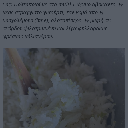
Σος
: Πολτοποιούμε στο multi 1 ώριμο αβοκάντο, ½
κεσέ στραγγιστό γιαούρτι, τον χυμό από ½
μοσχολέμονο (lime), αλατοπίπερο, ½ μικρή σκ.
σκόρδου ψιλοτριμμένη και λίγα φυλλαράκια
φρέσκου κόλιανδρου.