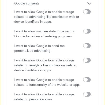
ενώ αν την βάλουμε σε μπωλ θα πρέπει όλα
Google consents
τα κομμάτια του κρέατος να είναι βυθισμένα
I want to allow Google to enable storage
εντελώς μέσα σε αυτή και θα έχουμε μεγάλη
related to advertising like cookies on web or
φύρα.
device identifiers in apps.
I want to allow my user data to be sent to
Google for online advertising purposes.
ΠΙΚΑΝΤΙΚΑ ΚΟΠΑΝΑΚΙΑ ΚΟΤΟΠΟΥΛΟΥ ΜΕ
I want to allow Google to send me
ΑΡΩΜΑΤΙΚΟ ΡΥΖΙ ΜΠΑΣΜΑΤΙ
personalized advertising.
Το κρέας μαρινάρεται σε πικάντικο μίγμα
μπαχαρικών και συνοδεύεται από δροσερή σος
I want to allow Google to enable storage
related to analytics like cookies on web or
με βάση το αβοκάντο και αρωματικό ρύζι
device identifiers in apps.
μπασμάτι.
I want to allow Google to enable storage
related to functionality of the website or app.
I want to allow Google to enable storage
related to personalization.