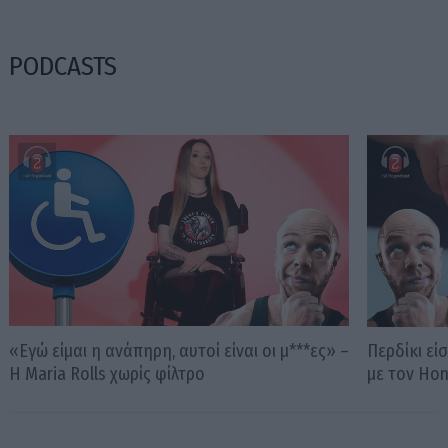
PODCASTS
«Εγώ είμαι η ανάπηρη, αυτοί είναι οι μ***ες» –
Περδίκι εί
Η Maria Rolls χωρίς φίλτρο
με τον Ho