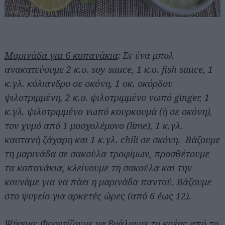
Μαρινάδα για 6 κοπανάκια
: Σε ένα μπολ
ανακατεύουμε 2 κ.σ. soy sauce, 1 κ.σ. fish sauce, 1
κ.γλ. κόλιανδρο σε σκόνη, 1 σκ. σκόρδου
ψιλοτριμμένη, 2 κ.σ. ψιλοτριμμένο νωπό ginger, 1
κ.γλ. ψιλοτριμμένο νωπό κουρκουμά (ή σε σκόνη),
τον χυμό από 1 μοσχολέμονο (lime), 1 κ.γλ.
καστανή ζάχαρη και 1 κ.γλ. chili σε σκόνη. Βάζουμε
τη μαρινάδα σε σακούλα τροφίμων, προσθέτουμε
τα κοπανάκια, κλείνουμε τη σακούλα και την
κουνάμε για να πάει η μαρινάδα παντού. Βάζουμε
στο ψυγείο για αρκετές ώρες (από 6 έως 12).
Ψήσιμο
: Φροντίζουμε να βγάλουμε το κρέας από το