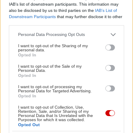
IAB’s list of downstream participants. This information may
Tips
also be disclosed by us to third parties on the
IAB’s List of
Downstream Participants
that may further disclose it to other
third parties.
Τα ιαπωνικά ψίχουλα panko είναι ιδανικά γιατί
Please note that this website/app uses one or more Google
Personal Data Processing Opt Outs
είναι χοντρά σαν νιφάδες κι έτσι κρατάνε το
services and may gather and store information including but
κρέας τρυφερό, ενώ το εξωτερικό γίνεται
not limited to your visit or usage behaviour. You may click to
I want to opt-out of the Sharing of my
personal data.
πολύ τραγανό και δεν πανιάζει. Τα βρίσκουμε
grant or deny consent to Google and its third-party tags to
Opted In
use your data for below specified purposes in below Google
πολύ εύκολα πια σε μεγάλα σουπερμάρκετ. Αν
consent section.
I want to opt-out of the Sale of my
δεν έχουμε, είναι σαφώς προτιμότερο να
Personal Data.
Opted In
φτιάξουμε δικά μας ψίχουλα για πανάρισμα με
μπαγιάτικο ψωμί που έχουμε ξεράνει στον
I want to opt-out of processing my
Personal Data for Targeted Advertising.
φούρνο, παρά να χρησιμοποιήσουμε έτοιμη
Opted In
γαλέτα.
I want to opt-out of Collection, Use,
Το κόλπο να βάλουμε τη μαρινάδα σε σακούλα
Retention, Sale, and/or Sharing of my
Personal Data that Is Unrelated with the
τροφίμων έχει το πλεονέκτημα ότι δεν
Purposes for which it was collected.
Opted Out
χρειάζεται μεγάλη ποσότητα από ξινόγαλο,