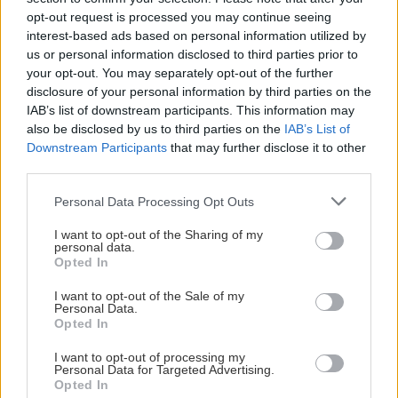
opt-out request is processed you may continue seeing
interest-based ads based on personal information utilized by
us or personal information disclosed to third parties prior to
your opt-out. You may separately opt-out of the further
disclosure of your personal information by third parties on the
IAB’s list of downstream participants. This information may
also be disclosed by us to third parties on the
IAB’s List of
Downstream Participants
that may further disclose it to other
third parties.
Please note that this website/app uses one or more Google
Personal Data Processing Opt Outs
services and may gather and store information including but
not limited to your visit or usage behaviour. You may click to
I want to opt-out of the Sharing of my
personal data.
grant or deny consent to Google and its third-party tags to
Opted In
use your data for below specified purposes in below Google
consent section.
I want to opt-out of the Sale of my
Personal Data.
Opted In
Διαβάστε επίσης
I want to opt-out of processing my
Personal Data for Targeted Advertising.
Opted In