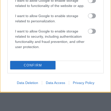
I want to allow Google to enable storage
related to functionality of the website or app.
I want to allow Google to enable storage
related to personalization.
I want to allow Google to enable storage
related to security, including authentication
functionality and fraud prevention, and other
«Εγώ είμαι η ανάπηρη, αυτοί είναι οι μ***ες» –
Περδίκι εί
user protection.
Η Maria Rolls χωρίς φίλτρο
με τον Ho
CONFIRM
Data Deletion
Data Access
Privacy Policy