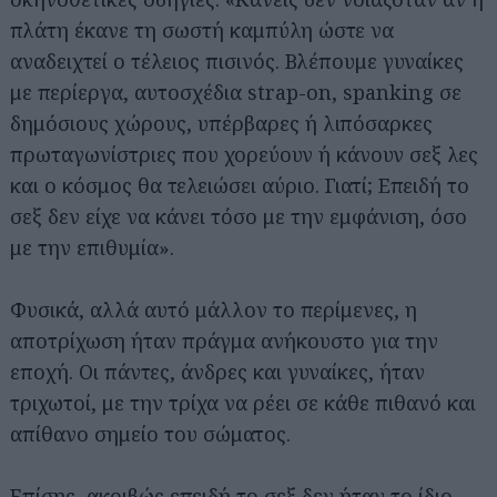
πλάτη έκανε τη σωστή καμπύλη ώστε να
αναδειχτεί ο τέλειος πισινός. Βλέπουμε γυναίκες
με περίεργα, αυτοσχέδια strap-on, spanking σε
δημόσιους χώρους, υπέρβαρες ή λιπόσαρκες
πρωταγωνίστριες που χορεύουν ή κάνουν σεξ λες
και ο κόσμος θα τελειώσει αύριο. Γιατί; Επειδή το
σεξ δεν είχε να κάνει τόσο με την εμφάνιση, όσο
με την επιθυμία».
Φυσικά, αλλά αυτό μάλλον το περίμενες, η
αποτρίχωση ήταν πράγμα ανήκουστο για την
εποχή. Οι πάντες, άνδρες και γυναίκες, ήταν
τριχωτοί, με την τρίχα να ρέει σε κάθε πιθανό και
απίθανο σημείο του σώματος.
Επίσης, ακριβώς επειδή το σεξ δεν ήταν το ίδιο