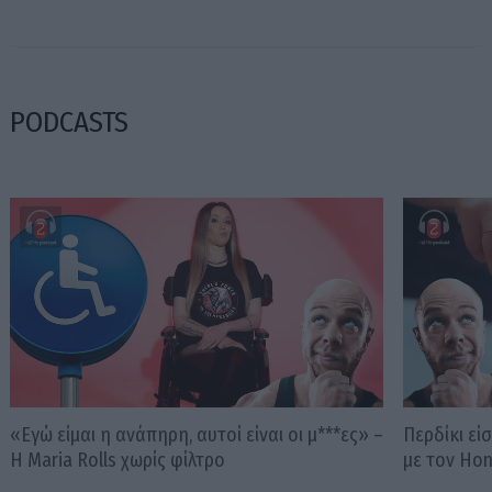
PODCASTS
«Εγώ είμαι η ανάπηρη, αυτοί είναι οι μ***ες» –
Περδίκι εί
Η Maria Rolls χωρίς φίλτρο
με τον Ho