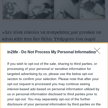
Αναζήτηση
για...
«Δεν είναι εύκολο να αναγκάσεις μια γυναίκα να
κάνει κάτι που δεν θέλει. Υπάρχουν ένα σωρό
ψέματα για να αποφύγει την στενή επαφή με
κάποιον που δεν αγαπά. Πονοκέφαλος, αδιαθεσία.
in2life -
Do Not Process My Personal Information
Αυτή η ομορφούλα είναι εξπέρ στα ψέματα. Ο
If you wish to opt-out of the sale, sharing to third parties, or
σύζυγός της έχει απαυδήσει με τις δικαιολογίες,
processing of your personal or sensitive information for
αλλά δεν μπορεί να κάνει τίποτα. Το θέμα είναι
targeted advertising by us, please use the below opt-out
πως η γοητευτική του σύζυγος θέλει κάποιον
section to confirm your selection. Please note that after your
opt-out request is processed you may continue seeing
νεότερο, κι έτσι πηγαίνει στο νάιτ κλαμπ για να
interest-based ads based on personal information utilized by
βρει έναν καινούριο, γοητευτικό εραστή».
us or personal information disclosed to third parties prior to
your opt-out. You may separately opt-out of the further
disclosure of your personal information by third parties on the
Double Date