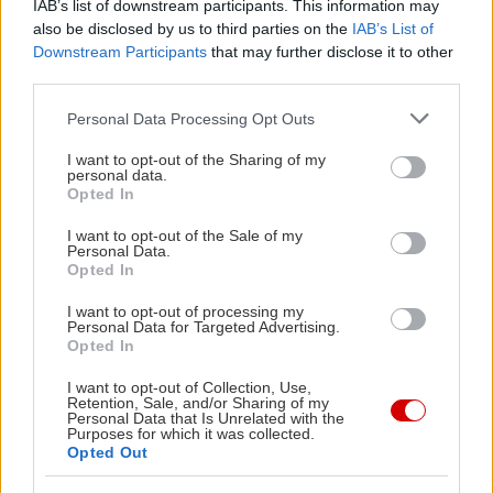
IAB’s list of downstream participants. This information may
also be disclosed by us to third parties on the
IAB’s List of
Downstream Participants
that may further disclose it to other
third parties.
Please note that this website/app uses one or more Google
Personal Data Processing Opt Outs
services and may gather and store information including but
not limited to your visit or usage behaviour. You may click to
I want to opt-out of the Sharing of my
personal data.
grant or deny consent to Google and its third-party tags to
Opted In
use your data for below specified purposes in below Google
consent section.
I want to opt-out of the Sale of my
Personal Data.
Opted In
I want to opt-out of processing my
«Υπέροχη κυρία είναι εν κρυπτώ νυμφομανής,
Personal Data for Targeted Advertising.
Opted In
σκέφτεται το σεξ μέρα νύχτα, αν και το κρύβει
αρκετά καλά. Με το που μείνει μόνη της στο
I want to opt-out of Collection, Use,
Retention, Sale, and/or Sharing of my
σπίτι, αρπάζει ένα πορνοπεριοδικό από κάτω από
Personal Data that Is Unrelated with the
Purposes for which it was collected.
το μαξιλάρι και αρχίζει να αυνανίζεται, με το χέρι
Opted Out
της να γλιστρά κάτω από το σιθρού κιλοτάκι.