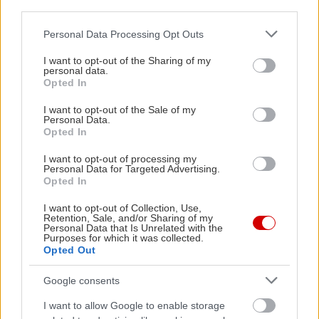
δωμάτιο.
third parties.
Please note that this website/app uses one or more Google
Personal Data Processing Opt Outs
Με πόρτα, ντους, καθαρά σεντόνια και μηδέν
services and may gather and store information including but
not limited to your visit or usage behaviour. You may click to
I want to opt-out of the Sharing of my
άμμο. Κι ας σε πουν μετά ξενέρωτο/η. Δεν έγινε
personal data.
grant or deny consent to Google and its third-party tags to
και κάτι.
Opted In
use your data for below specified purposes in below Google
consent section.
I want to opt-out of the Sale of my
Personal Data.
Opted In
I want to opt-out of processing my
Personal Data for Targeted Advertising.
Opted In
I want to opt-out of Collection, Use,
Retention, Sale, and/or Sharing of my
Personal Data that Is Unrelated with the
Purposes for which it was collected.
Opted Out
Google consents
I want to allow Google to enable storage