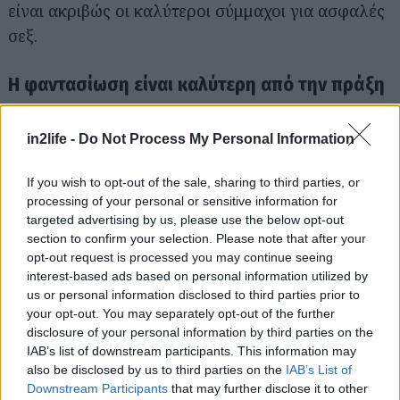
είναι ακριβώς οι καλύτεροι σύμμαχοι για ασφαλές
σεξ.
Η φαντασίωση είναι καλύτερη από την πράξη
Το σεξ στην παραλία ανήκει σε εκείνη την
in2life -
Do Not Process My Personal Information
κατηγορία εμπειριών που η pop κουλτούρα έχει
εξωραΐσει. Στην οθόνη (και στο πορνό) όλα
If you wish to opt-out of the sale, sharing to third parties, or
processing of your personal or sensitive information for
δείχνουν υπέροχα. Στην πραγματικότητα, τα
targeted advertising by us, please use the below opt-out
πράγματα αλλάζουν.
section to confirm your selection. Please note that after your
opt-out request is processed you may continue seeing
interest-based ads based on personal information utilized by
Αν λοιπόν σε τρώει η περιέργεια, καλό είναι να
us or personal information disclosed to third parties prior to
ξέρεις τι πας να κάνεις. Αν πάλι θες τη γνώμη μας,
your opt-out. You may separately opt-out of the further
κράτα την παραλία για βουτιές, ηλιοβασιλέματα,
disclosure of your personal information by third parties on the
IAB’s list of downstream participants. This information may
παγωμένες μπίρες, καρπούζι και ξάπλες κάτω από
also be disclosed by us to third parties on the
IAB’s List of
την ομπρέλα. Για τα υπόλοιπα, υπάρχει πάντα το
Downstream Participants
that may further disclose it to other