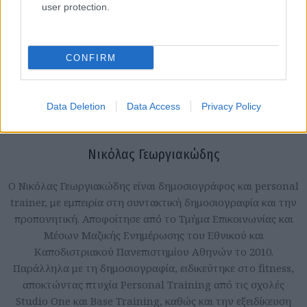
user protection.
CONFIRM
Data Deletion
Data Access
Privacy Policy
Νικόλας Γεωργιακώδης
Ο Νικόλας Γεωργιακώδης είναι δημοσιογράφος και personal
trainer, με εμπειρία στη συντακτική δημοσιογραφία και την
προπονητική. Αποφοίτησε από το Τμήμα Επικοινωνίας και
Μέσων Μαζικής Ενημέρωσης του Εθνικού και
Καποδιστριακού Πανεπιστημίου Αθηνών το 2010.
Παράλληλα με τη δημοσιογραφία, ειδικεύτηκε στο fitness,
αποκτώντας πτυχία Personal Training από τις σχολές
Studio One και Base Training, καθώς και την εξειδίκευση