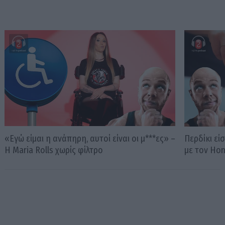
«Εγώ είμαι η ανάπηρη, αυτοί είναι οι μ***ες» –
Περδίκι εί
Η Maria Rolls χωρίς φίλτρο
με τον Ho