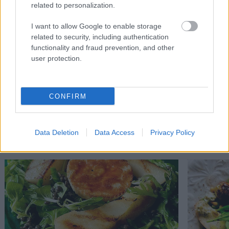
related to personalization.
να παίζει με την μαγειρική και να παρατηρεί τους φίλους της
να απολαμβάνουν τις καινούριες γεύσεις που ανακάλυψε.
I want to allow Google to enable storage
Αγαπά όλες τις κουζίνες του κόσμου και αναζητά μανιωδώς
related to security, including authentication
την επόμενη γαστριμαργική εκστρατεία. Μπλέκει την
functionality and fraud prevention, and other
μαγειρική με ιστορίες και σενάρια.
user protection.
CONFIRM
Διαβάστε επίσης
Data Deletion
Data Access
Privacy Policy