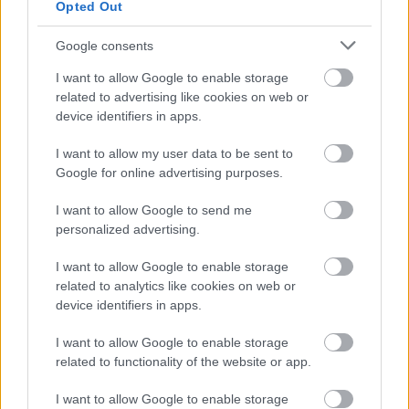
Opted Out
Google consents
I want to allow Google to enable storage
related to advertising like cookies on web or
device identifiers in apps.
I want to allow my user data to be sent to
Google for online advertising purposes.
I want to allow Google to send me
personalized advertising.
Αγάπη Μαργετίδη
I want to allow Google to enable storage
related to analytics like cookies on web or
Γεννημένη στην Αθήνα, υπήρξε επί τριάντα τέσσερα
device identifiers in apps.
συναπτά έτη τραπεζικό στέλεχος, οκτώ από τα οποία στο
Παρίσι. Μετά από την δια παντός αποχώρησή της από τον
I want to allow Google to enable storage
τραπεζικό κλάδο το 2013, απαντά στο ψευδώνυμο The
related to functionality of the website or app.
Frozen Banker. Η μεγαλύτερή της ευχαρίστηση είναι να
καταστρώνει μενού αποπλάνησης, να χώνεται στη κουζίνα,
I want to allow Google to enable storage