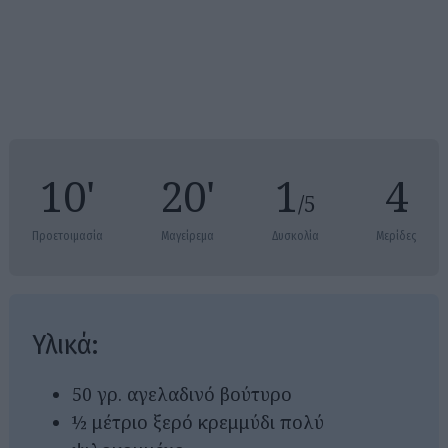
10'
20'
1
4
/5
Προετοιμασία
Μαγείρεμα
Δυσκολία
Μερίδες
Υλικά:
50 γρ. αγελαδινό βούτυρο
½ μέτριο ξερό κρεμμύδι πολύ