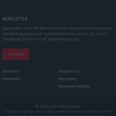
NEWSLETTER
Εγγραφείτε στο «VIP Newsletter» και εξασφαλίστε έγκαιρη και
έγκυρη ενημέρωση για τις επιλεγμένες προτάσεις, τις ειδικές
προσφορές αλλά και τους Διαγωνισμούς μας.
ΕΓΓΡΑΦΗ
Ταυτότητα
Διαφημιστείτε
Επικοινωνία
Όροι χρήσης
Προσωπικά δεδομένα
© 2002-2026 MEDIA2DAY
Το in2life ενισχύθηκε από την Ευρωπαϊκή Ένωση και το Ελληνικό Δημόσιο
στο πλαίσιο υλοποίησης του Έργου "Εφαρμογή Ολοκληρωμένου