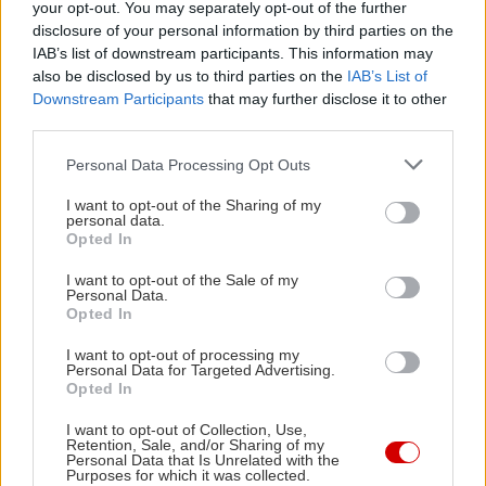
your opt-out. You may separately opt-out of the further
disclosure of your personal information by third parties on the
IAB’s list of downstream participants. This information may
also be disclosed by us to third parties on the
IAB’s List of
Downstream Participants
that may further disclose it to other
third parties.
Please note that this website/app uses one or more Google
Personal Data Processing Opt Outs
services and may gather and store information including but
not limited to your visit or usage behaviour. You may click to
I want to opt-out of the Sharing of my
personal data.
grant or deny consent to Google and its third-party tags to
Opted In
use your data for below specified purposes in below Google
consent section.
I want to opt-out of the Sale of my
Personal Data.
Opted In
I want to opt-out of processing my
Personal Data for Targeted Advertising.
Opted In
I want to opt-out of Collection, Use,
Retention, Sale, and/or Sharing of my
Personal Data that Is Unrelated with the
Purposes for which it was collected.