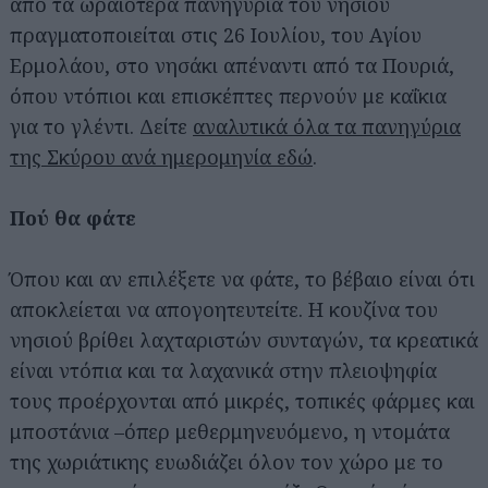
από τα ωραιότερα πανηγύρια του νησιού
πραγματοποιείται στις 26 Ιουλίου, του Αγίου
Ερμολάου, στο νησάκι απέναντι από τα Πουριά,
όπου ντόπιοι και επισκέπτες περνούν με καΐκια
για το γλέντι. Δείτε
αναλυτικά όλα τα πανηγύρια
της Σκύρου ανά ημερομηνία εδώ
.
Πού θα φάτε
Όπου και αν επιλέξετε να φάτε, το βέβαιο είναι ότι
αποκλείεται να απογοητευτείτε. Η κουζίνα του
νησιού βρίθει λαχταριστών συνταγών, τα κρεατικά
είναι ντόπια και τα λαχανικά στην πλειοψηφία
τους προέρχονται από μικρές, τοπικές φάρμες και
μποστάνια –όπερ μεθερμηνευόμενο, η ντομάτα
της χωριάτικης ευωδιάζει όλον τον χώρο με το