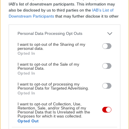
φως η αρχαιολογική σκαπάνη στο νησί, και τα
IAB’s list of downstream participants. This information may
οποία χρονολογούνται από την πρωτοελλαδική
also be disclosed by us to third parties on the
IAB’s List of
έως την ρωμαϊκή περίοδο. Μέσα στο μουσείο,
Downstream Participants
that may further disclose it to other
third parties.
επίσης, σε έναν ειδικά διαμορφωμένο χώρο
αναπαριστάται το ιδιαίτερης αρχιτεκτονικής
Please note that this website/app uses one or more Google
Personal Data Processing Opt Outs
services and may gather and store information including but
Σκυριανό σπίτι, με όλους τους λειτουργικούς του
not limited to your visit or usage behaviour. You may click to
I want to opt-out of the Sharing of my
χώρους.
personal data.
grant or deny consent to Google and its third-party tags to
Opted In
use your data for below specified purposes in below Google
consent section.
I want to opt-out of the Sale of my
- Λαογραφικό Μουσείο Φαλτάιτς:
Σχεδόν δίπλα
Personal Data.
στο αρχαιολογικό μουσείο, το Μουσείο Φαλτάιτς,
Opted In
με το υπέροχο ξύλινο μπαλκονάκι του –όπου θα
I want to opt-out of processing my
Personal Data for Targeted Advertising.
αράξετε μετά την είσκεψή σας για καφέ και
Opted In
κουβέντα με τους ιδιοκτήτες, χαζεύοντας την
I want to opt-out of Collection, Use,
πανοραμική θέα στη θάλασσα– στεγάζει σε ένα
Retention, Sale, and/or Sharing of my
Personal Data that Is Unrelated with the
αυθεντικό σκυριανό σπίτι όλη την
Purposes for which it was collected.
καθημερινότητα και την Ιστορία του νησιού ανά
Opted Out