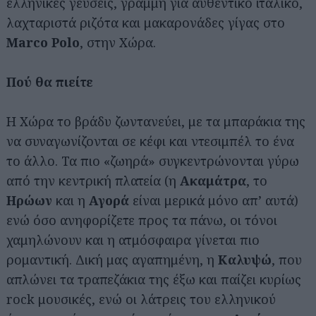
ελληνικές γεύσεις, γραμμή για αυθεντικό ιταλικό,
λαχταριστά ριζότα και μακαρονάδες γίγας στο
Marco Polo
, στην Χώρα.
Πού θα πιείτε
Η Χώρα το βράδυ ζωντανεύει, με τα μπαράκια της
να συναγωνίζονται σε κέφι και ντεσιμπέλ το ένα
το άλλο. Τα πιο «ζωηρά» συγκεντρώνονται γύρω
από την κεντρική πλατεία (η
Ακαμάτρα
, το
Ηρώων
και η
Αγορά
είναι μερικά μόνο απ’ αυτά)
ενώ όσο ανηφορίζετε προς τα πάνω, οι τόνοι
χαμηλώνουν και η ατμόσφαιρα γίνεται πιο
ρομαντική. Δική μας αγαπημένη, η
Καλυψώ
, που
απλώνει τα τραπεζάκια της έξω και παίζει κυρίως
rock μουσικές, ενώ οι λάτρεις του ελληνικού