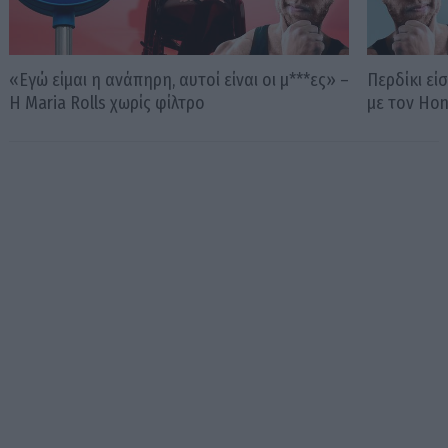
«Εγώ είμαι η ανάπηρη, αυτοί είναι οι μ***ες» –
Περδίκι εί
Η Maria Rolls χωρίς φίλτρο
με τον Ho