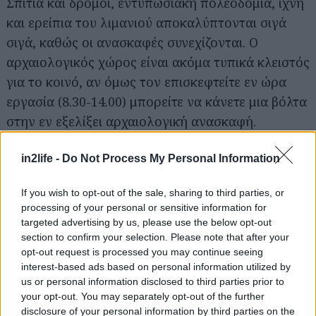
Σπίτια και δρόμοι, εντυπωσιακή πολεοδομία, ίχνη
και ερείπια του λιμανιού αποκαλύπτονται σιγά
σιγά, καθώς οι ανασκαφές συνεχίζονται. Ο
αρχαιολογικός χώρος είναι ακόμα τυπικά κλειστός
για το κοινό, αν όμως τον επισκεφτείτε εν ώρα
εργασία (8.30-14.00) μπορείτε να κάνετε μια βόλτα
στην εν εξελίξει αρχαιολογική ανασκαφή.
- Αρχαιολογικό Μουσείο Σκύρου:
in2life -
Do Not Process My Personal Information
Λίγα μόλις
βήματα από την Πλατεία Μπρουκ, στεγασμένο σε
If you wish to opt-out of the sale, sharing to third parties, or
ένα πανέμορφο οίκημα με αυλή και
processing of your personal or sensitive information for
φαντασμαγορική θέα στη θάλασσα, το
targeted advertising by us, please use the below opt-out
αρχαιολογικό μουσείο φιλοξενεί κεραμικά και
section to confirm your selection. Please note that after your
opt-out request is processed you may continue seeing
αγγεία, αγάλματα, μαρμάρινες επιγραφές,
interest-based ads based on personal information utilized by
εντυπωσιακά κοσμήματα, νομίσματα, είδη
us or personal information disclosed to third parties prior to
καθημερινής χρήσης και εργαλεία, που έφερε στο
your opt-out. You may separately opt-out of the further
disclosure of your personal information by third parties on the