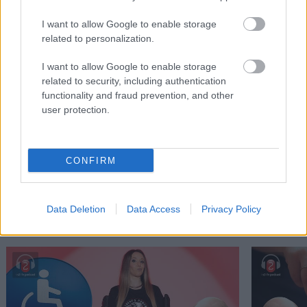
I want to allow Google to enable storage
related to personalization.
I want to allow Google to enable storage
related to security, including authentication
functionality and fraud prevention, and other
user protection.
Πάρκα στην Αθήνα: Κι όμως, υπάρχουν!
Οι οάσεις 
CONFIRM
PODCASTS
Data Deletion
Data Access
Privacy Policy