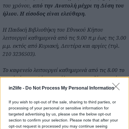
του χρόνου,
από την Ανατολή μέχρι τη Δύση του
ήλιου. Η είσοδος είναι ελεύθερη.
Η Παιδική Βιβλιοθήκη του Εθνικού Κήπου
λειτουργεί καθημερινά από τις 9.00 π.μ έως τις 3.00
μ.μ. εκτός από Κυριακή, Δευτέρα και αργίες (τηλ.
210 3236503).
Το καφενείο λειτουργεί καθημερινά από τις 8.00 το
Αναζήτηση
για...
πρωί μέχρι τη Δύση του ήλιου, και σερβίρει εκτός
από καφέ, μεζεδάκια και ποικιλίες για να
in2life -
Do Not Process My Personal Information
συνοδεύσετε το ούζο ή την μπύρα σας.
If you wish to opt-out of the sale, sharing to third parties, or
processing of your personal or sensitive information for
targeted advertising by us, please use the below opt-out
section to confirm your selection. Please note that after your
opt-out request is processed you may continue seeing