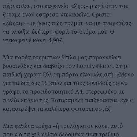
πέργκολες, στο καφενείο. «Ζχρ;» ρωτά όταν του
ζητάμε έναν εσπρέσο ντεκαφεϊνέ. Ορίστε;
«Ζάχρη» –με ύφος πώς-τολμάς-να-με-αναγκάζεις-
να-ανοίξω-δεύτερη-φορά-το-στόμα-μου. Ο
ντεκαφεϊνέ κάνει 4,90€.
Μια παρέα τουριστών δίπλα μας παραγγέλνει
βυσσινάδες και διαβάζει τον Lonely Planet. Στην
παιδική χαρά η ξύλινη πόρτα είναι κλειστή. «Μόνο
για παιδιά έως 15 ετών και τους συνοδούς τους»
γράφει το προειδοποιητικό Α4, στερεωμένο με
πινέζα επάνω της. Καταραμένη παιδεραστία, έχεις
καταστρέψει τα καλύτερα φωτορεπορτάζ.
Μια χελώνα τρέχει –ή τουλάχιστον κάνει αυτό
που για τα χελωνίσια δεδομένα είναι τρέξιμο–