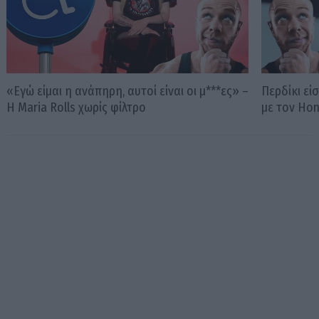
«Εγώ είμαι η ανάπηρη, αυτοί είναι οι μ***ες» –
Περδίκι εί
Η Maria Rolls χωρίς φίλτρο
με τον Ho