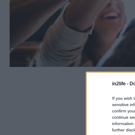
in2life -
Do
If you wish 
sensitive in
confirm you
continue se
information 
further disc