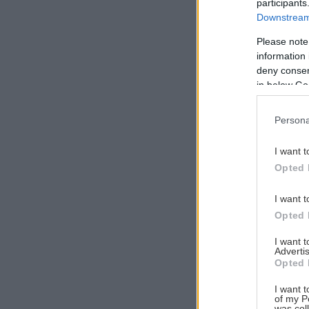
participants
Downstream 
Please note
information 
Αναζήτηση
deny consent
για...
in below Go
Persona
I want t
Opted 
I want t
Opted 
I want 
Advertis
Opted 
I want t
of my P
was col