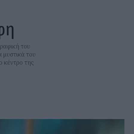
έφη
γραφική του
α μυστικά του
ο κέντρο της