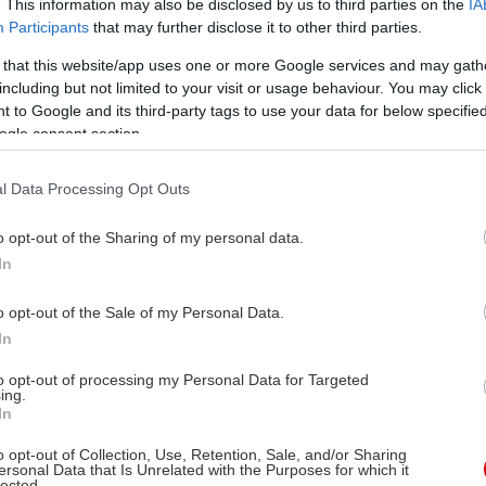
. This information may also be disclosed by us to third parties on the
IA
Participants
that may further disclose it to other third parties.
 that this website/app uses one or more Google services and may gath
including but not limited to your visit or usage behaviour. You may click 
 to Google and its third-party tags to use your data for below specifi
ogle consent section.
l Data Processing Opt Outs
o opt-out of the Sharing of my personal data.
In
o opt-out of the Sale of my Personal Data.
In
to opt-out of processing my Personal Data for Targeted
ing.
In
o opt-out of Collection, Use, Retention, Sale, and/or Sharing
ersonal Data that Is Unrelated with the Purposes for which it
lected.