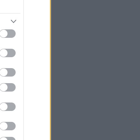
για έναν καφέ
ιάτσες με τα
ομάκι, έναν
καλοπάτια, που
τρο της Αθήνας,
άπολης, υπάρχει
τηση, σαφώς
με μαζί μας
ει –μαζί κι
α δεις
 Λυκαβηττό