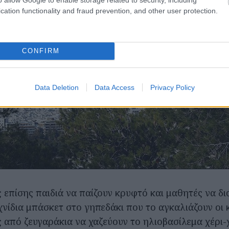
cation functionality and fraud prevention, and other user protection.
CONFIRM
Data Deletion
Data Access
Privacy Policy
ς επίσης παιδιά να παίζουν κρυφτό και μαθητές να 
νίδια μπάσκετ στο γηπεδάκι που το αγκαλιάζουν οι κ
 από ζευγαράκια να χαζεύουν το ηλιοβασίλεμα χέρι-χ