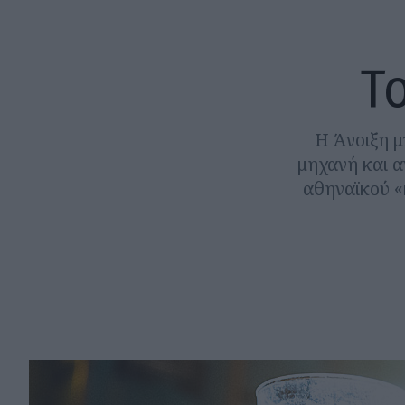
Το
Η Άνοιξη μ
μηχανή και α
αθηναϊκού «