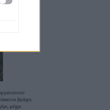
διοργανώνουν
όκκινοι βράχοι.
έρι, μέχρι