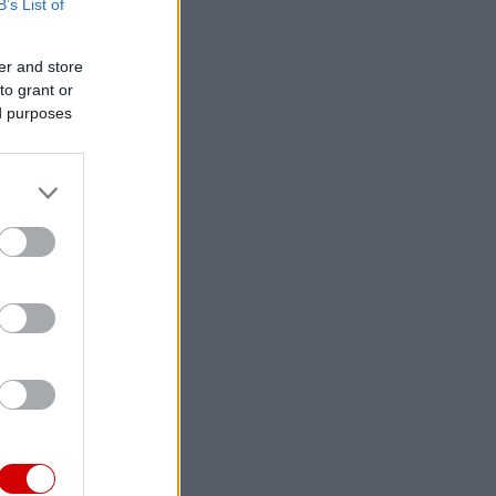
B’s List of
er and store
to grant or
ed purposes