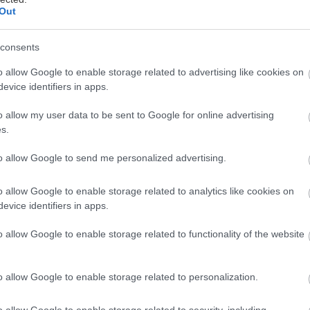
Out
γραφίες: Γιώργος Κόκουβας
consents
ς τις πρώτες Κυριακές της Άνοιξης, που μια βόλτα 
o allow Google to enable storage related to advertising like cookies on
Αθήνας μπορεί να σε ξεστρατίσει από τις κλασικές π
evice identifiers in apps.
και να σε παρασύρει να ακολουθήσεις ένα τυχαίο δρ
o allow my user data to be sent to Google for online advertising
ομο και τελικά μια σειρά από σχεδόν κατακόρυφα σ
s.
ίζουν κάτι που είχες ξεχάσει: Ότι ακόμη και στο κέν
to allow Google to send me personalized advertising.
ονες πρασίνου. Ότι κάπου μεταξύ Εξαρχείων και Νε
τρέφη.
o allow Google to enable storage related to analytics like cookies on
 κανείς εκεί; Θα μπορούσε να είναι και δική μας ερώ
evice identifiers in apps.
ό την παραμελημένη εικόνα του λόφου, αν δεν είχα
o allow Google to enable storage related to functionality of the website
ακή την φωτογραφική μας μηχανή, η οποία είχε ξεχάσ
 σκαλιά μακριά από την πλατεία Εξαρχείων μπορείς ν
o allow Google to enable storage related to personalization.
θήνα πανοραμικά, από τα βόρεια προάστια και τον
πολη και τη θάλασσα.
o allow Google to enable storage related to security, including