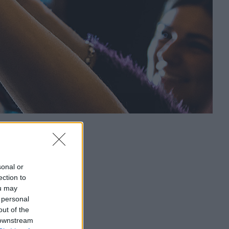
sonal or
ection to
ou may
 personal
out of the
 downstream