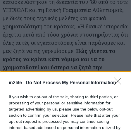
κατασκευάστηκαν τη δεκαετία του ’80 από το τότε
Αναζήτηση
ΥΠΕΧΩΔΕ και τη Γενική Γραμματεία Αθλητισμού,
για...
με δικές τους τεχνικές μελέτες και φυσικά
χρηματοδότηση του κράτους. «Η δασική υπηρεσία
έρχεται μετά από τόσα χρόνια υποστηρίζοντας ότι
όλες αυτές οι εγκαταστάσεις είναι παράνομες και
μας ζητά να τις γκρεμίσουμε.
Πώς γίνεται το
κράτος να κρίνει κάτι νόμιμο και να το
χρηματοδοτεί και ύστερα να ζητά την
κατεδάφισή του;
», αναρωτιέται ο κ.
Πρωτονοτάριος.
in2life -
Do Not Process My Personal Information
If you wish to opt-out of the sale, sharing to third parties, or
Ενδεικτικό του όλου παραλογισμού, είναι το
processing of your personal or sensitive information for
γεγονός πως κατά τη διάρκεια των Ολυμπιακών
targeted advertising by us, please use the below opt-out
Αγώνων του 2004 το κολυμβητήριο του άλσους
section to confirm your selection. Please note that after your
opt-out request is processed you may continue seeing
συμπεριλήφθηκε στα ανεξάρτητα προπονητήρια,
interest-based ads based on personal information utilized by