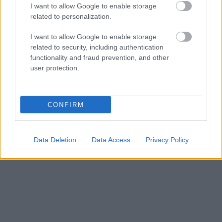
λύση του ζητήματος.
I want to allow Google to enable storage
related to personalization.
«Έχουμε ήδη έρθει σε επαφές με ακόμα πέντε
I want to allow Google to enable storage
δήμους για να καταθέσουμε από κοινού τις
related to security, including authentication
ενστάσεις μας και ευελπιστούμε πως κάποια λύση
functionality and fraud prevention, and other
user protection.
θα βρεθεί», καταλήγει.
Δείτε στη Photo Gallery του άρθρου,
CONFIRM
φωτογραφίες από την «ανοιξιάτικη» περιήγησή
μας στο Άλσος.
Data Deletion
Data Access
Privacy Policy