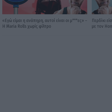
«Εγώ είμαι η ανάπηρη, αυτοί είναι οι μ***ες» –
Περδίκι εί
Η Maria Rolls χωρίς φίλτρο
με τον Ho