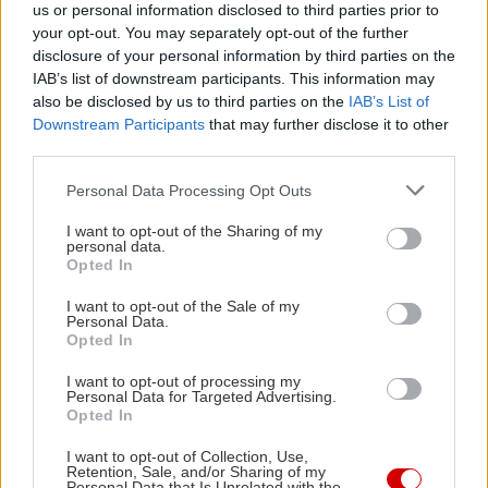
ενώ υπήρξε και σχετική σύμβαση
us or personal information disclosed to third parties prior to
παραχώρησης χρήσης μεταξύ του Δήμου
your opt-out. You may separately opt-out of the further
disclosure of your personal information by third parties on the
Γαλατσίου και του Οργανισμού «ΑΘΗΝΑ 2004».
IAB’s list of downstream participants. This information may
«Στους Ολυμπιακούς οι εγκαταστάσεις ήταν καθ’
also be disclosed by us to third parties on the
IAB’s List of
όλα νόμιμες. Μάλιστα στο κολυμβητήριο έκανε
Downstream Participants
that may further disclose it to other
third parties.
προπόνηση η Αμερικάνικη ομάδα», προσθέτει ο κ.
Πρωτονοτάριος, αδυνατώντας να καταλάβει το
Please note that this website/app uses one or more Google
Personal Data Processing Opt Outs
services and may gather and store information including but
θέατρο του παραλόγου που παίζεται τόσα χρόνια
not limited to your visit or usage behaviour. You may click to
I want to opt-out of the Sharing of my
εις βάρος του άλσους άλλα και των δημοτών του
personal data.
grant or deny consent to Google and its third-party tags to
Opted In
Γαλατσίου που το επισκέπτονται. «Πριν από
use your data for below specified purposes in below Google
consent section.
I want to opt-out of the Sale of my
τέσσερα χρόνια ο Υπουργός Οικονομικών μας
Personal Data.
διέθεσε 550 χιλιάδες ευρώ για να φτιάξουμε το
Opted In
ταρτάν του στίβου γύρω από το γήπεδο
I want to opt-out of processing my
Personal Data for Targeted Advertising.
ποδοσφαίρου. Είναι ο μοναδικός στίβος στην
Opted In
Αθήνα που δεν έχει ταρτάν. Κάναμε τις αιτήσεις
I want to opt-out of Collection, Use,
για να πάρουμε την έγκριση του έργου και η
Retention, Sale, and/or Sharing of my
Personal Data that Is Unrelated with the