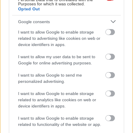
Υπηρεσία Δασών τις μπλόκαρε επειδή ο γύρω
Purposes for which it was collected.
χώρος είναι δασικός. Έτσι χάσαμε τα χρήματα, τα
Opted Out
οποία απορροφήθηκαν από το Υπουργείο
Google consents
Οικονομικών», μου λέει.
I want to allow Google to enable storage
related to advertising like cookies on web or
«Θέσαμε το θέμα στον κ. Γιώργο
device identifiers in apps.
Παπακωσταντίνου και μας είπε ‘αφήστε το πάνω
I want to allow my user data to be sent to
μου’. Την περασμένη εβδομάδα ήρθαν άτομα της
Google for online advertising purposes.
ΔΕΗ για να κόψουν το ρεύμα στις εγκαταστάσεις.
I want to allow Google to send me
Ξαναπήρα τηλέφωνα τους αρμόδιους και πήραμε
personalized advertising.
προθεσμία δεκαπέντε ημερών για να καταθέσουμε
ορισμένα χαρτιά. Είναι ανεγκέφαλοι. Δεν μπορείς
I want to allow Google to enable storage
related to analytics like cookies on web or
μετά από τριάντα χρόνια να χαρακτηρίζεις ως
device identifiers in apps.
παράνομο κάτι που έγινε με μελέτες και χρήματα
του ελληνικού κράτους...», προσθέτει και εκφράζει
I want to allow Google to enable storage
related to functionality of the website or app.
τη γενικότερη αισιοδοξία του για τη μελλοντική