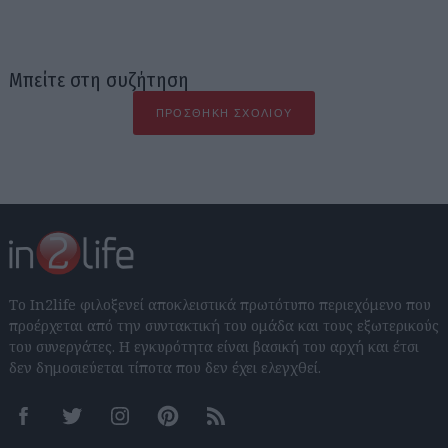
Μπείτε στη συζήτηση
ΠΡΟΣΘΉΚΗ ΣΧΟΛΊΟΥ
Το In2life φιλοξενεί αποκλειστικά πρωτότυπο περιεχόμενο που
προέρχεται από την συντακτική του ομάδα και τους εξωτερικούς
του συνεργάτες. Η εγκυρότητα είναι βασική του αρχή και έτσι
δεν δημοσιεύεται τίποτα που δεν έχει ελεγχθεί.
Facebook
Twitter
Instagram
Pinterest
RSS feeds