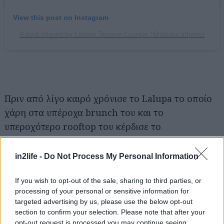
View this post on Instagram
A post shared by Lalupa Terrace Lounge (@lalupa.athens)
Πριν από λίγο καιρό χρόνισε το Lalupa το οποίο
χάρη στα υπέροχα brunch του και το
υπεροχότερο rooftop του κέρδισε το
Ζωγραφιώτικο κοινό κι όχι μόνο. Κι ενώ, όπως
προαναφέραμε, σε γλυκό κι αλμυρό branch παίζει
in2life -
Do Not Process My Personal Information
μεγάλη μπαλίτσα, εμείς το έχουμε συνδέσει
If you wish to opt-out of the sale, sharing to third parties, or
περισσότερο με μια δροσερή απόδραση για
processing of your personal or sensitive information for
ποτάκι, ή κάποιο από τα signature κοκτέιλ που
targeted advertising by us, please use the below opt-out
μας έχουν ενθουσιάσει. Ιδανικό και για
section to confirm your selection. Please note that after your
opt-out request is processed you may continue seeing