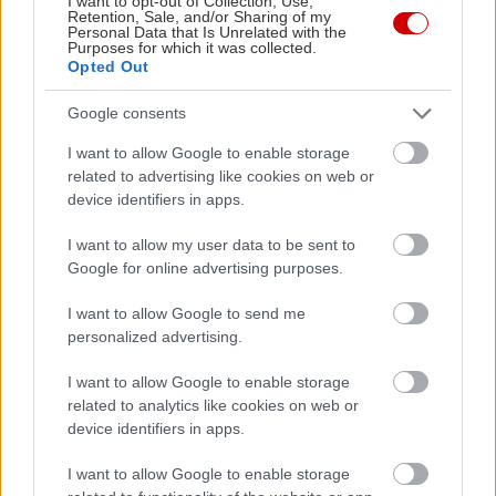
I want to opt-out of Collection, Use,
Retention, Sale, and/or Sharing of my
Personal Data that Is Unrelated with the
Purposes for which it was collected.
Opted Out
View this post on Instagram
Google consents
A post shared by Lot 51 🌴 (@lot.51)
I want to allow Google to enable storage
related to advertising like cookies on web or
device identifiers in apps.
I want to allow my user data to be sent to
Google for online advertising purposes.
Δεν γίνεται να βρεθείς στα Ιλίσια και κάποιος/α να
I want to allow Google to send me
μη σου σπικάρει να πάτε στο LOT 51 για ποτάρες.
personalized advertising.
Όχι δεν πρόκειται για κάποιον/α ενοχλητικό
stalker, αλλά για τους πολυάριθμους θαμώνες
I want to allow Google to enable storage
related to analytics like cookies on web or
αυτού του ultra sexy café- bar που βρίσκεται
device identifiers in apps.
στην Πλατεία Βραζιλίας. H κάβα του κι οι ετικέτες
με τις μπύρες του θα σε εκπλήξουν ευχάριστα την
I want to allow Google to enable storage