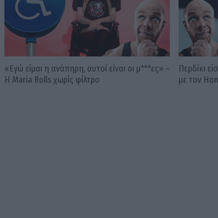
«Εγώ είμαι η ανάπηρη, αυτοί είναι οι μ***ες» –
Περδίκι εί
Η Maria Rolls χωρίς φίλτρο
με τον Ho