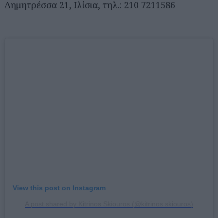
Δημητρέσσα 21, Ιλίσια, τηλ.: 210 7211586
View this post on Instagram
A post shared by Kitrinos Skiouros (@kitrinos.skiouros)