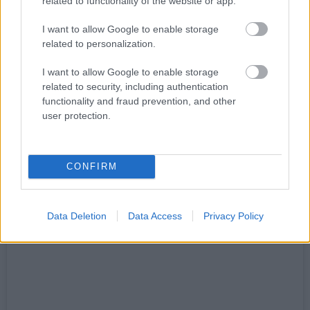
related to functionality of the website or app.
ώρα που ο χώρος με τα τραπέζια και τις κερκίδες
με τα μαξιλάρια θα σε κερδίσει χάρη στο
I want to allow Google to enable storage
αθεράπευτο coolness του.
related to personalization.
I want to allow Google to enable storage
Το απλό ποτό κοστίζει 7€ και τα κοκτέιλ από 8€.
related to security, including authentication
functionality and fraud prevention, and other
user protection.
Balthazar
Τσόχα 27 και Βουρνάζου, Αμπελόκηποι, τηλ:
CONFIRM
2106441215
Data Deletion
Data Access
Privacy Policy