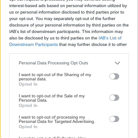
ζευγαροκατάσταση μιας και η ατάκα πάμε ένα
interest-based ads based on personal information utilized by
ραντεβού κάτω από τα αστέρια, στο Lalupa
us or personal information disclosed to third parties prior to
μπορεί να συμβεί. Τα ποτά ξεκινούν από 7€.
your opt-out. You may separately opt-out of the further
disclosure of your personal information by third parties on the
IAB’s list of downstream participants. This information may
LOT 51
also be disclosed by us to third parties on the
IAB’s List of
Downstream Participants
that may further disclose it to other
third parties.
Παπαδιαμαντοπούλου 24Β, Ιλίσια, τηλ: 693 733
7066
Please note that this website/app uses one or more Google
Personal Data Processing Opt Outs
services and may gather and store information including but
not limited to your visit or usage behaviour. You may click to
I want to opt-out of the Sharing of my
personal data.
grant or deny consent to Google and its third-party tags to
Opted In
use your data for below specified purposes in below Google
consent section.
I want to opt-out of the Sale of my
Personal Data.
Opted In
I want to opt-out of processing my
Personal Data for Targeted Advertising.
Opted In