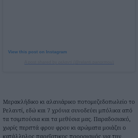
View this post on Instagram
A post shared by ρελαντί (@relanti.panormou)
Μερακλήδικο κι αλανιάρικο ποτoμεζεδοπωλείο το
Ρελαντί, εδώ και 7 χρόνια συνοδεύει μπόλικα από
τα τσιμπούσια και τα μεθύσια μας. Παραδοσιακό,
χωρίς περιττά φρου φρου κι αρώματα μοιάζει ο
κατάλληλος παρεΐστικος προορισμός για την