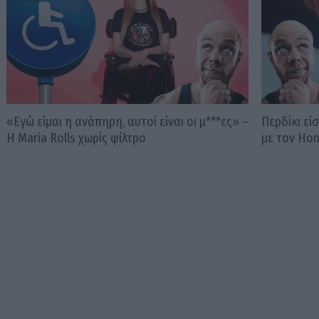
«Εγώ είμαι η ανάπηρη, αυτοί είναι οι μ***ες» –
Περδίκι εί
Η Maria Rolls χωρίς φίλτρο
με τον Ho