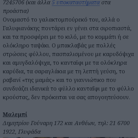
7245706 (και άλλα
5 υποκαταστήματα
στα
προάστια)
Ονομαστό το γαλακτομπούρεκό του, αλλά ο
Γαλυφιανάκης ποντάρει εν γένει στα σιροπιαστά,
και τα προσφέρει με το κιλό, με το κομμάτι ή σε
ολόκληρο ταψάκι. Ο μπακλαβάς με πολλές
στρώσεις φύλλου, πασπαλισμένου με καρυδόψιχα
και αμυγδαλόψιχα, το κανταϊφι με τα ολόκληρα
καρύδια, τα σαραγλάκια με τη λεπτή γεύση, το
ραβανί «της μαμάς» και το γιαννιώτικο που
συνδυάζει ιδανικά το φύλλο κανταΐφι με το φύλλο
κρούστας, δεν πρόκειται να σας απογοητεύσουν.
Μαλεμπί
Δημητρίου Γούναρη 172 και Ανθέων, τηλ: 21 6700
1922, Γλυφάδα