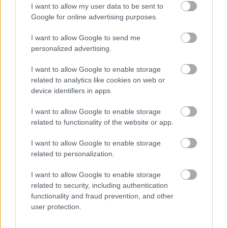
σάμαλι και πολλές ακόμα γεύσεις που δύσκολα θα
I want to allow my user data to be sent to
Google for online advertising purposes.
συναντήσετε αλλού στην Αθήνα.
I want to allow Google to send me
Γιούλια
personalized advertising.
Αλέκου Παναγούλη 74 και Μεσολογγίου 24, Νέα
I want to allow Google to enable storage
Ιωνία (τηλ: 210 2798351 / 210 2799766)
related to analytics like cookies on web or
device identifiers in apps.
I want to allow Google to enable storage
related to functionality of the website or app.
I want to allow Google to enable storage
related to personalization.
I want to allow Google to enable storage
related to security, including authentication
functionality and fraud prevention, and other
user protection.