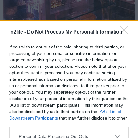
in2life -
Do Not Process My Personal Information
If you wish to opt-out of the sale, sharing to third parties, or
processing of your personal or sensitive information for
targeted advertising by us, please use the below opt-out
section to confirm your selection. Please note that after your
opt-out request is processed you may continue seeing
interest-based ads based on personal information utilized by
us or personal information disclosed to third parties prior to
your opt-out. You may separately opt-out of the further
disclosure of your personal information by third parties on the
IAB’s list of downstream participants. This information may
Σιροπιαστά στη σκιά της Ακρόπολης σερβίρει η
also be disclosed by us to third parties on the
IAB’s List of
Άρτεμις στη γειτονιά του Μακρυγιάννη, και θα
Downstream Participants
that may further disclose it to other
ήταν έγκλημα αν δεν δοκιμάσετε τον γιαννιώτικο
third parties.
μπακλαβά της – ή αν δεν πάρετε πακέτο για το
Please note that this website/app uses one or more Google
Personal Data Processing Opt Outs