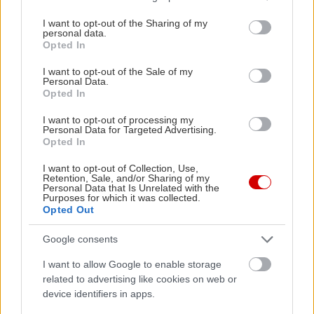
σπίτι.
services and may gather and store information including but
not limited to your visit or usage behaviour. You may click to
I want to opt-out of the Sharing of my
personal data.
grant or deny consent to Google and its third-party tags to
Opted In
Μελίτροπον
use your data for below specified purposes in below Google
Λεωφόρος Ηρακλείου 523, τηλ:2102820048, Νέο
consent section.
I want to opt-out of the Sale of my
Personal Data.
Ηράκλειο
Opted In
Στο εργαστήριο του Μελίτροπου τα σιροπιαστά
I want to opt-out of processing my
παρασκευάζονται με παραδοσιακό τρόπο, με
Personal Data for Targeted Advertising.
Opted In
στόχο να μας ταξιδέψουν γευστικά στην Ανατολή.
Δοκιμάστε τις σιροπιαστές φωλιές του σε
I want to opt-out of Collection, Use,
Retention, Sale, and/or Sharing of my
διάφορες γεύσεις (αγριοκέρασο, σοκολάτα,
Personal Data that Is Unrelated with the
Purposes for which it was collected.
πορτοκάλι, αμύγδαλο, κρέμα, καρύδα κ.α.),
Opted Out
σορμπέτ, «μαντηλάκια», «χανουμάκια» και
Google consents
«βαρελάκια» (γεμιστά γλυκά φύλλου),
καρυδοπαστάκια, σαραγλί, σεκερίμ, ινδιανάκια,
I want to allow Google to enable storage
related to advertising like cookies on web or
σεκέρ παρέ, κανταϊφι κρέμα, μπακλαβά,
device identifiers in apps.
λεμονόπιτα, τυλιχτό γαλακτομπούρεκο, ραβανί,