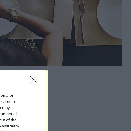
sonal or
ection to
ou may
 personal
out of the
 downstream