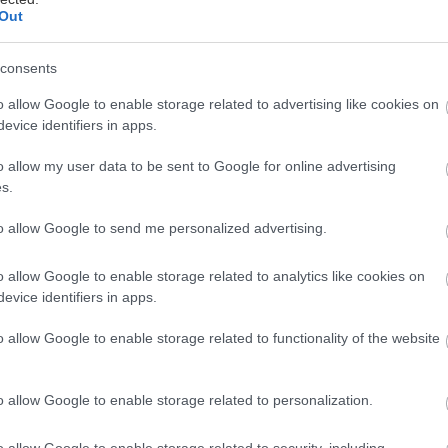
Out
ichelin συγκεντρώνουν πλέον τα αθηναϊκά εστιατόρ
consents
ν κορυφαίων γαστρονομικών διακρίσεων που πραγμ
. Τα αστέρια μοιράζονται έξι κορυφαία αθηναϊκά εστι
o allow Google to enable storage related to advertising like cookies on
evice identifiers in apps.
πάξια την πόλη στον γαστρονομικό χάρτη της Ευρώπ
o allow my user data to be sent to Google for online advertising
νέα είναι το
δεύτερο αστέρι για το εστιατόριο Fu
s.
ς Χιλιαδάκη και Νίκου Ρούσσου, και το
πρώτο αστέ
to allow Google to send me personalized advertising.
υ
Botrini’s
, του Έκτορα Μποτρίνι.
o allow Google to enable storage related to analytics like cookies on
έρια διατηρεί ανέπαφα η
Σπονδή
. Επίσης, το ένα αστ
evice identifiers in apps.
 τα προηγούμενα χρόνια διατηρούν το
Βαρούλκο
το
o allow Google to enable storage related to functionality of the website
Hytra
και
Γαλάζια Hytra
του Νίκου Καραθάνου –ο ο
γινε το 2010, στα 28 του χρόνια, ο νεότερος σεφ πο
o allow Google to enable storage related to personalization.
 στην ιστορία του θεσμού.
o allow Google to enable storage related to security, including