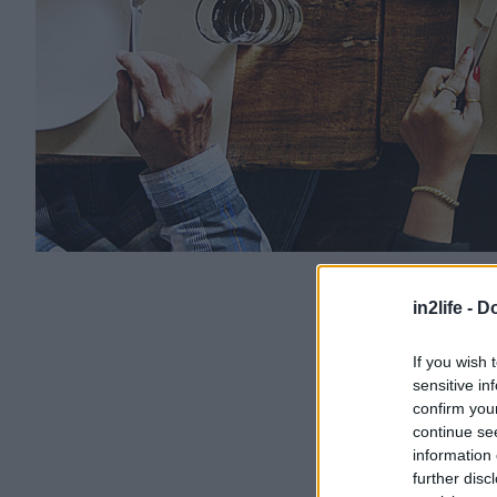
in2life -
Do
If you wish 
sensitive in
confirm you
continue se
information 
further disc