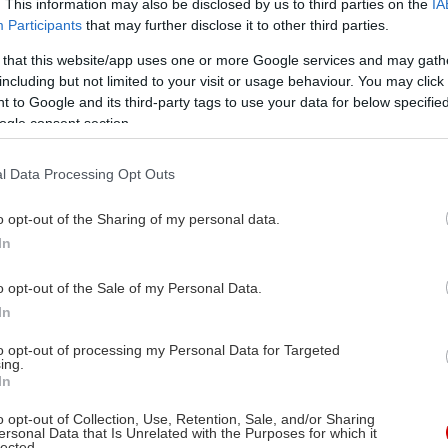
. This information may also be disclosed by us to third parties on the
IA
Participants
that may further disclose it to other third parties.
 that this website/app uses one or more Google services and may gath
including but not limited to your visit or usage behaviour. You may click 
 to Google and its third-party tags to use your data for below specifi
ogle consent section.
l Data Processing Opt Outs
o opt-out of the Sharing of my personal data.
In
o opt-out of the Sale of my Personal Data.
In
to opt-out of processing my Personal Data for Targeted
ing.
In
o opt-out of Collection, Use, Retention, Sale, and/or Sharing
ersonal Data that Is Unrelated with the Purposes for which it
lected.