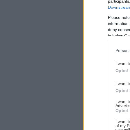
participants
Downstream 
Please note
information 
Αναζήτηση
deny consent
για...
in below Go
Persona
I want t
Opted 
I want t
Opted 
I want 
Advertis
Opted 
I want t
of my P
was col