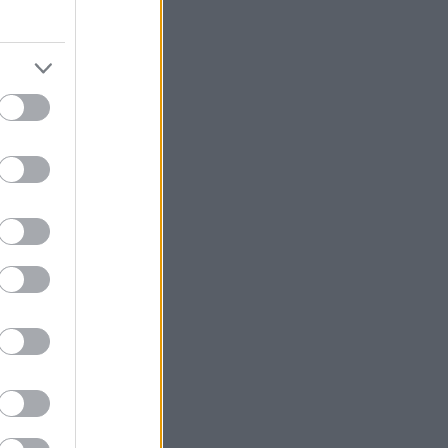
ια, μετά την
ατοποιήθηκε
ατόρια, τα
ης.
nky Gourmet
ρι
του
έρι που έχουν
υ Λευτέρη
ποίος αξίζει να
υ βραβεύτηκε με