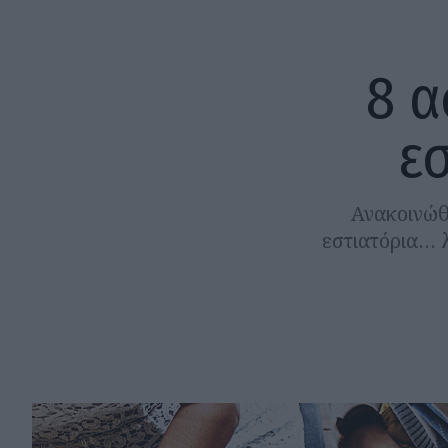
8 α
ε
Ανακοινώθη
εστιατόρια… 