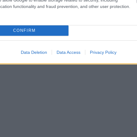
 για να δείτε αναλυτικά τα αστέρια Michelin για 
cation functionality and fraud prevention, and other user protection.
CONFIRM
Data Deletion
Data Access
Privacy Policy