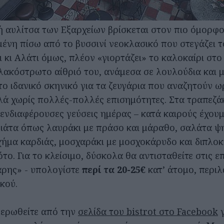
ή αυλίτσα των Εξαρχείων βρίσκεται στον πιο όμορφ
μένη πίσω από το βυσσινί νεοκλασικό που στεγάζει τ
ι κι Αλάτι όμως, πλέον «γιορτάζει» το καλοκαίρι στ
λακόστρωτο αίθριό του, ανάμεσα σε λουλούδια και 
ο ιδανικό σκηνικό για τα ζευγάρια που αναζητούν ω
ά χωρίς πολλές-πολλές επισημότητες. Στα τραπεζάκ
ενδιαφέρουσες γεύσεις ημέρας – κατά καιρούς έχουμ
ιάτα όπως λαυράκι με πράσο και μάραθο, σαλάτα 
ήμα καρδιάς, μοσχαράκι με μοσχοκάρυδο και διπλοκ
το. Για το κλείσιμο, δύσκολα θα αντισταθείτε στις ε
αρης» - υπολογίστε
περί τα 20-25€
κατ’ άτομο, περι
κού.
ημερωθείτε από την
σελίδα του bistrot στο Facebook
γ