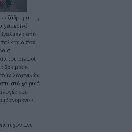
ο πεζόδρομο της
ο χειμερινό
ο βγαλμένο από
μπαλκόνια που
ραία
ια του bistrot
ε δοκιμάσει
ψητών λαχανικών
απνιστό χοιρινό
πιλογές του
λαμβανομένου
ια τυχόν live