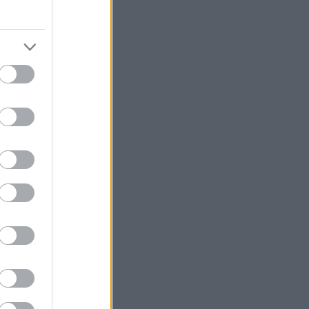
υ φιλιού/της
ια βραδιά που
τικά για δύο,
 περιστάσεις,
αλό φαγητό
εζέδες σε
ροτάσεις στην
ώς πιο
ίπαμε, όταν
ρίνια για τις
λογές, όπως τα