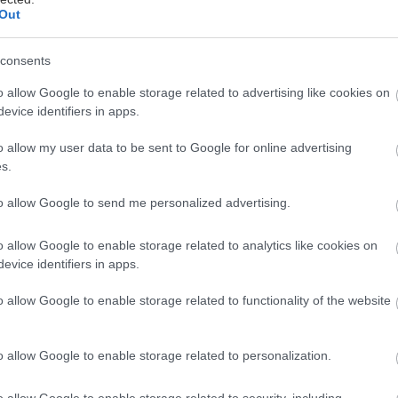
Out
τική ομάδα του in2life
consents
βού. Η επέτειος της γνωριμίας/του γάμου/του πρώτο
o allow Google to enable storage related to advertising like cookies on
evice identifiers in apps.
άντησης. Η Ημέρα του Αγίου Βαλεντίνου. Ή απλώς μ
ε με το άλλο σας μισό για ρομαντικό δείπνο αποκλεισ
o allow my user data to be sent to Google for online advertising
 σας τις έγνοιες. Για οποιαδήποτε από τις παραπάνω
s.
α κατάλληλα μέρη στην Αθήνα για να απολαύσετε κ
to allow Google to send me personalized advertising.
ν άλλον.
o allow Google to enable storage related to analytics like cookies on
, δεν είμαστε εναντίον των εξόδων για… κοψίδια ή μ
evice identifiers in apps.
ι –ίσα-ίσα, θα βρείτε πολλές τέτοιες οικονομικές π
o allow Google to enable storage related to functionality of the website
ου in2life
– αλλά σε ειδικές περιστάσεις, κάτι ελαφρ
ν έβλαψε κανέναν. Ίσως μόνο την τσέπη μας –αλλά ε
o allow Google to enable storage related to personalization.
περνά ο έρωτας (και αντιστρόφως), αφήνουμε την γκ
μές κατά μέρους και φροντίζουμε να εντοπίσουμε επι
o allow Google to enable storage related to security, including