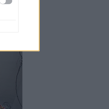
α να ζήσετε το