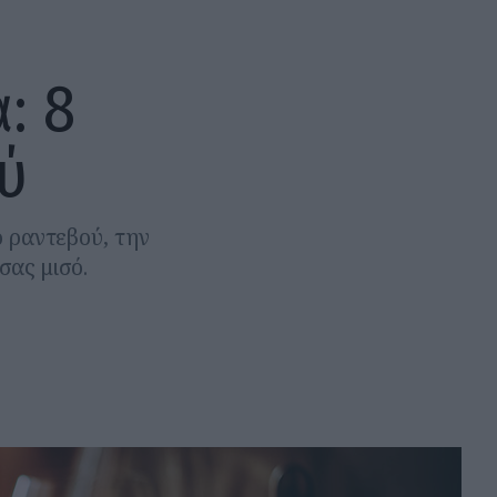
: 8
ύ
 ραντεβού, την
σας μισό.