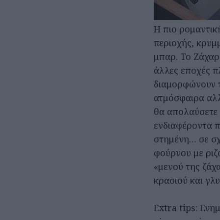
Η πιο ρομαντικ
περιοχής, κρυμ
μπαρ. Το Ζάχαρ
άλλες εποχές π
διαμορφώνουν τ
ατμόσφαιρα αλλ
θα απολαύσετε 
ενδιαφέροντα π
στημένη… σε σχ
φούρνου με ριζό
«μενού της ζάχ
κρασιού και γλυ
Extra tips: Εν