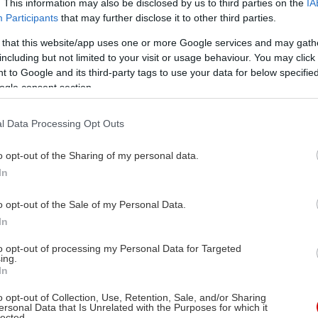
. This information may also be disclosed by us to third parties on the
IA
Participants
that may further disclose it to other third parties.
 that this website/app uses one or more Google services and may gath
including but not limited to your visit or usage behaviour. You may click 
 to Google and its third-party tags to use your data for below specifi
ogle consent section.
l Data Processing Opt Outs
o opt-out of the Sharing of my personal data.
In
o opt-out of the Sale of my Personal Data.
In
to opt-out of processing my Personal Data for Targeted
ing.
In
o opt-out of Collection, Use, Retention, Sale, and/or Sharing
ersonal Data that Is Unrelated with the Purposes for which it
lected.