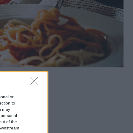
sonal or
ection to
ou may
 personal
out of the
 downstream