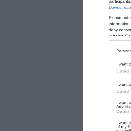
participants
Downstream 
Please note
information 
Αναζήτηση
deny consent
για...
in below Go
Persona
I want t
Opted 
I want t
Opted 
I want 
Advertis
Opted 
I want t
of my P
was col