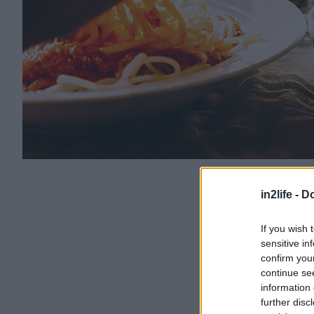
in2life -
Do
If you wish 
sensitive in
confirm you
continue se
information 
further disc