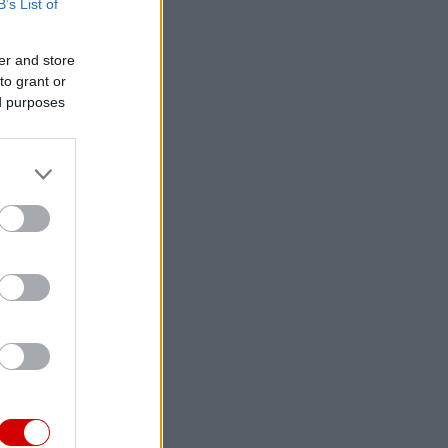
B’s List of
er and store
to grant or
ed purposes