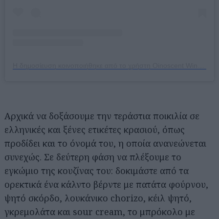
Η δημοσίευση κοινοποιήθηκε από το χρήστη Oinoscent Wine • Food • Cellar (@oinoscent)
Αρχικά να δοξάσουμε την τεράστια ποικιλία σε
ελληνικές και ξένες ετικέτες κρασιού, όπως
προδίδει και το όνομά του, η οποία ανανεώνεται
συνεχώς. Σε δεύτερη φάση να πλέξουμε το
εγκώμιο της κουζίνας του: δοκιμάστε από τα
ορεκτικά ένα κάλντο βέρντε με πατάτα φούρνου,
ψητό σκόρδο, λουκάνικο chorizo, κέιλ ψητό,
γκρεμολάτα και sour cream, το μπρόκολο με