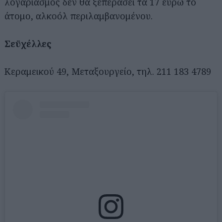
λογαριασμός δεν θα ξεπεράσει τα 17 ευρώ το
άτομο, αλκοόλ περιλαμβανομένου.
Σεϋχέλλες
Κεραμεικού 49, Μεταξουργείο, τηλ. 211 183 4789