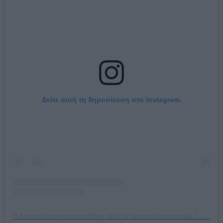
Δείτε αυτή τη δημοσίευση στο Instagram.
Η δημοσίευση κοινοποιήθηκε από το χρήστη sousourada (@sousourada_wine_gastro_bar)