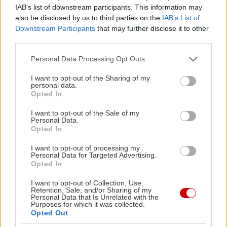
IAB’s list of downstream participants. This information may
also be disclosed by us to third parties on the
IAB’s List of
Downstream Participants
that may further disclose it to other
third parties.
Please note that this website/app uses one or more Google
Personal Data Processing Opt Outs
services and may gather and store information including but
not limited to your visit or usage behaviour. You may click to
I want to opt-out of the Sharing of my
personal data.
grant or deny consent to Google and its third-party tags to
Opted In
use your data for below specified purposes in below Google
consent section.
I want to opt-out of the Sale of my
Personal Data.
Opted In
I want to opt-out of processing my
Personal Data for Targeted Advertising.
Δείτε αυτή τη δημοσίευση στο Instagram.
Opted In
I want to opt-out of Collection, Use,
Retention, Sale, and/or Sharing of my
Personal Data that Is Unrelated with the
Purposes for which it was collected.
Opted Out