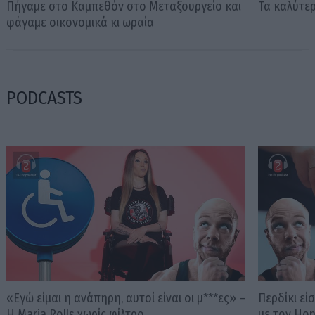
Πήγαμε στο Καμπεθόν στο Μεταξουργείο και
Τα καλύτε
φάγαμε οικονομικά κι ωραία
PODCASTS
«Εγώ είμαι η ανάπηρη, αυτοί είναι οι μ***ες» –
Περδίκι εί
Η Maria Rolls χωρίς φίλτρο
με τον Ho