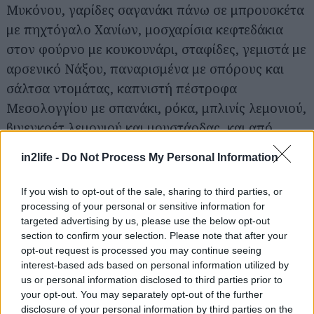
Μυκόνου, γαρίδες σαγανάκι πάνω σε μπρουσκέτα
με πηχτόγαλο Χανίων, μοσχαρίσια κεφτεδάκια
στον φούρνο με κουκουνάρι, σταφίδες, γεμιστά με
αρσενικό Νάξου, παναρισμένα με σπόρους και
σάλτσα ντομάτας, καπνιστή πέστροφα
Μεσολογγίου με σπανάκι, ρόκα, μπλινίς λεμονιού,
βινεγκρέτ λεμονιού και μουστάρδας, και από
κυρίως, ψαρονέφρι με γλυκοπικάντικη σάλτσα,
in2life -
Do Not Process My Personal Information
μεσογειακή σαλάτα και πατάτα ψητή με
πηχτόγαλο Χανίων. Για ένα δημιουργικό
If you wish to opt-out of the sale, sharing to third parties, or
τσιμπολόγημα με ποτήρι κρασί, υπολογίστε περί
processing of your personal or sensitive information for
targeted advertising by us, please use the below opt-out
τα 30 ευρώ το άτομο.
section to confirm your selection. Please note that after your
opt-out request is processed you may continue seeing
Γρανάδα
interest-based ads based on personal information utilized by
us or personal information disclosed to third parties prior to
your opt-out. You may separately opt-out of the further
Μιλτιάδου 11, Μοναστηράκι, τηλ. 21 0325 0090
disclosure of your personal information by third parties on the