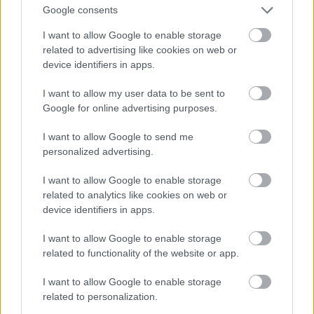
Google consents
I want to allow Google to enable storage
related to advertising like cookies on web or
device identifiers in apps.
Η δημοσίευση κοινοποιήθηκε από το χρήστη Γρανάδα (@granadakafeneio)
I want to allow my user data to be sent to
Google for online advertising purposes.
I want to allow Google to send me
Στην πεζοδρομημένη Μιλτιάδου η ομάδα του
personalized advertising.
Praxitelous Bar αναλαμβάνει να μας μυήσει σε
ένα ενδιαφέρον fusion ισπανικής και ελληνικής
I want to allow Google to enable storage
related to analytics like cookies on web or
κουζίνας μέσα από πρωτότυπους και
device identifiers in apps.
αλλοπρόσαλλους μεζέδες. Στο γκουρμέ αυτό
καφενείο/ρακάδικο δοκιμάζουμε γαύρο μαρινέ με
I want to allow Google to enable storage
related to functionality of the website or app.
σάλτσα ντομάτας και μαρμελάδα κάπαρη, χτένια
με κους-κους, χειροποίητες κροκέτες αρνιού με
I want to allow Google to enable storage
μετσοβόνε και γιαούρτι με κύμινο, εμπανάδας
related to personalization.