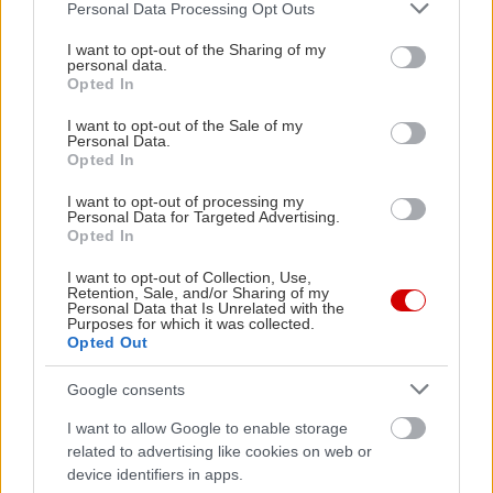
Please note that this website/app uses one or more Google
Personal Data Processing Opt Outs
services and may gather and store information including but
not limited to your visit or usage behaviour. You may click to
I want to opt-out of the Sharing of my
personal data.
grant or deny consent to Google and its third-party tags to
Opted In
use your data for below specified purposes in below Google
consent section.
I want to opt-out of the Sale of my
Tips
Personal Data.
Opted In
Είναι σίγουρο πως το κοτόπουλο με πέτσα και
I want to opt-out of processing my
Personal Data for Targeted Advertising.
κόκαλα κάνει τον ζωμό σαφώς πιο εύγευστο
Opted In
αλλά και πιο λιπαρό. Υπάρχουν οι εξής
I want to opt-out of Collection, Use,
εναλλακτικές : Πρώτον, μόλις σουρώσετε τον
Retention, Sale, and/or Sharing of my
Personal Data that Is Unrelated with the
ζωμό να τον αφήσετε να κρυώσει εντελώς και
Purposes for which it was collected.
με τρυπητή κουτάλα να αφαιρέσετε το λίπος
Opted Out
που θα έχει σχηματιστεί στην επιφάνεια. Σε
Google consents
αυτή την περίπτωση μπορείτε να προσθέσετε
I want to allow Google to enable storage
λίγες σταγόνες ωμό ελαιόλαδο στο κάθε
related to advertising like cookies on web or
πιάτο. Δεύτερον, να χρησιμοποιήσετε φιλέτα
device identifiers in apps.