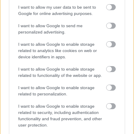
από στήθος ή/και μπούτι χωρίς κόκαλα και
I want to allow my user data to be sent to
πέτσα, αυξάνοντας λίγο τα αρωματικά.
Google for online advertising purposes.
Ο λόγος για τον οποίο λέω να προσθέσετε
I want to allow Google to send me
τους μαραθόσπορους και τους κόκκους
personalized advertising.
πιπεριού αφού έχετε ξαφρίσει τον ζωμό, είναι
γιατί αν τους βάλετε από την αρχή, οι
I want to allow Google to enable storage
related to analytics like cookies on web or
περισσότεροι θα κολλήσουν πάνω στην
device identifiers in apps.
τρυπητή κουτάλα μαζί με τον αφρό και
αναγκαστικά θα πεταχτούν.
I want to allow Google to enable storage
related to functionality of the website or app.
Αντί για κριθαράκι μπορείτε να βάλετε κάποιο
άλλο μικρό ζυμαρικό όπως κουσκούς ή
I want to allow Google to enable storage
τραχανά. Ταιριάζει και το ρύζι (αναποφλοίωτο
related to personalization.
καστανό ή άγριο, ακόμα και λευκό, αλλά είναι
I want to allow Google to enable storage
προτιμότερο να αποφύγετε το parboiled γιατί
related to security, including authentication
έχει την μικρότερη διατροφική αξία από όλα).
functionality and fraud prevention, and other
user protection.
Το ρύζι, κυρίως το καστανό κι ακόμη