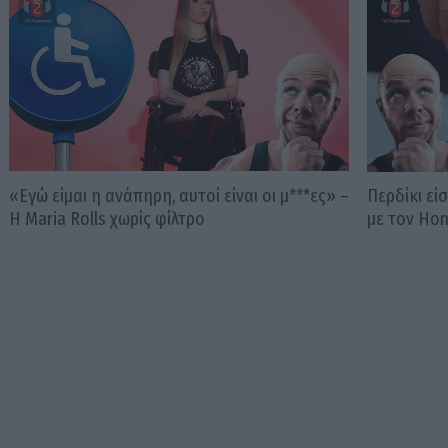
«Εγώ είμαι η ανάπηρη, αυτοί είναι οι μ***ες» –
Περδίκι εί
Η Maria Rolls χωρίς φίλτρο
με τον Ho