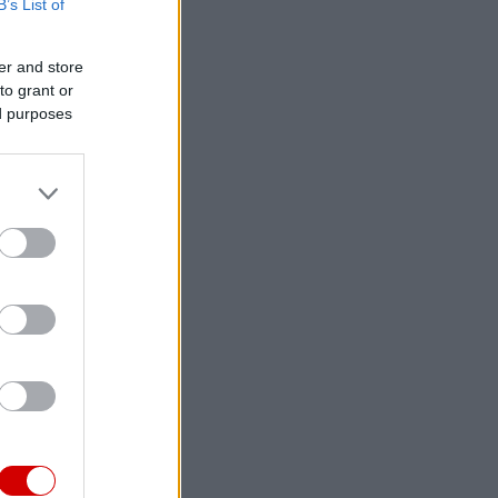
B’s List of
er and store
to grant or
ed purposes