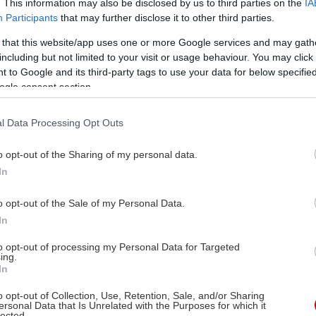
. This information may also be disclosed by us to third parties on the
IA
Participants
that may further disclose it to other third parties.
 that this website/app uses one or more Google services and may gath
including but not limited to your visit or usage behaviour. You may click 
 to Google and its third-party tags to use your data for below specifi
ogle consent section.
l Data Processing Opt Outs
o opt-out of the Sharing of my personal data.
In
o opt-out of the Sale of my Personal Data.
In
to opt-out of processing my Personal Data for Targeted
ing.
In
o opt-out of Collection, Use, Retention, Sale, and/or Sharing
ersonal Data that Is Unrelated with the Purposes for which it
lected.