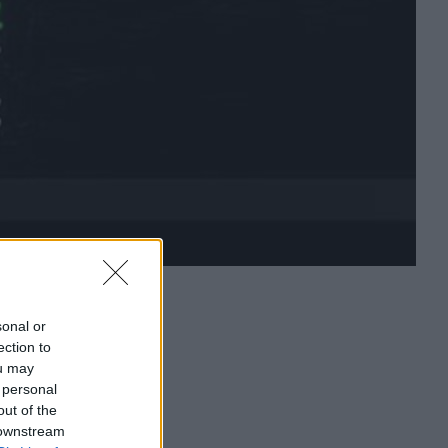
sonal or
ection to
ou may
 personal
out of the
 downstream