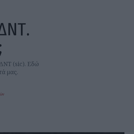
ΔΝΤ.
;
ΔΝΤ (sic). Εδώ
τά μας.
ρών