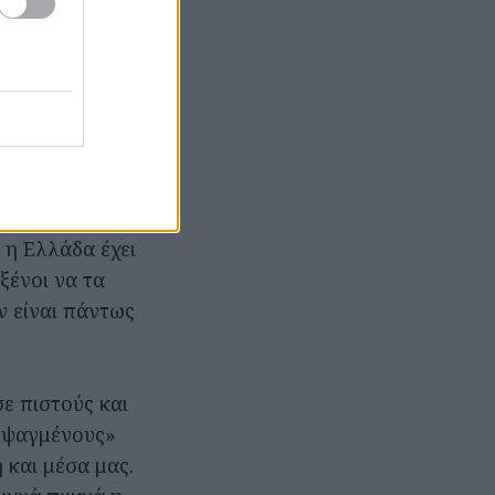
την Ελλάδα μας
ύει ότι «αν
ημα στο ΔΝΤ και
πήγαινε να
ι η Ελλάδα έχει
ξένοι να τα
ν είναι πάντως
σε πιστούς και
 «ψαγμένους»
 και μέσα μας.