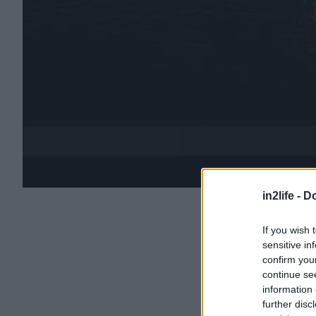
in2life -
Do
If you wish 
sensitive in
confirm you
continue se
information 
further disc