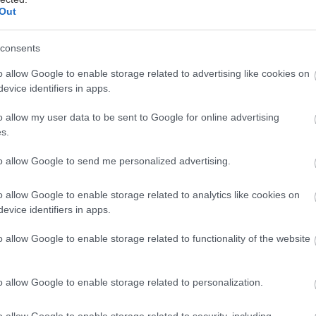
Out
consents
ρών για τα ιερά γυαλιά του Παΐσιου που εκτέθηκα
o allow Google to enable storage related to advertising like cookies on
και προσέλκυσαν πιστούς, οι οποίοι γύρεψαν λίγη θε
evice identifiers in apps.
ί κατά αυτής της κάστας των άμυαλων και συνάμα π
 ασπάζεται την πάσα βλακεία προκειμένου να πιστέψε
o allow my user data to be sent to Google for online advertising
s.
ον παράδεισο.
to allow Google to send me personalized advertising.
social media είδα μήνυμα που με πληροφόρησε ότι 
o allow Google to enable storage related to analytics like cookies on
α πληρώνουμε φόρους και δάνεια το ΔΝΤ θα καταστ
evice identifiers in apps.
ένα μήνυμα που κυκλοφορεί δίκην «ατάκας» και προτρ
μποϋκοτάρουν την εκπλήρωση των οφειλών τους.
o allow Google to enable storage related to functionality of the website
ρέφει σκόπιμα την Ελλάδα για να ξεπουληθούν τα 
o allow Google to enable storage related to personalization.
ενημερώσει ακριβώς πριν το ίδιο μήνυμα, παίζοντας μ
o allow Google to enable storage related to security, including