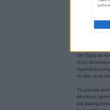
αυτοεικόνα του
authenti
δεν υπάρχει πο
Υπάρχει κόσμος 
συνεργαζόμαστα
συλλήβδην στου
προσκυνήσει τ
Δεν ξέρω αν το 
πολύ πλούσια κο
εκμεταλλευτούμε
το ίδιο, είναι 
Το μήνυμα αυτό 
άπιστους, αρισ
και ψαρωμένους