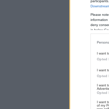
participants
Downstream 
Please note
information 
Αναζήτηση
deny consent
για...
in below Go
Persona
I want t
Opted 
I want t
Opted 
I want 
Advertis
Opted 
I want t
of my P
was col