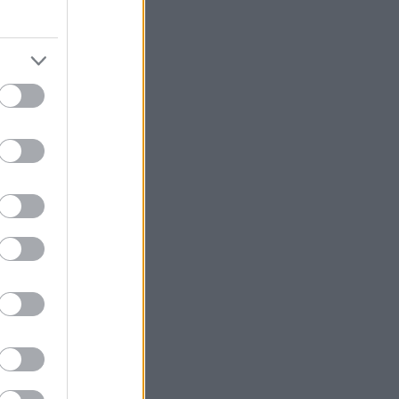
ν σε προσκύνημα
ία φώτιση. Τότε
ιστών
ι ότι κλείνει
«Αν
ραφεί».
έπει τους
κοιτάσματά
ε την εθνική