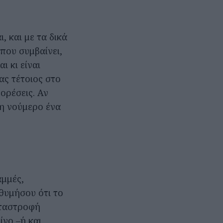
, και με τα δικά
 που συμβαίνει,
 κι είναι
ας τέτοιος στο
ορέσεις. Αν
 η νούμερο ένα
αμμές,
 θυμήσου ότι το
αταστροφή
ίγο –ή και