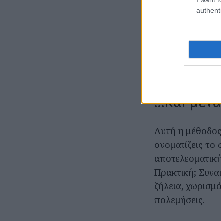
Δεν είναι αληθι
authenti
αποστασιοποιημ
ειλικρινά στο 
ερώτημα, εκείν
αυτή την στιγμή
sequel του: «σε
…Και μετά
Αυτή η μέθοδος
ονοματίζεις το
αποτελεσματική 
Πρακτική; Συναι
ζήλεια, χωρισμό
πολεμήσεις.