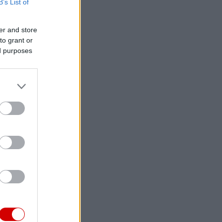
B’s List of
er and store
to grant or
ed purposes