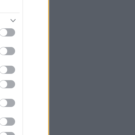
 Ειδικά όταν τα
 ο κάβουρας, τι
 επίσης. Δεν
παραμένεις
σου υγεία, όσο
η έμφυτη