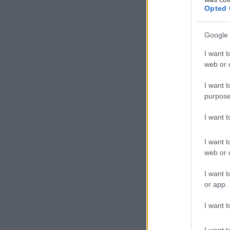
Opted 
Google 
I want t
web or d
Μ
I want t
purpose
I want 
I want t
ψύχραιμος/η σε 
web or d
και σε εκείνη 
ικανότητα, ιδού
I want t
or app.
Αξιολόγη
I want t
I want t