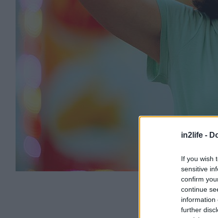
in2life -
Do
If you wish 
sensitive in
confirm you
continue se
information 
further disc