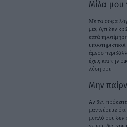
Μίλα μου 
Με τα σοφά λόγι
μας ό,τι δεν κό
κατά προτίμηση
υποστηρικτικοί 
άμεσο περιβάλλο
έχεις και την ο
λύση σου.
Μην παίρν
Αν δεν πρόκειτα
μαντεύουμε ότι 
μυαλό σου δεν 
χτυπά, δεν χρει