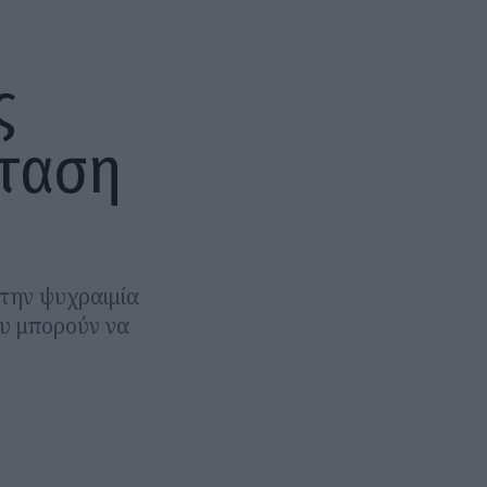
ς
σταση
την ψυχραιμία
ου μπορούν να