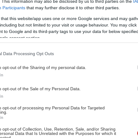
. This information may also be disclosed by us to third parties on the
IA
Participants
that may further disclose it to other third parties.
 that this website/app uses one or more Google services and may gath
including but not limited to your visit or usage behaviour. You may click 
 to Google and its third-party tags to use your data for below specifi
ogle consent section.
l Data Processing Opt Outs
o opt-out of the Sharing of my personal data.
In
o opt-out of the Sale of my Personal Data.
In
to opt-out of processing my Personal Data for Targeted
ing.
In
o opt-out of Collection, Use, Retention, Sale, and/or Sharing
ersonal Data that Is Unrelated with the Purposes for which it
lected.