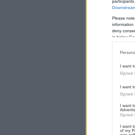
participants
Downstream 
Please note
information 
Αναζήτηση
deny consent
για...
in below Go
Persona
I want t
Opted 
I want t
Opted 
I want 
Advertis
Opted 
I want t
of my P
was col