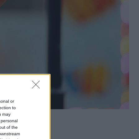
sonal or
ection to
ou may
 personal
out of the
 downstream