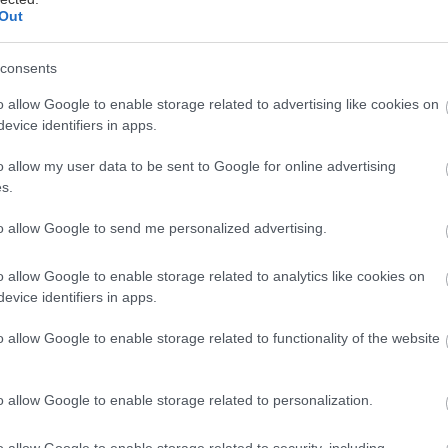
Out
consents
o allow Google to enable storage related to advertising like cookies on
evice identifiers in apps.
o allow my user data to be sent to Google for online advertising
εγάλο πράγμα η ψυχραιμία, δεν τη διαθέτουν όλοι.
s.
πράγματα ζορίζουν, εκεί είναι που φαίνεται τι είναι
είναι το ζουμί του, και τι είναι κι ο χαρακτήρας σου
to allow Google to send me personalized advertising.
είναι, όμως, μόνο αυτό το ζήτημα: Αν μπορείς να 
o allow Google to enable storage related to analytics like cookies on
καταστάσεις κρίσης, κάνεις καλό τόσο στην ψυχική 
evice identifiers in apps.
των γύρω σου. Αν δεν γεννήθηκες με τη σπάνια ετούτ
 ορισμένοι τρόποι να την καλλιεργήσεις.
o allow Google to enable storage related to functionality of the website
σε την κατάσταση…
o allow Google to enable storage related to personalization.
o allow Google to enable storage related to security, including