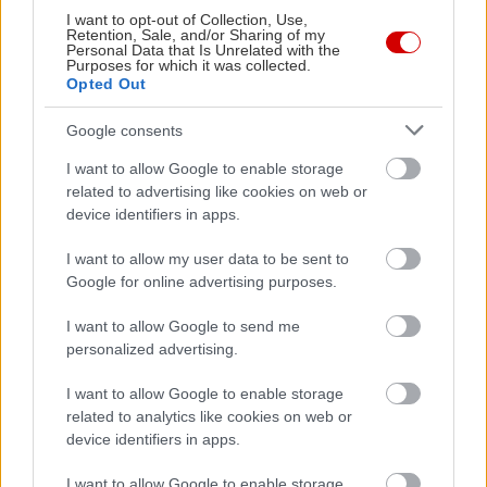
I want to opt-out of Collection, Use,
υπόθεση πολλών χωριών. Στις 15 Αυγούστου,
Retention, Sale, and/or Sharing of my
Personal Data that Is Unrelated with the
πανηγύρια της Κοιμήσεως της Θεοτόκου γίνονται
Purposes for which it was collected.
στο Απέρι, στις Πυλές, στις Μενετές, στην Όλυμπο
Opted Out
και στο Μασούρι.
Google consents
I want to allow Google to enable storage
Εδώ το καλό είναι πως μπορείς να διαλέξεις την
related to advertising like cookies on web or
ατμόσφαιρα που σου ταιριάζει: από τα πιο
device identifiers in apps.
ζωντανά χωριά του νησιού μέχρι την εντυπωσιακή
I want to allow my user data to be sent to
Όλυμπο, όπου η τοπική παράδοση εξακολουθεί
Google for online advertising purposes.
να έχει ξεχωριστό βάρος.
I want to allow Google to send me
personalized advertising.
Δες περισσότερα πανηγύρια εδώ.
I want to allow Google to enable storage
Χάλκη
: Tο πανηγύρι της Παναγίας της Χωριανής
related to analytics like cookies on web or
device identifiers in apps.
Αν είσαι για τα πανηγύρια, τότε αξίζει να πας στη
I want to allow Google to enable storage