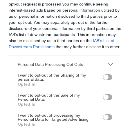
Στην Αστυπάλαια, το μεγαλύτερο πανηγύρι του
opt-out request is processed you may continue seeing
καλοκαιριού κρατά τρεις μέρες. Από τις 14 έως τις
interest-based ads based on personal information utilized by
16 Αυγούστου, η Παναγία Πορταΐτισσα στη Χώρα
us or personal information disclosed to third parties prior to
your opt-out. You may separately opt-out of the further
γίνεται το κέντρο της γιορτής, με το γλέντι να
disclosure of your personal information by third parties on the
ξεκινά από την παραμονή μετά τον εσπερινό.
IAB’s list of downstream participants. This information may
also be disclosed by us to third parties on the
IAB’s List of
Downstream Participants
that may further disclose it to other
Ανήμερα του Δεκαπενταύγουστου, η παράδοση
third parties.
θέλει το λαμπριανό, το γεμιστό αρνί που
Please note that this website/app uses one or more Google
ετοιμάζεται ειδικά για τη γιορτή, να έχει την
Personal Data Processing Opt Outs
services and may gather and store information including but
τιμητική του. Στις εκδηλώσεις ακολουθούν
not limited to your visit or usage behaviour. You may click to
I want to opt-out of the Sharing of my
personal data.
διάφορα δρώμενα στον Πέρα Γιαλό.
grant or deny consent to Google and its third-party tags to
Opted In
use your data for below specified purposes in below Google
consent section.
I want to opt-out of the Sale of my
Δες περισσότερα εδώ.
Personal Data.
Opted In
Κάρπαθος
: Δεκαπενταύγουστος στα χωριά
I want to opt-out of processing my
Personal Data for Targeted Advertising.
Opted In
Στην Κάρπαθο, ο Δεκαπενταύγουστος είναι