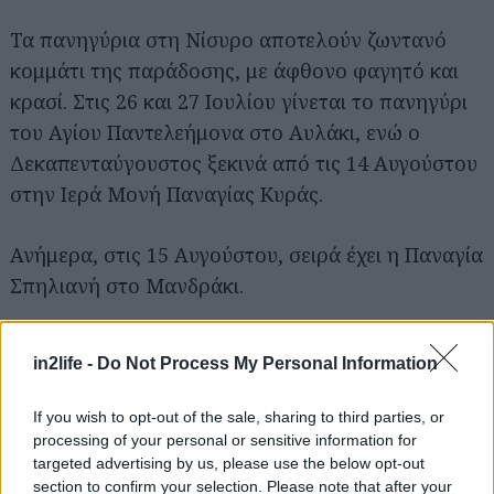
Τα πανηγύρια στη Νίσυρο αποτελούν ζωντανό
κομμάτι της παράδοσης, με άφθονο φαγητό και
κρασί. Στις 26 και 27 Ιουλίου γίνεται το πανηγύρι
του Αγίου Παντελεήμονα στο Αυλάκι, ενώ ο
Δεκαπενταύγουστος ξεκινά από τις 14 Αυγούστου
στην Ιερά Μονή Παναγίας Κυράς.
Ανήμερα, στις 15 Αυγούστου, σειρά έχει η Παναγία
Σπηλιανή στο Μανδράκι.
Περισσότερα εδώ.
in2life -
Do Not Process My Personal Information
Αστυπάλαια
: Τριήμερο στην Παναγία
If you wish to opt-out of the sale, sharing to third parties, or
Πορταΐτισσα
processing of your personal or sensitive information for
targeted advertising by us, please use the below opt-out
section to confirm your selection. Please note that after your