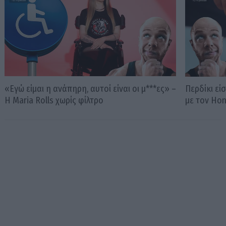
«Εγώ είμαι η ανάπηρη, αυτοί είναι οι μ***ες» –
Περδίκι εί
Η Maria Rolls χωρίς φίλτρο
με τον Ho