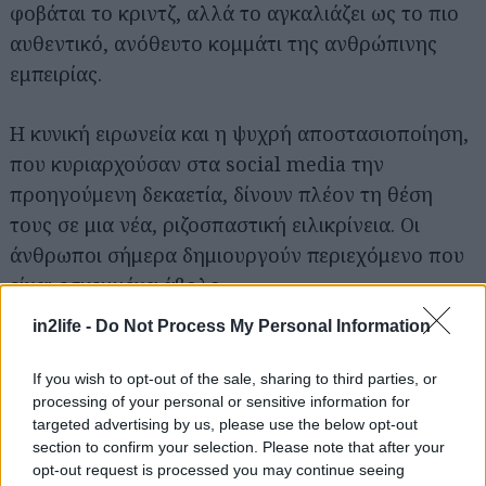
φοβάται το κριντζ, αλλά το αγκαλιάζει ως το πιο
Αναζήτηση
αυθεντικό, ανόθευτο κομμάτι της ανθρώπινης
για...
εμπειρίας.
Η κυνική ειρωνεία και η ψυχρή αποστασιοποίηση,
που κυριαρχούσαν στα social media την
προηγούμενη δεκαετία, δίνουν πλέον τη θέση
τους σε μια νέα, ριζοσπαστική ειλικρίνεια. Οι
άνθρωποι σήμερα δημιουργούν περιεχόμενο που
είναι εσκεμμένα άβολο.
in2life -
Do Not Process My Personal Information
Δεν το κάνουν επειδή δεν καταλαβαίνουν πώς
φαίνονται στους άλλους, αλλά επειδή αρνούνται
If you wish to opt-out of the sale, sharing to third parties, or
processing of your personal or sensitive information for
συνειδητά να υποταχθούν στη δικτατορία του να
targeted advertising by us, please use the below opt-out
δείχνουν διαρκώς αψεγάδιαστοι, επιτηδευμένοι
section to confirm your selection. Please note that after your
και «σοβαροί».
opt-out request is processed you may continue seeing