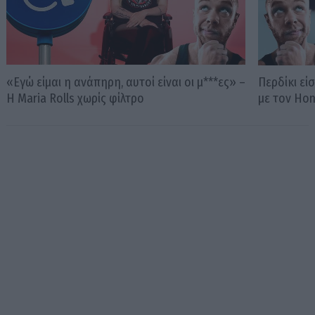
«Εγώ είμαι η ανάπηρη, αυτοί είναι οι μ***ες» –
Περδίκι εί
Η Maria Rolls χωρίς φίλτρο
με τον Ho