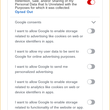
όπου τα πάντα είναι κριντζ, κανένας δεν είναι
Retention, Sale, and/or Sharing of my
Personal Data that Is Unrelated with the
πραγματικά κριντζ.
Purposes for which it was collected.
Opted Out
Και αυτή η διαπίστωση είναι ίσως η πιο
Google consents
αναζωογονητική, λυτρωτική αλήθεια που μας
I want to allow Google to enable storage
χάρισε η σύγχρονη διαδικτυακή κουλτούρα,
related to advertising like cookies on web or
device identifiers in apps.
επιτρέποντάς μας επιτέλους να είμαστε
άνθρωποι, με όλες τις υπέροχες και άβολες
I want to allow my user data to be sent to
ατέλειές μας.
Google for online advertising purposes.
I want to allow Google to send me
personalized advertising.
I want to allow Google to enable storage
related to analytics like cookies on web or
device identifiers in apps.
I want to allow Google to enable storage
related to functionality of the website or app.