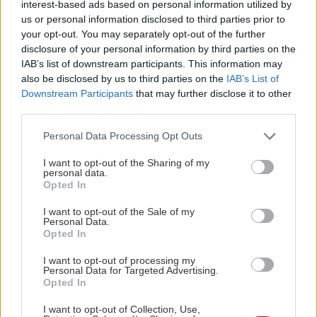
interest-based ads based on personal information utilized by
us or personal information disclosed to third parties prior to
Γίνε κι εσύ λίγο κριντζ
your opt-out. You may separately opt-out of the further
disclosure of your personal information by third parties on the
Αν το καλοσκεφτείς, αυτή η πολιτισμική μεταβολή
IAB’s list of downstream participants. This information may
also be disclosed by us to third parties on the
IAB’s List of
είναι βαθιά θεραπευτική για τη δική σου
Downstream Participants
that may further disclose it to other
ψυχολογία. Σου αφαιρεί το ασήκωτο βάρος της
third parties.
διαρκούς αυτολογοκρισίας. Σου επιτρέπει να
Please note that this website/app uses one or more Google
Personal Data Processing Opt Outs
αποτύχεις, να εκτεθείς, να κάνεις ένα ανόητο
services and may gather and store information including but
αστείο ή να εκφράσεις ένα άγουρο και βαθιά
not limited to your visit or usage behaviour. You may click to
I want to opt-out of the Sharing of my
personal data.
grant or deny consent to Google and its third-party tags to
ειλικρινές συναίσθημα μιας ένοχης έως τώρα
Opted In
use your data for below specified purposes in below Google
απόλαυσης χωρίς τον διαρκή, παραλυτικό τρόμο
consent section.
I want to opt-out of the Sale of my
της κοινωνικής καταδίκης.
Personal Data.
Opted In
Το Post-Κριντζ κήρυξε ουσιαστικά τη λήξη ενός
I want to opt-out of processing my
Personal Data for Targeted Advertising.
κουραστικού, αέναου πολέμου ψηφιακών
Opted In
επικρίσεων. Μέσα σε ένα ψηφιακό περιβάλλον
I want to opt-out of Collection, Use,