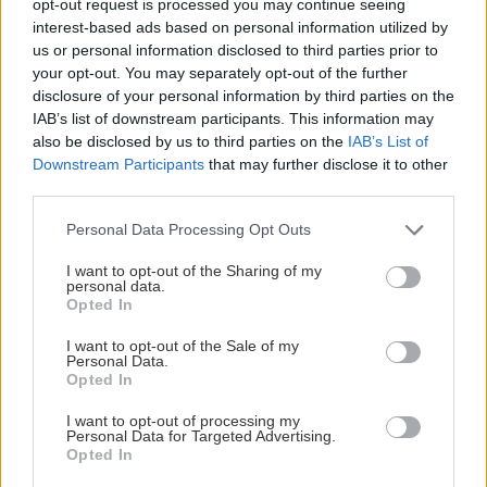
opt-out request is processed you may continue seeing
interest-based ads based on personal information utilized by
us or personal information disclosed to third parties prior to
your opt-out. You may separately opt-out of the further
disclosure of your personal information by third parties on the
IAB’s list of downstream participants. This information may
also be disclosed by us to third parties on the
IAB’s List of
Downstream Participants
that may further disclose it to other
third parties.
Όπως θα κατάλαβες από τα κόστη, ένας ακόμη
Please note that this website/app uses one or more Google
Personal Data Processing Opt Outs
λόγος που ο Λούης παραμένει τόσο δημοφιλής
services and may gather and store information including but
not limited to your visit or usage behaviour. You may click to
I want to opt-out of the Sharing of my
είναι ότι, σε μια εποχή που όλα έχουν πάρει την
personal data.
grant or deny consent to Google and its third-party tags to
ανηφόρα, έχει κρατήσει τις τιμές του σε λογικά
Opted In
use your data for below specified purposes in below Google
επίπεδα – αν και ελαφρώς αυξημένες σε σχέση με
consent section.
I want to opt-out of the Sale of my
Personal Data.
πέρσι, τι να κάνει κι αυτός;
Opted In
I want to opt-out of processing my
Τα πιατάκια είναι μικρά αλλά χορταστικά, η
Personal Data for Targeted Advertising.
λογική είναι του μοιράσματος και ο λογαριασμός
Opted In