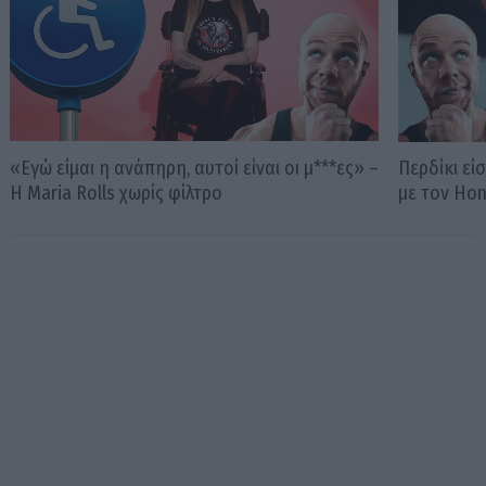
«Εγώ είμαι η ανάπηρη, αυτοί είναι οι μ***ες» –
Περδίκι εί
Η Maria Rolls χωρίς φίλτρο
με τον Ho