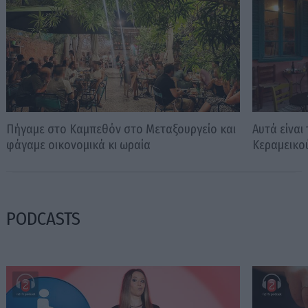
Πήγαμε στο Καμπεθόν στο Μεταξουργείο και
Αυτά είναι
φάγαμε οικονομικά κι ωραία
Κεραμεικο
PODCASTS