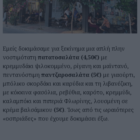
Εμείς δοκιμάσαμε για ξεκίνημα μια απλή πλην
νοστιμότατη
πατατοσαλάτα (4,50€)
με
κρεμμυδάκι ψιλοκομμένο, ρίγανη και μαϊντανό,
πεντανόστιμη
παντζαροσαλάτα (5€)
με γιαούρτι,
μπόλικο σκορδάκι και καρύδια και τη λιβανέζικη,
με κόκκινα φασόλια, ρεβύθια, καρότο, κρεμμύδι,
καλαμπόκι και πιπεριά Φλωρίνης, λουσμένη σε
κρέμα βαλσάμικου
(5€)
. Ίσως από τις ωραιότερες
«οσπριάδες» που έχουμε δοκιμάσει έξω.