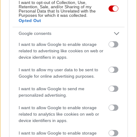
βγαίνει ανθρώπινος, ειδικά αν σκεφτείς πόσο
I want to opt-out of Collection, Use,
Retention, Sale, and/or Sharing of my
σπάνιο είναι πλέον να τρως, να πίνεις και να μη
Personal Data that Is Unrelated with the
Purposes for which it was collected.
σε πιάνει ταχυπαλμία όταν έρχεται η απόδειξη.
Opted Out
Εμείς για όλα τα παραπάνω που είδες δώσαμε
48€
Google consents
για δύο άτομα
και φύγαμε χορτασμένοι και
I want to allow Google to enable storage
πιωμένοι, αλλά και με
12-15€ το άτομο
, μπορείς
related to advertising like cookies on web or
device identifiers in apps.
να φας και να πιείς ωραιότατα, αν επιλέξεις κρασί
ή μπίρες.
I want to allow my user data to be sent to
Google for online advertising purposes.
Ο Λούης είναι πάντα φίσκα γιατί έχει χαρακτήρα,
I want to allow Google to send me
έχει νόστιμο φαγητό, χωρίς να διεκδικεί δάφνες
personalized advertising.
πρωτοτυπίας, και καλές τιμές.
I want to allow Google to enable storage
related to analytics like cookies on web or
Γι’ αυτό και δύσκολα βρίσκεις τραπέζι.
Γι’ αυτό
device identifiers in apps.
και θα ξαναπάμε για να δοκιμάσουμε και τα
I want to allow Google to enable storage
υπόλοιπα πιατάκια του – κι ας περιμένουμε λίγο.