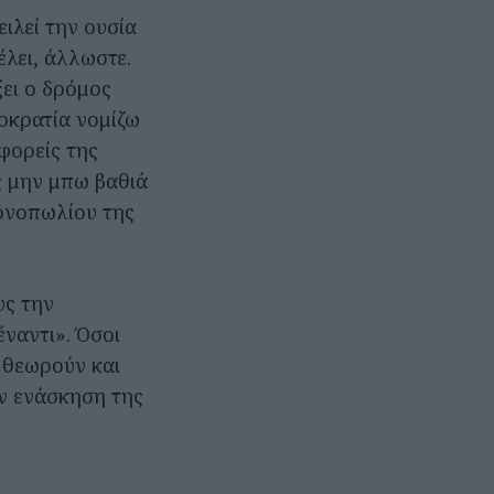
ιλεί την ουσία
έλει, άλλωστε.
ει ο δρόμος
οκρατία νομίζω
φορείς της
ς μην μπω βαθιά
μονοπωλίου της
υς την
ναντι». Όσοι
 θεωρούν και
ην ενάσκηση της