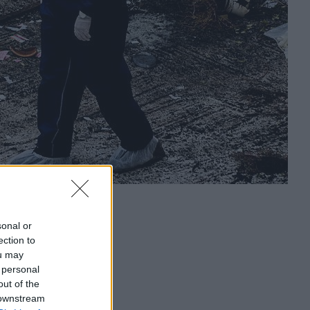
sonal or
ection to
ou may
 personal
out of the
 downstream