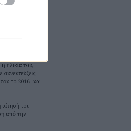
ε δει
ής δίνει ο
έννοια, όχι την
ατάδικος είναι
ποφυλάκισή του
η ηλικία του,
ε συνεντεύξεις
του το 2016- να
 αίτησή του
ση από την