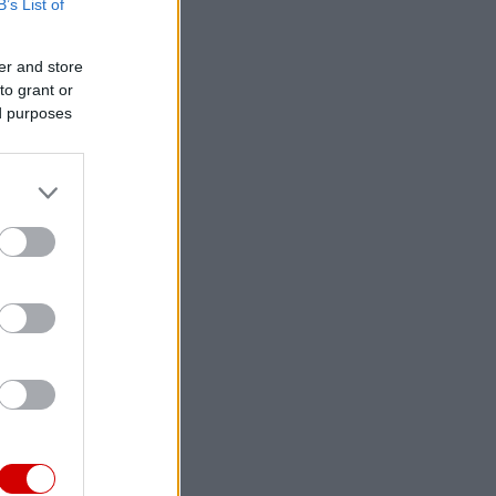
B’s List of
er and store
to grant or
ed purposes