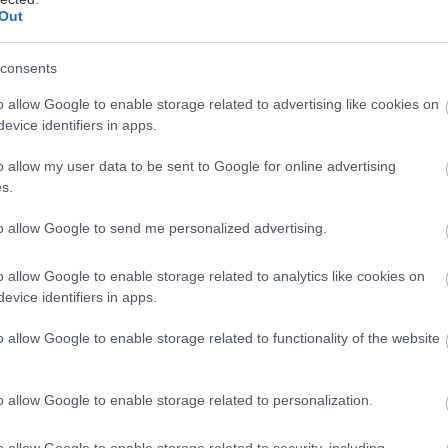
Out
consents
ποφυλάκιση του Αλέξανδρου Γιωτόπουλου στα 82 τ
o allow Google to enable storage related to advertising like cookies on
εκίνησε εκ νέου μια συζήτηση για το ηθικό του πράγ
evice identifiers in apps.
ο πω πιο λαϊκά- για «το σωστό» της απόφασης.
o allow my user data to be sent to Google for online advertising
s.
ς γνωρίζουν όσοι παροικούν τη δικαιοσύνη τα κελεύ
κάνουν με το σωστό αλλά με τις επιταγές του «δικαί
to allow Google to send me personalized advertising.
ννοια του όρου. Εξηγούμαι: Μπορεί κάποιος από εμά
o allow Google to enable storage related to analytics like cookies on
 καταδικασμένου «ιδιαζόντως ειδεχθή» που έλεγαν κ
evice identifiers in apps.
ωστό -γιατί όχι; Τι του κοστίζει;- να τον δει να σαπί
ό του. Αυτό δεν σημαίνει ότι ισχύει το ίδιο για το σ
o allow Google to enable storage related to functionality of the website
o allow Google to enable storage related to personalization.
 εγκλημάτων καθορίζεται κατά την επιβολή της ποινή
ια την αξιολόγηση όλων των κρατουμένων οι ίδιες α
o allow Google to enable storage related to security, including