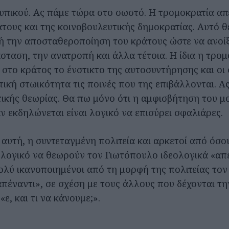
τυπικού. Ας πάμε τώρα στο σωστό. Η τρομοκρατία απε
τους και της κοινοβουλευτικής δημοκρατίας. Αυτό θ
τή την αποσταθεροποίηση του κράτους ώστε να ανοίξ
σταση, την ανατροπή και άλλα τέτοια. Η ίδια η τρομ
 στο κράτος το ένστικτο της αυτοσυντήρησης και οι 
τική στωικότητα τις ποινές που της επιβάλλονται. Α
τικής θεωρίας. Θα πω μόνο ότι η αμφισβήτηση του 
αν εκδηλώνεται είναι λογικό να επισύρει σφαλιάρες.
αυτή, η συντεταγμένη πολιτεία και αρκετοί από όσο
ι λογικό να θεωρούν τον Γιωτόπουλο ιδεολογικά «απέ
πολύ ικανοποιημένοι από τη μορφή της πολιτείας τον
πέναντι», σε σχέση με τους άλλους που δέχονται τ
 «ε, και τι να κάνουμε;».