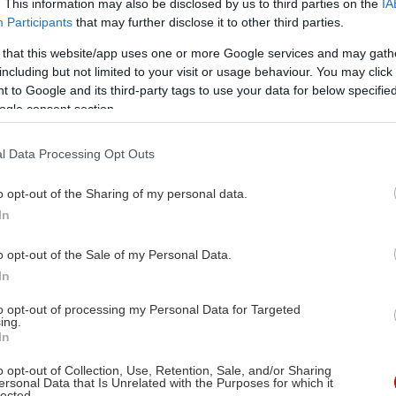
. This information may also be disclosed by us to third parties on the
IA
Participants
that may further disclose it to other third parties.
 that this website/app uses one or more Google services and may gath
including but not limited to your visit or usage behaviour. You may click 
 to Google and its third-party tags to use your data for below specifi
ogle consent section.
l Data Processing Opt Outs
o opt-out of the Sharing of my personal data.
In
o opt-out of the Sale of my Personal Data.
In
to opt-out of processing my Personal Data for Targeted
ing.
In
o opt-out of Collection, Use, Retention, Sale, and/or Sharing
ersonal Data that Is Unrelated with the Purposes for which it
lected.