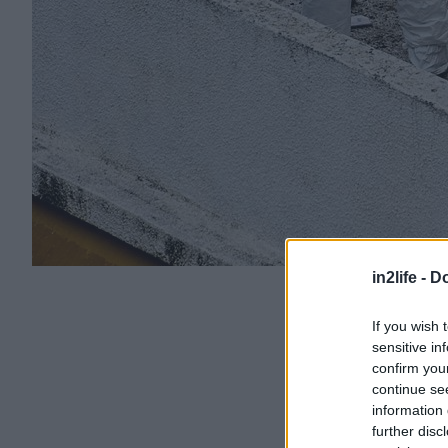
in2life -
Do
If you wish 
sensitive in
confirm you
continue se
information 
further disc