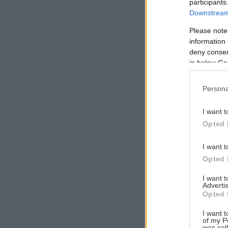
participants
Downstream 
Please note
information 
Αναζήτηση
deny consent
για...
in below Go
Persona
I want t
Opted 
I want t
Opted 
I want 
Advertis
Opted 
I want t
of my P
was col