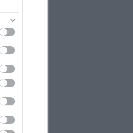
ου χρόνια
ματος ή- για να
σματά της δεν
ου», με την
ς να θεωρεί τα
αι παλιότερα
ζει στη φυλακή
ωφρωνιστικό
ς. Από εκεί και
ρχές-