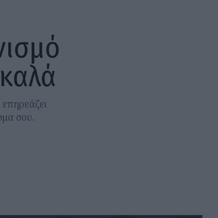
νισμό
 καλά
ς επηρεάζει
ώμα σου.