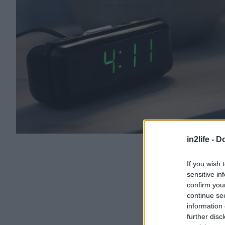
in2life -
Do
If you wish 
sensitive in
confirm you
continue se
information 
further disc