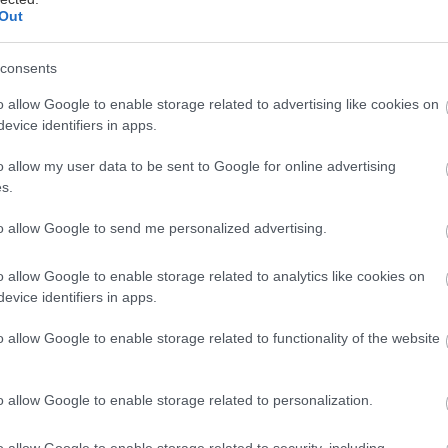
Out
consents
άρχουν άνθρωποι που καμαρώνουν πως λειτουργούν
o allow Google to enable storage related to advertising like cookies on
έσσερις ώρες ύπνο και δυο καφέδες. Ο οργανισμός το
evice identifiers in apps.
λλη γνώμη. Γιατί ο ύπνος δεν είναι πολυτέλεια, ούτε 
ασική λειτουργία συντήρησης, κάτι σαν το συνεργείο
o allow my user data to be sent to Google for online advertising
s.
 πιάνει δουλειά όταν εσύ έχεις επιτέλους κλείσει τα
ίο μισοδουλεύει, κάνει προχειροδουλειά ή παίρνει ρ
to allow Google to send me personalized advertising.
η πρωινή σου διάθεση, αλλά και ο εγκέφαλος, οι ορμ
o allow Google to enable storage related to analytics like cookies on
 η καρδιά, το μεταβολικό σου σύστημα, με λίγα λόγι
evice identifiers in apps.
o allow Google to enable storage related to functionality of the website
λη ή είναι ιδέα σου;
o allow Google to enable storage related to personalization.
ράγματα που χτυπά ο κακός ύπνος είναι η πνευματικ
o allow Google to enable storage related to security, including