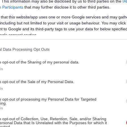
. This information may also be disclosed by us to third parties on the
IA
Participants
that may further disclose it to other third parties.
 that this website/app uses one or more Google services and may gath
including but not limited to your visit or usage behaviour. You may click 
 to Google and its third-party tags to use your data for below specifi
ogle consent section.
l Data Processing Opt Outs
o opt-out of the Sharing of my personal data.
In
o opt-out of the Sale of my Personal Data.
In
to opt-out of processing my Personal Data for Targeted
ing.
In
o opt-out of Collection, Use, Retention, Sale, and/or Sharing
ersonal Data that Is Unrelated with the Purposes for which it
lected.