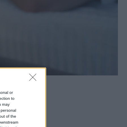
sonal or
ection to
ou may
 personal
out of the
 downstream