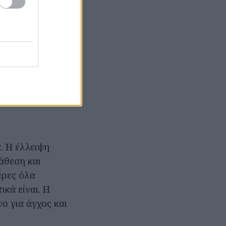
ύεσαι να
σωστές
η και ακόμα και
, θέλουν
 fog, που ίσως
ς που προσπαθεί
ις.
. Η έλλειψη
άθεση και
έρες όλα
ικά είναι. Η
ο για άγχος και