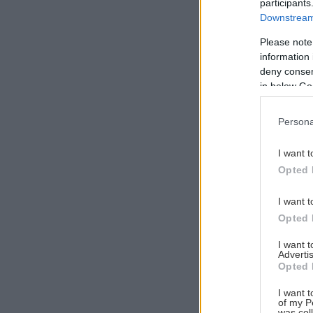
participants
Downstream 
Please note
information 
Αναζήτηση
deny consent
για...
in below Go
Persona
I want t
Opted 
I want t
Opted 
I want 
Advertis
Opted 
I want t
of my P
was col