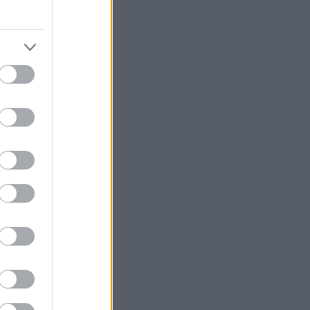
 μια χαρά με
υς, βέβαια, έχει
επιλογή: Είναι
 του
 μάτια. Όταν
επό, δεν την
όνες, το
α όλος ο
ή διαύγεια.