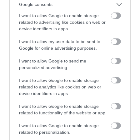
Google consents
I want to allow Google to enable storage
related to advertising like cookies on web or
A post shared by ANTHES (@anthes.restaurant)
device identifiers in apps.
I want to allow my user data to be sent to
Google for online advertising purposes.
Tο Anthes είναι η νέα ολόφρεσκη άφιξη της οδού
I want to allow Google to send me
Σκούφου, σε ένα τετράγωνο που έχει ίσως το
personalized advertising.
πλέον hot γαστρονομικό spot της πόλης και
I want to allow Google to enable storage
καταφθάνει με μεγάλες φιλοδοξίες για να βάλει
related to analytics like cookies on web or
φαρδιά πλατιά την υπογραφή του στην ολοένα
device identifiers in apps.
ανθίζουσα «εστιατορική σκηνή» της πρωτεύουσας.
I want to allow Google to enable storage
Ο χώρος είναι πάρα πολύ όμορφος και έξτρα
related to functionality of the website or app.
comfort, ιδανικός τόσο για after office
I want to allow Google to enable storage
gatherings όσο και για ανεπιτήδευτα χαλαρά
related to personalization.
γεύματα με το ταίρι ή την παρέα σου. Το μενού