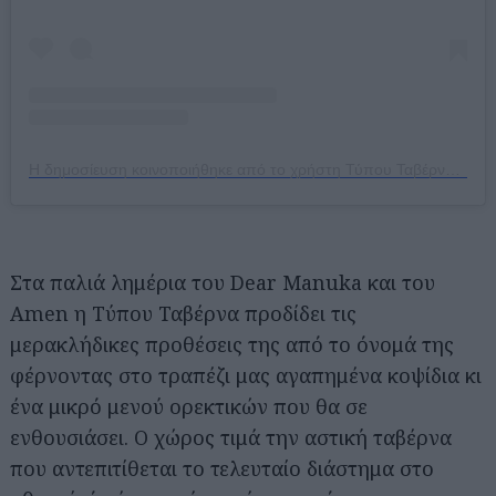
Η δημοσίευση κοινοποιήθηκε από το χρήστη Τύπου Ταβέρνα (@typou_taverna)
Στα παλιά λημέρια του Dear Manuka και του
Amen η Τύπου Ταβέρνα προδίδει τις
μερακλήδικες προθέσεις της από το όνομά της
φέρνοντας στο τραπέζι μας αγαπημένα κοψίδια κι
ένα μικρό μενού ορεκτικών που θα σε
ενθουσιάσει. Ο χώρος τιμά την αστική ταβέρνα
που αντεπιτίθεται το τελευταίο διάστημα στο