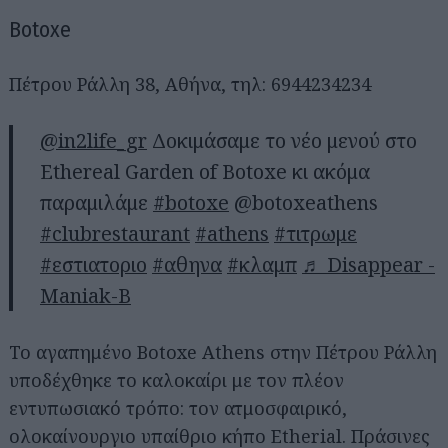
Botoxe
Πέτρου Ράλλη 38, Αθήνα, τηλ: 6944234234
@in2life_gr
Δοκιμάσαμε το νέο μενού στο
Ethereal Garden of Botoxe κι ακόμα
παραμιλάμε
#botoxe
@botoxeathens
#clubrestaurant
#athens
#τιτρωμε
#εστιατοριο
#αθηνα
#κλαμπ
♬ Disappear -
Maniak-B
Το αγαπημένο Botoxe Athens στην Πέτρου Ράλλη
υποδέχθηκε το καλοκαίρι με τον πλέον
εντυπωσιακό τρόπο: τον ατμοσφαιρικό,
ολοκαίνουργιο υπαίθριο κήπο Etherial. Πράσινες