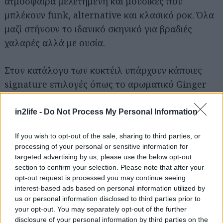
ατμόσφαιρα μελετημένη και μουσικές που
μπλέκουν funk, alternative και κλασικό ροκ. Όλα
μαζί στήνουν το ιδανικό σκηνικό για βραδιές
χαλαρές αλλά με ουσία.
Στον κατάλογο των κοκτέιλ υπάρχουν κάποιες
signature επιλογές όπως το αρωματικό Ginger
Pergamondo και το δροσερό Amalfi Collection,
ενώ αν είσαι του πιο κλασικού, τότε μπορείς να
in2life -
Do Not Process My Personal Information
ζητήσεις το dry martini σου και θα στο σερβίρουν
If you wish to opt-out of the sale, sharing to third parties, or
όπως πρέπει. Το απλό ποτό στα 8€, τα signature
processing of your personal or sensitive information for
κοκτέιλ στα 10€.
targeted advertising by us, please use the below opt-out
section to confirm your selection. Please note that after your
opt-out request is processed you may continue seeing
Anthes Restaurant
interest-based ads based on personal information utilized by
us or personal information disclosed to third parties prior to
Σκούφου 3, Σύνταγμα, τηλ.:697 401 0187
your opt-out. You may separately opt-out of the further
disclosure of your personal information by third parties on the