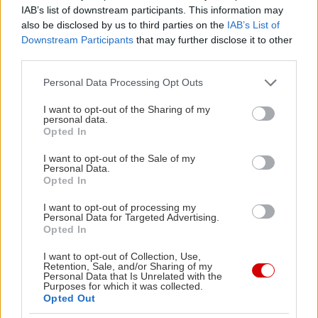
IAB’s list of downstream participants. This information may
also be disclosed by us to third parties on the
IAB’s List of
Downstream Participants
that may further disclose it to other
third parties.
Please note that this website/app uses one or more Google
Personal Data Processing Opt Outs
services and may gather and store information including but
not limited to your visit or usage behaviour. You may click to
I want to opt-out of the Sharing of my
personal data.
grant or deny consent to Google and its third-party tags to
Opted In
use your data for below specified purposes in below Google
consent section.
I want to opt-out of the Sale of my
Personal Data.
Opted In
I want to opt-out of processing my
View this post on Instagram
Personal Data for Targeted Advertising.
Opted In
I want to opt-out of Collection, Use,
Retention, Sale, and/or Sharing of my
Personal Data that Is Unrelated with the
Purposes for which it was collected.
Opted Out