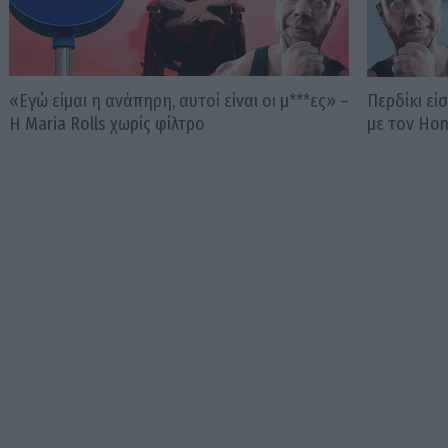
«Εγώ είμαι η ανάπηρη, αυτοί είναι οι μ***ες» –
Περδίκι εί
Η Maria Rolls χωρίς φίλτρο
με τον Ho