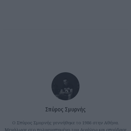
Σπύρος Σμυρνής
Ο Σπύρος Σμυρνής γεννήθηκε το 1986 στην Αθήνα.
Μεγάλωσε στο πολυαγαπημένο του Αιγάλεω και σπούδασε