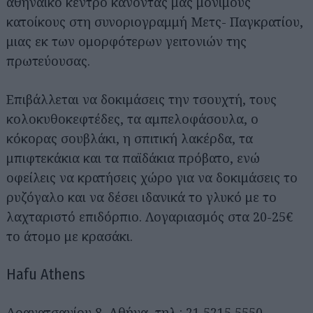
αθηναίκό κέντρο κάνοντάς μας μόνιμους
κατοίκους στη συνοριογραμμή Μετς- Παγκρατίου,
μιας εκ των ομορφότερων γειτονιών της
πρωτεύουσας.
Επιβάλλεται να δοκιμάσεις την τσουχτή, τους
κολοκυθοκεφτέδες, τα αμπελοφάσουλα, ο
κόκορας σουβλάκι, η σπιτική λακέρδα, τα
μπιφτεκάκια και τα παϊδάκια πρόβατο, ενώ
οφείλεις να κρατήσεις χώρο για να δοκιμάσεις το
ρυζόγαλο και να δέσει ιδανικά το γλυκό με το
λαχταριστό επιδόρπιο. Λογαριασμός στα 20-25€
το άτομο με κρασάκι.
Hafu Athens
Δραγατσανίου 8, Αθήνα, τηλ.: 21 5215 5550